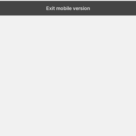
Exit mobile version