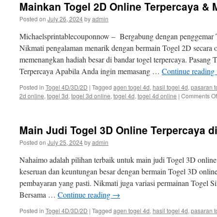
Mainkan Togel 2D Online Terpercaya &
Terpercaya
untuk
Posted on
July 26, 2024
by
admin
Penggemar
Hockey
Michaelsprintablecouponnow – Bergabung dengan penggemar To
Nikmati pengalaman menarik dengan bermain Togel 2D secara o
memenangkan hadiah besar di bandar togel terpercaya. Pasang 
Terpercaya Apabila Anda ingin memasang …
Continue reading
Posted in
Togel 4D/3D/2D
|
Tagged
agen togel 4d
,
hasil togel 4d
,
pasaran t
2d online
,
togel 3d
,
togel 3d online
,
togel 4d
,
togel 4d online
|
Comments Of
Main Judi Togel 3D Online Terpercaya d
Posted on
July 25, 2024
by
admin
Nahaimo adalah pilihan terbaik untuk main judi Togel 3D online
keseruan dan keuntungan besar dengan bermain Togel 3D online 
pembayaran yang pasti. Nikmati juga variasi permainan Togel S
Bersama …
Continue reading
→
Posted in
Togel 4D/3D/2D
|
Tagged
agen togel 4d
,
hasil togel 4d
,
pasaran t