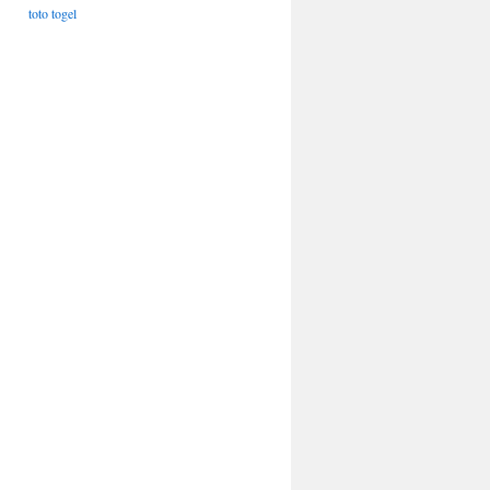
toto togel