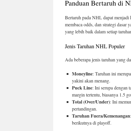
Panduan Bertaruh di 
Bertaruh pada NHL dapat menjadi ke
membaca odds, dan strategi dasar y
yang lebih baik dalam setiap taruha
Jenis Taruhan NHL Populer
Ada beberapa jenis taruhan yang dap
Moneyline
: Taruhan ini merup
yakini akan menang.
Puck Line
: Ini serupa dengan 
margin tertentu, biasanya 1.5 go
Total (Over/Under)
: Ini memun
pertandingan.
Taruhan Fuera/Kemenangan
berikutnya di playoff.