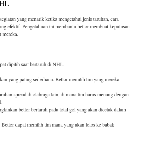
NHL
giatan yang menarik ketika mengetahui jenis taruhan, cara
ang efektif. Pengetahuan ini membantu bettor membuat keputusan
n mereka.
at dipilih saat bertaruh di NHL.
akan yang paling sederhana. Bettor memilih tim yang mereka
taruhan spread di olahraga lain, di mana tim harus menang dengan
l.
gkinkan bettor bertaruh pada total gol yang akan dicetak dalam
: Bettor dapat memilih tim mana yang akan lolos ke babak