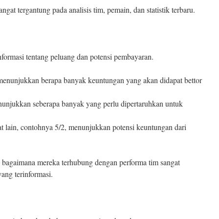
ngat tergantung pada analisis tim, pemain, dan statistik terbaru.
ormasi tentang peluang dan potensi pembayaran.
 menunjukkan berapa banyak keuntungan yang akan didapat bettor
enunjukkan seberapa banyak yang perlu dipertaruhkan untuk
t lain, contohnya 5/2, menunjukkan potensi keuntungan dari
bagaimana mereka terhubung dengan performa tim sangat
ang terinformasi.