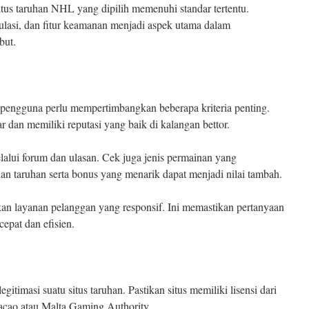
tus taruhan NHL yang dipilih memenuhi standar tertentu.
regulasi, dan fitur keamanan menjadi aspek utama dalam
but.
, pengguna perlu mempertimbangkan beberapa kriteria penting.
tar dan memiliki reputasi yang baik di kalangan bettor.
alui forum dan ulasan. Cek juga jenis permainan yang
ihan taruhan serta bonus yang menarik dapat menjadi nilai tambah.
an layanan pelanggan yang responsif. Ini memastikan pertanyaan
cepat dan efisien.
egitimasi suatu situs taruhan. Pastikan situs memiliki lisensi dari
acao atau Malta Gaming Authority.