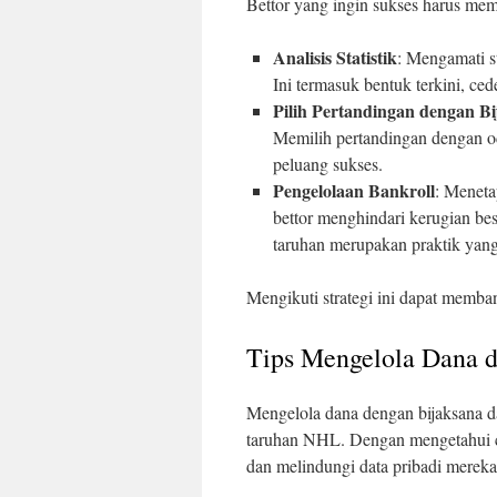
Bettor yang ingin sukses harus mem
Analisis Statistik
: Mengamati s
Ini termasuk bentuk terkini, ced
Pilih Pertandingan dengan Bi
Memilih pertandingan dengan o
peluang sukses.
Pengelolaan Bankroll
: Meneta
bettor menghindari kerugian bes
taruhan merupakan praktik yang
Mengikuti strategi ini dapat memb
Tips Mengelola Dana
Mengelola dana dengan bijaksana d
taruhan NHL. Dengan mengetahui car
dan melindungi data pribadi mereka