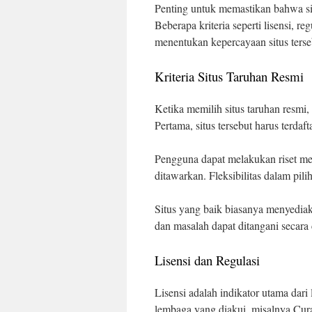
Penting untuk memastikan bahwa si
Beberapa kriteria seperti lisensi, 
menentukan kepercayaan situs terse
Kriteria Situs Taruhan Resmi
Ketika memilih situs taruhan resmi
Pertama, situs tersebut harus terdaf
Pengguna dapat melakukan riset mel
ditawarkan. Fleksibilitas dalam pil
Situs yang baik biasanya menyediak
dan masalah dapat ditangani secara 
Lisensi dan Regulasi
Lisensi adalah indikator utama dari l
lembaga yang diakui, misalnya Cur