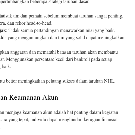
pertimbangkan beberapa strategi taruhan dasar.
tatistik tim dan pemain sebelum membuat taruhan sangat penting.
era, dan rekor head-to-head.
jak
: Tidak semua pertandingan menawarkan nilai yang baik.
dds yang menguntungkan dan tim yang solid dapat meningkatkan
pkan anggaran dan mematuhi batasan taruhan akan membantu
ar. Menggunakan persentase kecil dari bankroll pada setiap
 baik.
antu bettor meningkatkan peluang sukses dalam taruhan NHL.
 dan Keamanan Akun
an menjaga keamanan akun adalah hal penting dalam kegiatan
a yang tepat, individu dapat menghindari kerugian finansial
.