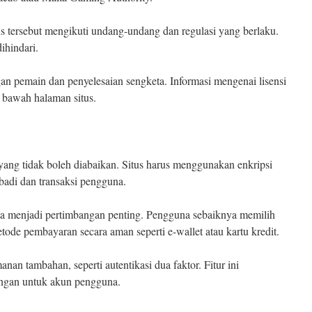
s tersebut mengikuti undang-undang dan regulasi yang berlaku.
dihindari.
n pemain dan penyelesaian sengketa. Informasi mengenai lisensi
 bawah halaman situs.
ng tidak boleh diabaikan. Situs harus menggunakan enkripsi
ibadi dan transaksi pengguna.
 menjadi pertimbangan penting. Pengguna sebaiknya memilih
ode pembayaran secara aman seperti e-wallet atau kartu kredit.
manan tambahan, seperti autentikasi dua faktor. Fitur ini
ungan untuk akun pengguna.