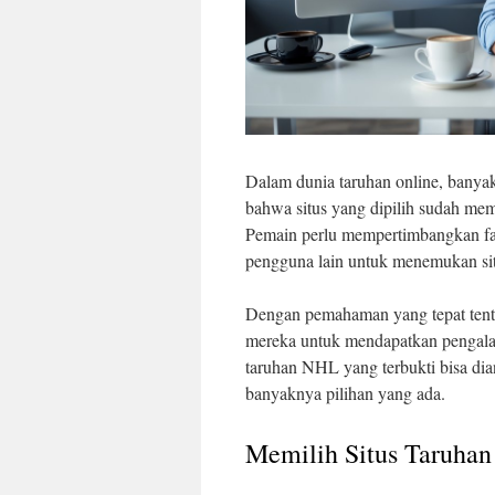
Dalam dunia taruhan online, banya
bahwa situs yang dipilih sudah me
Pemain perlu mempertimbangkan fakt
pengguna lain untuk menemukan sit
Dengan pemahaman yang tepat tenta
mereka untuk mendapatkan pengalam
taruhan NHL yang terbukti bisa dia
banyaknya pilihan yang ada.
Memilih Situs Taruha