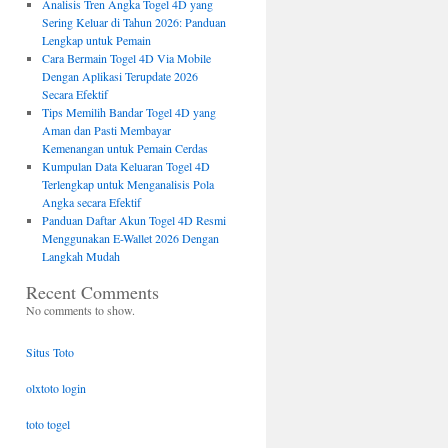
Analisis Tren Angka Togel 4D yang
Sering Keluar di Tahun 2026: Panduan
Lengkap untuk Pemain
Cara Bermain Togel 4D Via Mobile
Dengan Aplikasi Terupdate 2026
Secara Efektif
Tips Memilih Bandar Togel 4D yang
Aman dan Pasti Membayar
Kemenangan untuk Pemain Cerdas
Kumpulan Data Keluaran Togel 4D
Terlengkap untuk Menganalisis Pola
Angka secara Efektif
Panduan Daftar Akun Togel 4D Resmi
Menggunakan E-Wallet 2026 Dengan
Langkah Mudah
Recent Comments
No comments to show.
Situs Toto
olxtoto login
toto togel