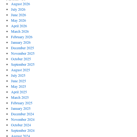
August 2026
July 2026
June 2026
May 2026
April 2026
March 2026
February 2026
January 2026
December 2025
November 2025
October 2025
September 2025
August 2025
July 2025
June 2025
May 2025
April 2025
March 2025
February 2025
January 2025
December 2024
November 2024
October 2024
September 2024
August 2024