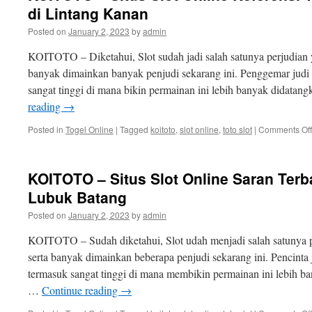
di Lintang Kanan
Posted on
January 2, 2023
by
admin
KOITOTO – Diketahui, Slot sudah jadi salah satunya perjudian
banyak dimainkan banyak penjudi sekarang ini. Penggemar judi S
sangat tinggi di mana bikin permainan ini lebih banyak didatan
reading
→
Posted in
Togel Online
|
Tagged
koitoto
,
slot online
,
toto slot
|
Comments Off
KOITOTO – Situs Slot Online Saran Terba
Lubuk Batang
Posted on
January 2, 2023
by
admin
KOITOTO – Sudah diketahui, Slot udah menjadi salah satunya 
serta banyak dimainkan beberapa penjudi sekarang ini. Pencinta j
termasuk sangat tinggi di mana membikin permainan ini lebih ba
…
Continue reading
→