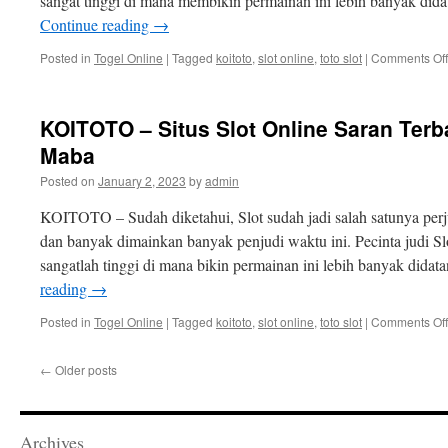
sangat tinggi di mana membikin permainan ini lebih banyak dida
Continue reading
→
Posted in
Togel Online
|
Tagged
koitoto
,
slot online
,
toto slot
|
Comments Off
KOITOTO – Situs Slot Online Saran Terba
Maba
Posted on
January 2, 2023
by
admin
KOITOTO – Sudah diketahui, Slot sudah jadi salah satunya per
dan banyak dimainkan banyak penjudi waktu ini. Pecinta judi Slo
sangatlah tinggi di mana bikin permainan ini lebih banyak dida
reading
→
Posted in
Togel Online
|
Tagged
koitoto
,
slot online
,
toto slot
|
Comments Off
←
Older posts
Archives