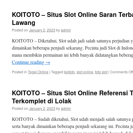
KOITOTO – Situs Slot Online Saran Terb
Lawang
Posted on
January 2, 2023
by
admin
KOITOTO – Diketahui, Slot udah jadi salah satunya perjudian 
dimainkan beberapa penjudi sekarang. Pecinta judi Slot di Indone
mana membikin permainan ini lebih banyak didatangkan beberapa
Continue reading
→
Posted in
Togel Online
|
Tagged
koitoto
,
slot online
,
toto slot
|
Comments Off
KOITOTO – Situs Slot Online Referensi 
Terkomplet di Lolak
Posted on
January 2, 2023
by
admin
KOITOTO – Sudah diketahui, Slot udah menjadi salah satunya 
serta banyak dimainkan beberapa penjudi sekarang ini. Pecinta ju