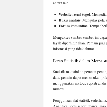
antara lain:
Website resmi togel
: Menyediak
Buku analisis
: Mengulas pola an
Forum komunitas
: Tempat ber
Mengakses sumber-sumber ini dapa
layak diperhitungkan. Pemain juga p
informasi yang tidak akurat.
Peran Statistik dalam Menyusu
Statistik memainkan peranan penti
data, pemain dapat menemukan pola 
menggunakan metode seperti analisi
muncul.
Penggunaan alat statistik sederhan
Analytical tools seperti regresi j