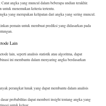
: Catat angka yang muncul dalam beberapa undian terakhir.
n untuk menemukan kriteria tertentu.
angka yang merupakan kelipatan dari angka yang sering muncul.
nkan pemain untuk membuat prediksi yang didasarkan pada
ntungan.
etode Lain
e lain, seperti analisis statistik atau algoritma, dapat
binasi ini membantu dalam menyaring angka berdasarkan
anyak perangkat lunak yang dapat membantu dalam analisis
asar probabilitas dapat memberi insight tentang angka yang
inggi untuk keluar.