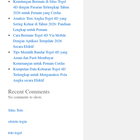
Keuntungan Bermain di Situs Togel
4D dengan Pasaran Terlengkap Tahun
2026 untuk Pemain yang Cerdas
Analisis Tren Angka Togel 4D yang
Sering Keluar di Tahun 2026: Panduan
Lengkap untuk Pemain
Cara Bermain Togel 4D Via Mobile
Dengan Aplikasi Terupdate 2026
Secara Efektif
Tips Memilih Bandar Togel 4D yang
Aman dan Pasti Membayar
Kemenangan untuk Pemain Cerdas
Kumpulan Data Keluaran Togel 4D
Terlengkap untuk Menganalisis Pola
Angka secara Efektif
Recent Comments
No comments to show.
Situs Toto
olxtoto login
toto togel