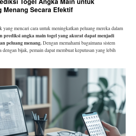
diksi Togel Angka Main untuk
 Menang Secara Efektif
ak yang mencari cara untuk meningkatkan peluang mereka dalam
prediksi angka main togel yang akurat dapat menjadi
tkan peluang menang.
Dengan memahami bagaimana sistem
a dengan bijak, pemain dapat membuat keputusan yang lebih