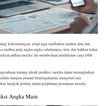
tang keberuntungan, tetapi juga melibatkan analisis data dan
anya melihat pada angka-angka sebelumnya, tren, dan bahkan kabar
mperkuat pilihan mereka. Ini memberikan pendekatan yang lebih
ngetahuan tentang teknik prediksi, mereka dapat meningkatkan
 pemula maupun pemain berpengalaman, mengenal cara
kan langkah penting dalam perjalanan permainan mereka.
iksi Angka Main