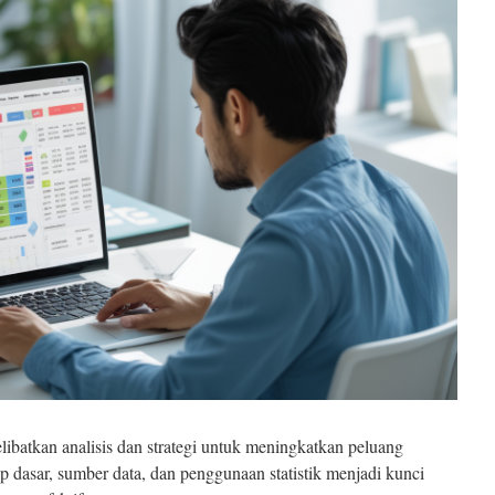
libatkan analisis dan strategi untuk meningkatkan peluang
dasar, sumber data, dan penggunaan statistik menjadi kunci