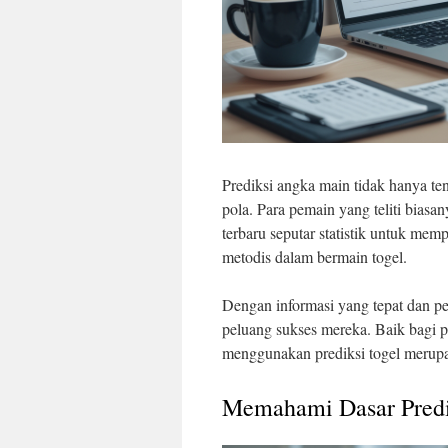
Prediksi angka main tidak hanya ten
pola. Para pemain yang teliti bias
terbaru seputar statistik untuk me
metodis dalam bermain togel.
Dengan informasi yang tepat dan pe
peluang sukses mereka. Baik bagi
menggunakan prediksi togel merupa
Memahami Dasar Pred