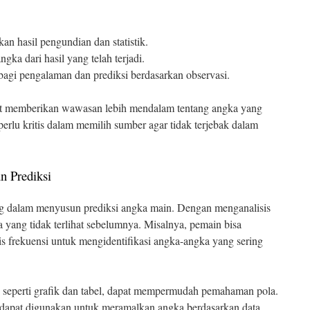
an hasil pengundian dan statistik.
gka dari hasil yang telah terjadi.
bagi pengalaman dan prediksi berdasarkan observasi.
t memberikan wawasan lebih mendalam tentang angka yang
erlu kritis dalam memilih sumber agar tidak terjebak dalam
n Prediksi
ng dalam menyusun prediksi angka main. Dengan menganalisis
yang tidak terlihat sebelumnya. Misalnya, pemain bisa
s frekuensi untuk mengidentifikasi angka-angka yang sering
a, seperti grafik dan tabel, dapat mempermudah pemahaman pola.
uga dapat digunakan untuk meramalkan angka berdasarkan data