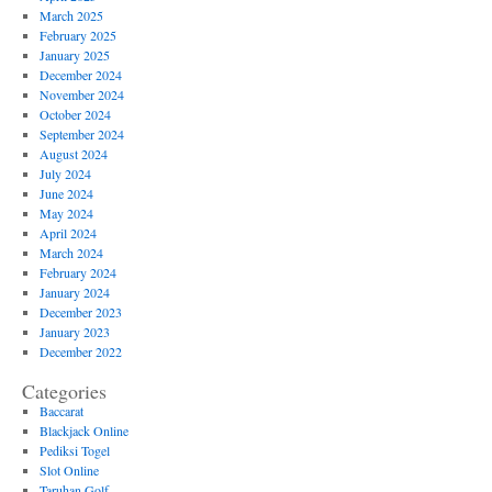
March 2025
February 2025
January 2025
December 2024
November 2024
October 2024
September 2024
August 2024
July 2024
June 2024
May 2024
April 2024
March 2024
February 2024
January 2024
December 2023
January 2023
December 2022
Categories
Baccarat
Blackjack Online
Pediksi Togel
Slot Online
Taruhan Golf