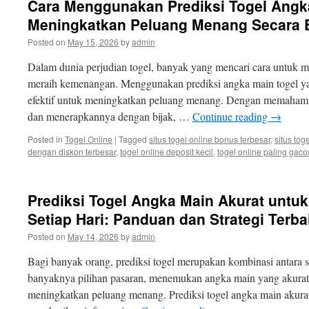
Cara Menggunakan Prediksi Togel Angk
Meningkatkan Peluang Menang Secara E
Posted on
May 15, 2026
by
admin
Dalam dunia perjudian togel, banyak yang mencari cara untuk 
meraih kemenangan. Menggunakan prediksi angka main togel yan
efektif untuk meningkatkan peluang menang. Dengan memahami 
dan menerapkannya dengan bijak, …
Continue reading
→
Posted in
Togel Online
|
Tagged
situs togel online bonus terbesar
,
situs tog
dengan diskon terbesar
,
togel online deposit kecil
,
togel online paling gaco
Prediksi Togel Angka Main Akurat untu
Setiap Hari: Panduan dan Strategi Terba
Posted on
May 14, 2026
by
admin
Bagi banyak orang, prediksi togel merupakan kombinasi antara 
banyaknya pilihan pasaran, menemukan angka main yang akurat 
meningkatkan peluang menang. Prediksi togel angka main akurat 