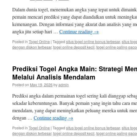
Dalam dunia togel, menemukan angka yang tepat untuk dimaink
pemain mencari prediksi yang dapat diandalkan untuk meningka
kemenangan. Dengan informasi yang akurat dan analisis yang 
angka jitu setiap hari …
Continue reading
→
Posted in
Togel Online
|
Tagged
situs togel online bonus terbesar
,
situs tog
dengan diskon terbesar
,
togel online deposit kecil
,
togel online paling gaco
Prediksi Togel Angka Main: Strategi Mem
Melalui Analisis Mendalam
Posted on
May 19, 2026
by
admin
Prediksi angka dalam permainan togel sering kali dianggap seba
sekadar keberuntungan. Banyak pemain yang ingin tahu cara mem
mendalam, yang dapat meningkatkan peluang mereka untuk me
dengan …
Continue reading
→
Posted in
Togel Online
|
Tagged
situs togel online bonus terbesar
,
situs tog
dengan diskon terbesar
,
togel online deposit kecil
,
togel online paling gaco