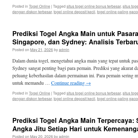
Posted in
Togel Online
|
Tagged
situs togel online bonus terbesar
,
situs tog
dengan diskon terbesar
,
togel online deposit kecil
,
togel online paling gaco
Prediksi Togel Angka Main untuk Pasar
Singapore, dan Sydney: Analisis Terbaru
Posted on
May 21, 2026
by
admin
Dalam dunia togel, mengetahui angka main yang tepat untuk pa
Sydney sangat penting bagi para pemain. Prediksi yang akurat
peluang keberhasilan dalam permainan ini. Para pemain sering me
untuk memandu …
Continue reading
→
Posted in
Togel Online
|
Tagged
situs togel online bonus terbesar
,
situs tog
dengan diskon terbesar
,
togel online deposit kecil
,
togel online paling gaco
Prediksi Togel Angka Main Terpercaya:
Angka Jitu Setiap Hari untuk Kemenang
Posted on
May 20, 2026
by
admin