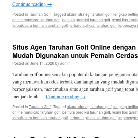
Continue reading
→
Posted in
Taruhan Golf
|
Tagged
akurat strategi taruhan golf
,
lengkap betting
online handicap taruhan golf
,
pemula prediksi taruhan golf
,
resmi tips taruh
terbaik cara bermain taruhan golf
,
terbaru aplikasi taruhan golf
,
terpercaya s
Situs Agen Taruhan Golf Online dengan
Mudah Digunakan untuk Pemain Cerdas
Posted on
June 14, 2026
by
admin
Taruhan golf online semakin populer di kalangan penggemar ol
yang menawarkan odds terbaik dan tampilan yang mudah digun
berpengalaman, menemukan situs agen taruhan golf yang tepat 
menjadi lebih …
Continue reading
→
Posted in
Taruhan Golf
|
Tagged
akurat strategi taruhan golf
,
lengkap betting
online handicap taruhan golf
,
pemula prediksi taruhan golf
,
resmi tips taruh
terbaik cara bermain taruhan golf
,
terbaru aplikasi taruhan golf
,
terpercaya s