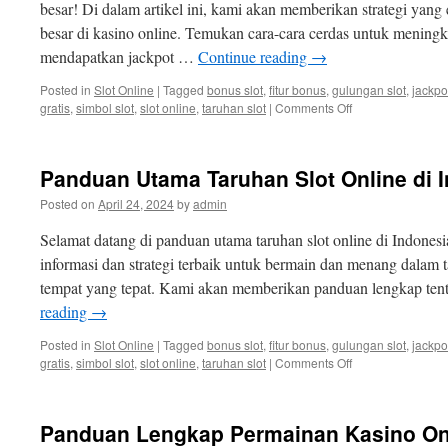
besar! Di dalam artikel ini, kami akan memberikan strategi yan
besar di kasino online. Temukan cara-cara cerdas untuk menin
mendapatkan jackpot …
Continue reading
→
Posted in
Slot Online
|
Tagged
bonus slot
,
fitur bonus
,
gulungan slot
,
jackpot
on
gratis
,
simbol slot
,
slot online
,
taruhan slot
|
Comments Off
Strategi
Menang
Jackpot
Panduan Utama Taruhan Slot Online di 
Besar
di
Posted on
April 24, 2024
by
admin
Kasino
Online
Selamat datang di panduan utama taruhan slot online di Indones
informasi dan strategi terbaik untuk bermain dan menang dalam t
tempat yang tepat. Kami akan memberikan panduan lengkap tent
reading
→
Posted in
Slot Online
|
Tagged
bonus slot
,
fitur bonus
,
gulungan slot
,
jackpot
on
gratis
,
simbol slot
,
slot online
,
taruhan slot
|
Comments Off
Panduan
Utama
Taruhan
Panduan Lengkap Permainan Kasino Onl
Slot