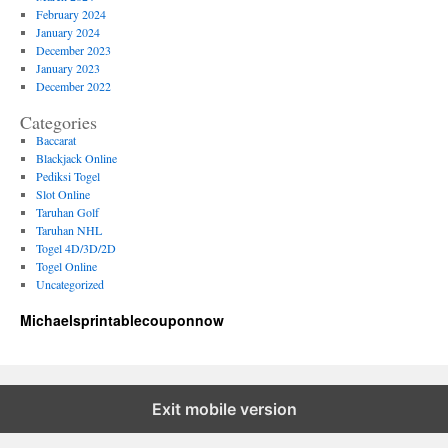
February 2024
January 2024
December 2023
January 2023
December 2022
Categories
Baccarat
Blackjack Online
Pediksi Togel
Slot Online
Taruhan Golf
Taruhan NHL
Togel 4D/3D/2D
Togel Online
Uncategorized
Michaelsprintablecouponnow
Exit mobile version