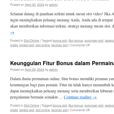
Posted on
April 30, 2024
by
admin
Selamat datang di panduan terkini untuk mesin slot video! Jika
ingin meningkatkan peluang menang Anda, Anda ada di tempat y
akan memberikan informasi terkini, strategi menang mesin slot
→
Posted in
Slot Online
|
Tagged
bonus slot
,
fitur bonus
,
gulungan slot
,
jackpot
on
gratis
,
simbol slot
,
slot online
,
taruhan slot
|
Comments Off
Panduan
Ahli
Mesin
Keunggulan Fitur Bonus dalam Permain
Slot
Video
Posted on
April 29, 2024
by
admin
Terkini
Dalam dunia permainan online, fitur bonus memiliki peranan ya
keuntungan bagi para pemain. Fitur ini tidak hanya menambah k
dapat meningkatkan peluang menang serta memberikan hibura
pengalaman bermain semakin …
Continue reading
→
Posted in
Slot Online
|
Tagged
bonus slot
,
fitur bonus
,
gulungan slot
,
jackpot
on
gratis
,
simbol slot
,
slot online
,
taruhan slot
|
Comments Off