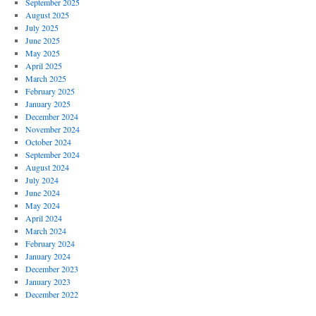
September 2025
August 2025
July 2025
June 2025
May 2025
April 2025
March 2025
February 2025
January 2025
December 2024
November 2024
October 2024
September 2024
August 2024
July 2024
June 2024
May 2024
April 2024
March 2024
February 2024
January 2024
December 2023
January 2023
December 2022