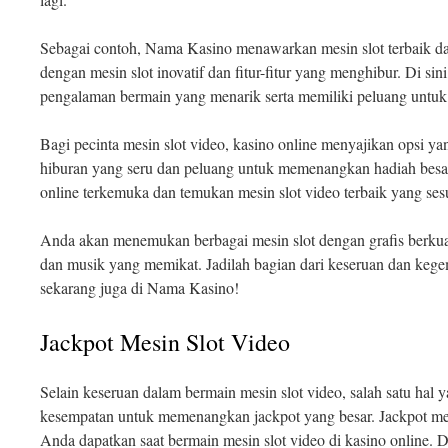
Sebagai contoh, Nama Kasino menawarkan mesin slot terbaik da
dengan mesin slot inovatif dan fitur-fitur yang menghibur. Di si
pengalaman bermain yang menarik serta memiliki peluang untu
Bagi pecinta mesin slot video, kasino online menyajikan opsi ya
hiburan yang seru dan peluang untuk memenangkan hadiah besa
online terkemuka dan temukan mesin slot video terbaik yang se
Anda akan menemukan berbagai mesin slot dengan grafis berkua
dan musik yang memikat. Jadilah bagian dari keseruan dan kegem
sekarang juga di Nama Kasino!
Jackpot Mesin Slot Video
Selain keseruan dalam bermain mesin slot video, salah satu hal 
kesempatan untuk memenangkan jackpot yang besar. Jackpot me
Anda dapatkan saat bermain mesin slot video di kasino online. 