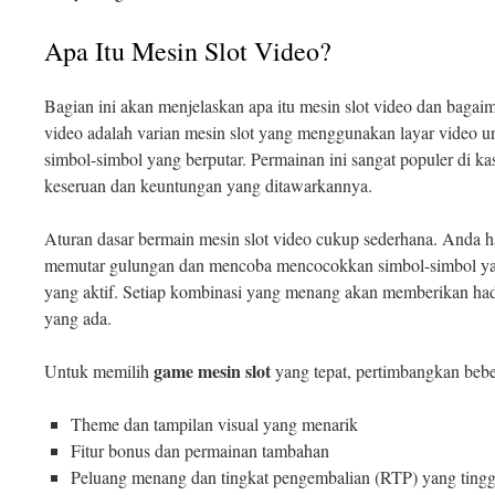
Apa Itu Mesin Slot Video?
Bagian ini akan menjelaskan apa itu mesin slot video dan bagai
video adalah varian mesin slot yang menggunakan layar video 
simbol-simbol yang berputar. Permainan ini sangat populer di kas
keseruan dan keuntungan yang ditawarkannya.
Aturan dasar bermain mesin slot video cukup sederhana. Anda 
memutar gulungan dan mencoba mencocokkan simbol-simbol ya
yang aktif. Setiap kombinasi yang menang akan memberikan had
yang ada.
game mesin slot
Untuk memilih
yang tepat, pertimbangkan beber
Theme dan tampilan visual yang menarik
Fitur bonus dan permainan tambahan
Peluang menang dan tingkat pengembalian (RTP) yang tingg