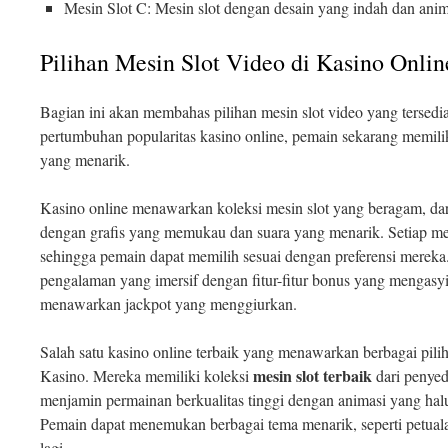
Mesin Slot C: Mesin slot dengan desain yang indah dan an
Pilihan Mesin Slot Video di Kasino Onlin
Bagian ini akan membahas pilihan mesin slot video yang tersedi
pertumbuhan popularitas kasino online, pemain sekarang memilik
yang menarik.
Kasino online menawarkan koleksi mesin slot yang beragam, dari
dengan grafis yang memukau dan suara yang menarik. Setiap mes
sehingga pemain dapat memilih sesuai dengan preferensi mereka
pengalaman yang imersif dengan fitur-fitur bonus yang mengasy
menawarkan jackpot yang menggiurkan.
Salah satu kasino online terbaik yang menawarkan berbagai pili
mesin slot terbaik
Kasino. Mereka memiliki koleksi
dari penyed
menjamin permainan berkualitas tinggi dengan animasi yang ha
Pemain dapat menemukan berbagai tema menarik, seperti petual
lagi.