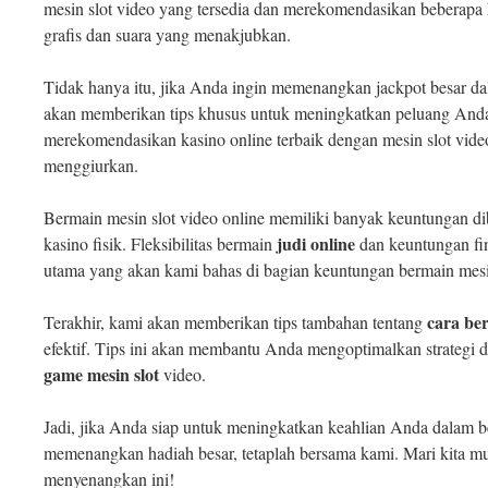
mesin slot video yang tersedia dan merekomendasikan beberapa k
grafis dan suara yang menakjubkan.
Tidak hanya itu, jika Anda ingin memenangkan jackpot besar da
akan memberikan tips khusus untuk meningkatkan peluang And
merekomendasikan kasino online terbaik dengan mesin slot vid
menggiurkan.
Bermain mesin slot video online memiliki banyak keuntungan d
judi online
kasino fisik. Fleksibilitas bermain
dan keuntungan fi
utama yang akan kami bahas di bagian keuntungan bermain mesin
cara ber
Terakhir, kami akan memberikan tips tambahan tentang
efektif. Tips ini akan membantu Anda mengoptimalkan strategi
game mesin slot
video.
Jadi, jika Anda siap untuk meningkatkan keahlian Anda dalam b
memenangkan hadiah besar, tetaplah bersama kami. Mari kita mu
menyenangkan ini!