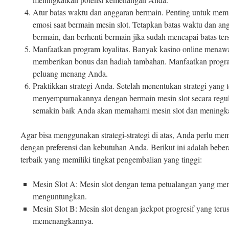
Atur batas waktu dan anggaran bermain. Penting untuk memili
emosi saat bermain mesin slot. Tetapkan batas waktu dan a
bermain, dan berhenti bermain jika sudah mencapai batas ter
Manfaatkan program loyalitas. Banyak kasino online menawa
memberikan bonus dan hadiah tambahan. Manfaatkan progr
peluang menang Anda.
Praktikkan strategi Anda. Setelah menentukan strategi yang 
menyempurnakannya dengan bermain mesin slot secara regul
semakin baik Anda akan memahami mesin slot dan meningka
Agar bisa menggunakan strategi-strategi di atas, Anda perlu me
dengan preferensi dan kebutuhan Anda. Berikut ini adalah beber
terbaik yang memiliki tingkat pengembalian yang tinggi:
Mesin Slot A: Mesin slot dengan tema petualangan yang mena
menguntungkan.
Mesin Slot B: Mesin slot dengan jackpot progresif yang ter
memenangkannya.