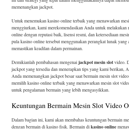
memenangkan jackpot.
Untuk menemukan kasino online terbaik yang menawarkan mesin
menggiurkan, kami merekomendasikan Anda untuk melakukan rise
online dengan reputasi baik, lisensi resmi, dan ketersediaan mesin
pula kasino online tersebut menggunakan perangkat lunak yang a
memastikan keadilan dalam permainan.
jackpot mesin slot
Demikianlah pembahasan mengenai
video. D
jackpot yang tersedia dan menerapkan tips yang kami berikan,
Anda memenangkan jackpot besar saat bermain mesin slot video d
memilih kasino online terbaik yang menawarkan mesin slot vid
untuk pengalaman bermain yang lebih mengasyikkan.
Keuntungan Bermain Mesin Slot Video O
Dalam bagian ini, kami akan membahas keuntungan bermain mesi
kasino online
dengan bermain di kasino fisik. Bermain di
menawa