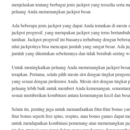
menjelaskan tentang berbagai jenis jackpot yang tersedia serta
peluang Anda memenangkan jackpot besar.
Ada beberapa jenis jackpot yang dapat Anda temukan di mesin sl
jackpot progresif, yang merupakan jackpot yang terus bertamba
taruhan. Jackpot progresif ini biasanya terhubung dengan beber
nilai jackpotnya bisa mencapai jumlah yang sangat besar. Ada ju
jumlah yang ditentukan sebelumnya dan tidak berubah seiring w
Untuk meningkatkan peluang Anda memenangkan jackpot besar, 
terapkan. Pertama, selalu pilih mesin slot dengan tingkat pengemb
yang sesuai dengan preferensi Anda. Mesin slot dengan tingkat 
peluang lebih baik untuk memberi Anda kemenangan, sementara m
sesuai memberikan kombinasi antara kemenangan kecil dan besa
Selain itu, penting juga untuk memanfaatkan fitur-fitur bonus ya
fitur bonus seperti free spins, respins, atau bonus games dapa
untuk mendapatkan kombinasi pemenang atau memenangkan jackpot
ini dan strategi yang tepat dalam menggunakannya dapat memb