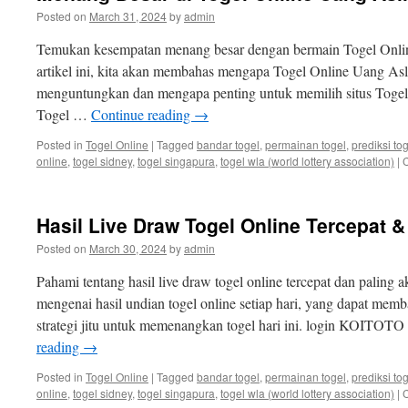
Posted on
March 31, 2024
by
admin
Temukan kesempatan menang besar dengan bermain Togel Online 
artikel ini, kita akan membahas mengapa Togel Online Uang Asl
menguntungkan dan mengapa penting untuk memilih situs Togel 
Togel …
Continue reading
→
Posted in
Togel Online
|
Tagged
bandar togel
,
permainan togel
,
prediksi to
online
,
togel sidney
,
togel singapura
,
togel wla (world lottery association)
|
Hasil Live Draw Togel Online Tercepat &
Posted on
March 30, 2024
by
admin
Pahami tentang hasil live draw togel online tercepat dan paling 
mengenai hasil undian togel online setiap hari, yang dapat me
strategi jitu untuk memenangkan togel hari ini. login KOITOTO
reading
→
Posted in
Togel Online
|
Tagged
bandar togel
,
permainan togel
,
prediksi to
online
,
togel sidney
,
togel singapura
,
togel wla (world lottery association)
|