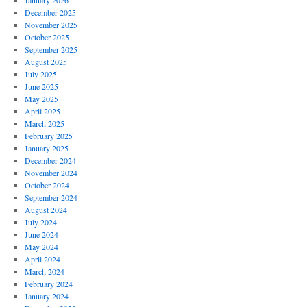
January 2026
December 2025
November 2025
October 2025
September 2025
August 2025
July 2025
June 2025
May 2025
April 2025
March 2025
February 2025
January 2025
December 2024
November 2024
October 2024
September 2024
August 2024
July 2024
June 2024
May 2024
April 2024
March 2024
February 2024
January 2024