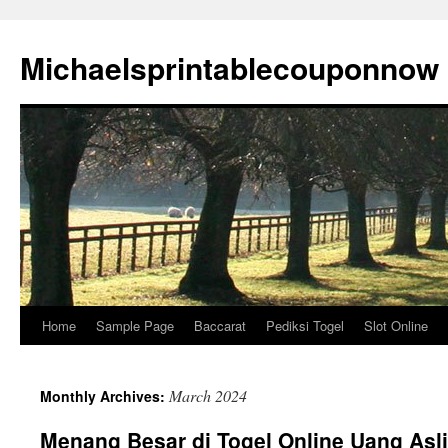
Michaelsprintablecouponnow
Home
Sample Page
Baccarat
Pediksi Togel
Slot Online
Skip
to
March 2024
Monthly Archives:
content
Menang Besar di Togel Online Uang Asl