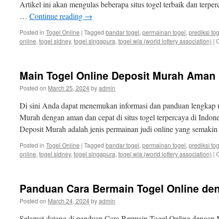
Artikel ini akan mengulas beberapa situs togel terbaik dan terp
…
Continue reading
→
Posted in
Togel Online
|
Tagged
bandar togel
,
permainan togel
,
prediksi to
online
,
togel sidney
,
togel singapura
,
togel wla (world lottery association)
|
Main Togel Online Deposit Murah Aman
Posted on
March 25, 2024
by
admin
Di sini Anda dapat menemukan informasi dan panduan lengkap 
Murah dengan aman dan cepat di situs togel terpercaya di Indo
Deposit Murah adalah jenis permainan judi online yang semaki
Posted in
Togel Online
|
Tagged
bandar togel
,
permainan togel
,
prediksi to
online
,
togel sidney
,
togel singapura
,
togel wla (world lottery association)
|
Panduan Cara Bermain Togel Online d
Posted on
March 24, 2024
by
admin
Selamat datang di panduan Cara Bermain Togel Online dengan M