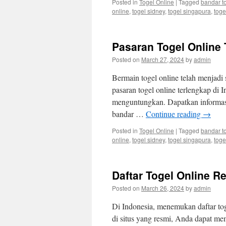
Posted in
Togel Online
|
Tagged
bandar t
online
,
togel sidney
,
togel singapura
,
toge
Pasaran Togel Online 
Posted on
March 27, 2024
by
admin
Bermain togel online telah menjadi 
pasaran togel online terlengkap di
menguntungkan. Dapatkan informasi t
bandar …
Continue reading
→
Posted in
Togel Online
|
Tagged
bandar t
online
,
togel sidney
,
togel singapura
,
toge
Daftar Togel Online R
Posted on
March 26, 2024
by
admin
Di Indonesia, menemukan daftar tog
di situs yang resmi, Anda dapat m