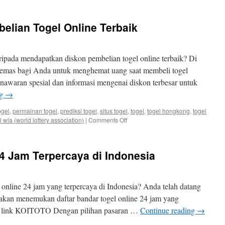
Hasil
Live
Draw
elian Togel Online Terbaik
Togel
Online
Tercepat
&
ipada mendapatkan diskon pembelian togel online terbaik? Di
Akurat
 emas bagi Anda untuk menghemat uang saat membeli togel
nawaran spesial dan informasi mengenai diskon terbesar untuk
ng
→
ogel
,
permainan togel
,
prediksi togel
,
situs togel
,
togel
,
togel hongkong
,
togel
on
l wla (world lottery association)
|
Comments Off
Dapatkan
Diskon
Pembelian
4 Jam Terpercaya di Indonesia
Togel
Online
Terbaik
online 24 jam yang terpercaya di Indonesia? Anda telah datang
 akan menemukan daftar bandar togel online 24 jam yang
ia. link KOITOTO Dengan pilihan pasaran …
Continue reading
→