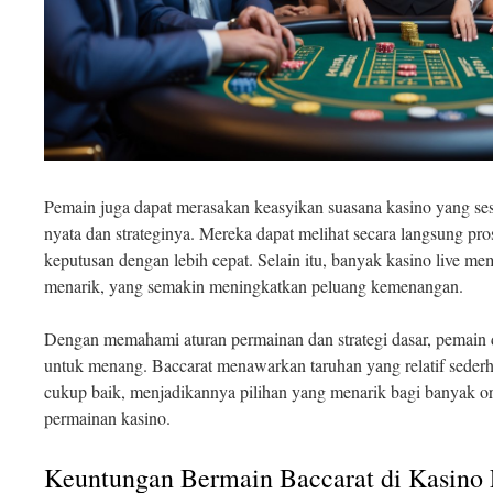
Pemain juga dapat merasakan keasyikan suasana kasino yang se
nyata dan strateginya. Mereka dapat melihat secara langsung p
keputusan dengan lebih cepat. Selain itu, banyak kasino live m
menarik, yang semakin meningkatkan peluang kemenangan.
Dengan memahami aturan permainan dan strategi dasar, pemain
untuk menang. Baccarat menawarkan taruhan yang relatif sede
cukup baik, menjadikannya pilihan yang menarik bagi banyak or
permainan kasino.
Keuntungan Bermain Baccarat di Kasino 