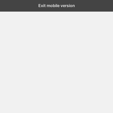
Exit mobile version