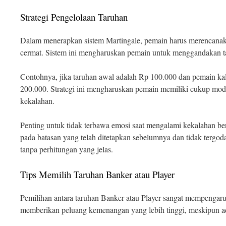
Strategi Pengelolaan Taruhan
Dalam menerapkan sistem Martingale, pemain harus merencanak
cermat. Sistem ini mengharuskan pemain untuk menggandakan tar
Contohnya, jika taruhan awal adalah Rp 100.000 dan pemain kal
200.000. Strategi ini mengharuskan pemain memiliki cukup mod
kekalahan.
Penting untuk tidak terbawa emosi saat mengalami kekalahan bert
pada batasan yang telah ditetapkan sebelumnya dan tidak tergod
tanpa perhitungan yang jelas.
Tips Memilih Taruhan Banker atau Player
Pemilihan antara taruhan Banker atau Player sangat mempengaru
memberikan peluang kemenangan yang lebih tinggi, meskipun a