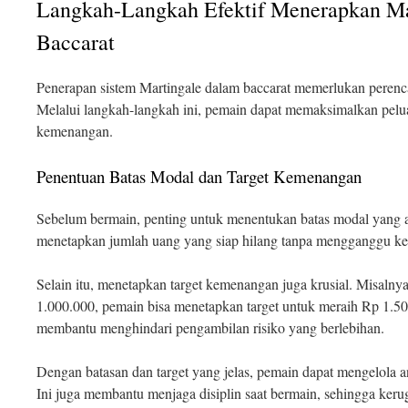
Langkah-Langkah Efektif Menerapkan Ma
Baccarat
Penerapan sistem Martingale dalam baccarat memerlukan perenca
Melalui langkah-langkah ini, pemain dapat memaksimalkan pel
kemenangan.
Penentuan Batas Modal dan Target Kemenangan
Sebelum bermain, penting untuk menentukan batas modal yang 
menetapkan jumlah uang yang siap hilang tanpa mengganggu ke
Selain itu, menetapkan target kemenangan juga krusial. Misalny
1.000.000, pemain bisa menetapkan target untuk meraih Rp 1.500
membantu menghindari pengambilan risiko yang berlebihan.
Dengan batasan dan target yang jelas, pemain dapat mengelola 
Ini juga membantu menjaga disiplin saat bermain, sehingga keru