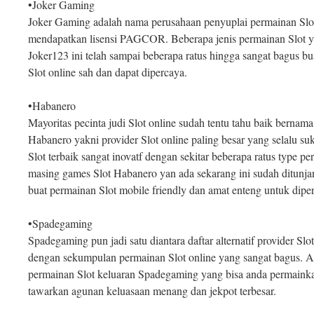
•Joker Gaming
Joker Gaming adalah nama perusahaan penyuplai permainan Slot
mendapatkan lisensi PAGCOR. Beberapa jenis permainan Slot y
Joker123 ini telah sampai beberapa ratus hingga sangat bagus b
Slot online sah dan dapat dipercaya.
•Habanero
Mayoritas pecinta judi Slot online sudah tentu tahu baik berna
Habanero yakni provider Slot online paling besar yang selalu 
Slot terbaik sangat inovatf dengan sekitar beberapa ratus type p
masing games Slot Habanero yan ada sekarang ini sudah ditun
buat permainan Slot mobile friendly dan amat enteng untuk dipe
•Spadegaming
Spadegaming pun jadi satu diantara daftar alternatif provider Slot
dengan sekumpulan permainan Slot online yang sangat bagus. Ad
permainan Slot keluaran Spadegaming yang bisa anda permainka
tawarkan agunan keluasaan menang dan jekpot terbesar.