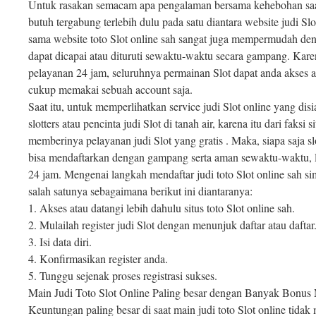
Untuk rasakan semacam apa pengalaman bersama kehebohan saat 
butuh tergabung terlebih dulu pada satu diantara website judi Sl
sama website toto Slot online sah sangat juga mempermudah deng
dapat dicapai atau dituruti sewaktu-waktu secara gampang. Karen
pelayanan 24 jam, seluruhnya permainan Slot dapat anda akses a
cukup memakai sebuah account saja.
Saat itu, untuk memperlihatkan service judi Slot online yang di
slotters atau pencinta judi Slot di tanah air, karena itu dari faksi s
memberinya pelayanan judi Slot yang gratis . Maka, siapa saja 
bisa mendaftarkan dengan gampang serta aman sewaktu-waktu, l
24 jam. Mengenai langkah mendaftar judi toto Slot online sah s
salah satunya sebagaimana berikut ini diantaranya:
1. Akses atau datangi lebih dahulu situs toto Slot online sah.
2. Mulailah register judi Slot dengan menunjuk daftar atau daftar
3. Isi data diri.
4. Konfirmasikan register anda.
5. Tunggu sejenak proses registrasi sukses.
Main Judi Toto Slot Online Paling besar dengan Banyak Bonus
Keuntungan paling besar di saat main judi toto Slot online tida