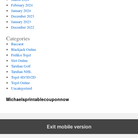
February 2024
January 2024
December 2023
January 2023
December 2022
Categories
Baccarat
Blackjack Online
Pediksi Togel
Slot Online
Taruhan Golf
Taruhan NHL
Togel 4D/3D/2D
Togel Online
Uncategorized
Michaelsprintablecouponnow
Exit mobile version