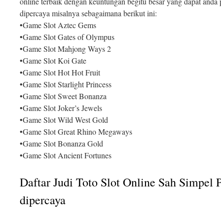
online terbaik dengan keuntungan begitu besar yang dapat anda 
dipercaya misalnya sebagaimana berikut ini:
•Game Slot Aztec Gems
•Game Slot Gates of Olympus
•Game Slot Mahjong Ways 2
•Game Slot Koi Gate
•Game Slot Hot Hot Fruit
•Game Slot Starlight Princess
•Game Slot Sweet Bonanza
•Game Slot Joker’s Jewels
•Game Slot Wild West Gold
•Game Slot Great Rhino Megaways
•Game Slot Bonanza Gold
•Game Slot Ancient Fortunes
Daftar Judi Toto Slot Online Sah Simpel 
dipercaya