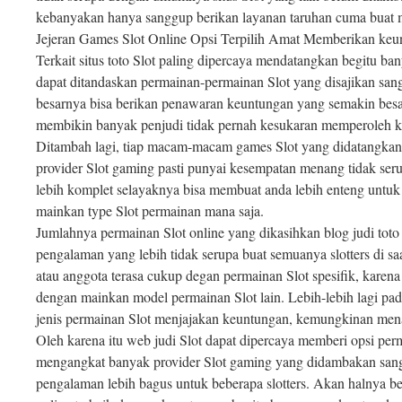
kebanyakan hanya sanggup berikan layanan taruhan cuma buat 
Jejeran Games Slot Online Opsi Terpilih Amat Memberikan keun
Terkait situs toto Slot paling dipercaya mendatangkan begitu bany
dapat ditandaskan permainan-permainan Slot yang disajikan sang
besarnya bisa berikan penawaran keuntungan yang semakin besar
membikin banyak penjudi tidak pernah kesukaran memperoleh ke
Ditambah lagi, tiap macam-macam games Slot yang didatangkan
provider Slot gaming pasti punyai kesempatan menang tidak ser
lebih komplet selayaknya bisa membuat anda lebih enteng untu
mainkan type Slot permainan mana saja.
Jumlahnya permainan Slot online yang dikasihkan blog judi toto 
pengalaman yang lebih tidak serupa buat semuanya slotters di sa
atau anggota terasa cukup degan permainan Slot spesifik, karena i
dengan mainkan model permainan Slot lain. Lebih-lebih lagi pa
jenis permainan Slot menjajakan keuntungan, kemungkinan mena
Oleh karena itu web judi Slot dapat dipercaya memberi opsi pe
mengangkat banyak provider Slot gaming yang didambakan sa
pengalaman lebih bagus untuk beberapa slotters. Akan halnya be