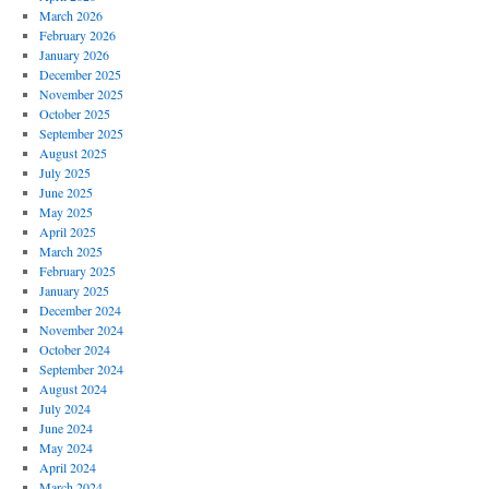
March 2026
February 2026
January 2026
December 2025
November 2025
October 2025
September 2025
August 2025
July 2025
June 2025
May 2025
April 2025
March 2025
February 2025
January 2025
December 2024
November 2024
October 2024
September 2024
August 2024
July 2024
June 2024
May 2024
April 2024
March 2024