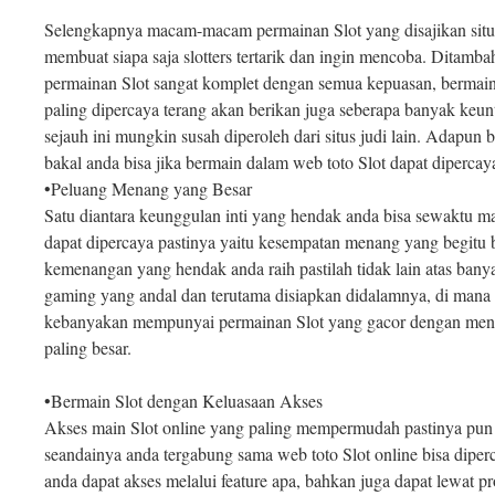
Selengkapnya macam-macam permainan Slot yang disajikan situs 
membuat siapa saja slotters tertarik dan ingin mencoba. Ditambah
permainan Slot sangat komplet dengan semua kepuasan, bermain S
paling dipercaya terang akan berikan juga seberapa banyak keu
sejauh ini mungkin susah diperoleh dari situs judi lain. Adapun 
bakal anda bisa jika bermain dalam web toto Slot dapat dipercaya
•Peluang Menang yang Besar
Satu diantara keunggulan inti yang hendak anda bisa sewaktu mai
dapat dipercaya pastinya yaitu kesempatan menang yang begitu 
kemenangan yang hendak anda raih pastilah tidak lain atas ban
gaming yang andal dan terutama disiapkan didalamnya, di mana s
kebanyakan mempunyai permainan Slot yang gacor dengan m
paling besar.
•Bermain Slot dengan Keluasaan Akses
Akses main Slot online yang paling mempermudah pastinya pun 
seandainya anda tergabung sama web toto Slot online bisa diperc
anda dapat akses melalui feature apa, bahkan juga dapat lewat p