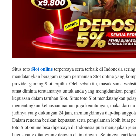
Slot online
Situs toto
terpercaya serta terbaik di Indonesia serin
mendatangkan beragam ragam permainan Slot online yang kom
provider gaming Slot terpilih. Oleh sebab itu, masuk sama website
amat diminta terutamanya untuk anda yang mengidamkan penga
kepuasan dalam taruhan Slot. Situs toto Slot mendatangkan pela
mementingkan keluasaan namun juga keuntungan, maka dari itu 
judinya yang dukungan 24 jam, memungkinnya tiap-tiap anggota
Dalam rencana berikan kepuasan serta pengalaman lebih buat pese
toto Slot online bisa dipercaya di Indonesia pula menjajakan je
bagus yang ditanggung dengan claim ringan . Sehingga, cari keu