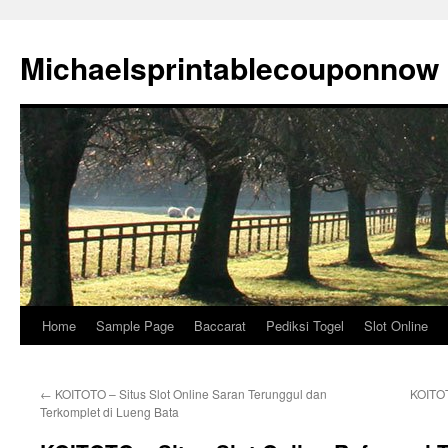
Michaelsprintablecouponnow
Home
Sample Page
Baccarat
Pediksi Togel
Slot Online
Skip
to
←
KOITOTO – Situs Slot Online Saran Terunggul dan
KOITOT
content
Terkomplet di Lueng Bata