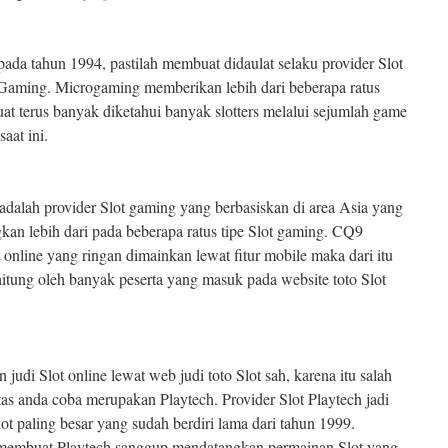
da tahun 1994, pastilah membuat didaulat selaku provider Slot
i iGaming. Microgaming memberikan lebih dari beberapa ratus
 terus banyak diketahui banyak slotters melalui sejumlah game
aat ini.
alah provider Slot gaming yang berbasiskan di area Asia yang
an lebih dari pada beberapa ratus tipe Slot gaming. CQ9
nline yang ringan dimainkan lewat fitur mobile maka dari itu
erhitung oleh banyak peserta yang masuk pada website toto Slot
 judi Slot online lewat web judi toto Slot sah, karena itu salah
tas anda coba merupakan Playtech. Provider Slot Playtech jadi
Slot paling besar yang sudah berdiri lama dari tahun 1999.
 membuat Playtech sanggup mendatangkan permainan Slot yang