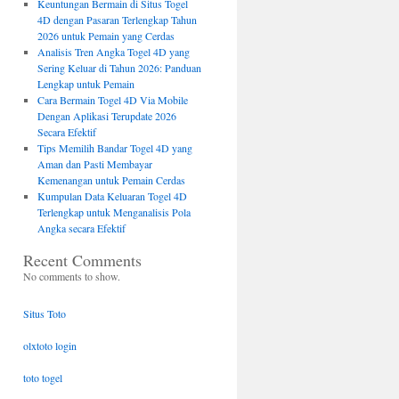
Keuntungan Bermain di Situs Togel
4D dengan Pasaran Terlengkap Tahun
2026 untuk Pemain yang Cerdas
Analisis Tren Angka Togel 4D yang
Sering Keluar di Tahun 2026: Panduan
Lengkap untuk Pemain
Cara Bermain Togel 4D Via Mobile
Dengan Aplikasi Terupdate 2026
Secara Efektif
Tips Memilih Bandar Togel 4D yang
Aman dan Pasti Membayar
Kemenangan untuk Pemain Cerdas
Kumpulan Data Keluaran Togel 4D
Terlengkap untuk Menganalisis Pola
Angka secara Efektif
Recent Comments
No comments to show.
Situs Toto
olxtoto login
toto togel