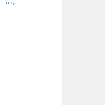
toto togel