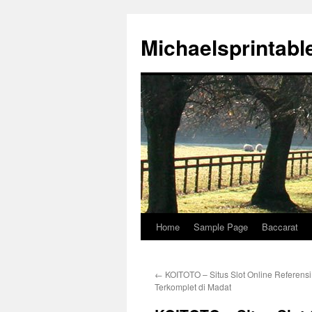
Michaelsprintab
Home
Sample Page
Baccarat
Skip
to
←
KOITOTO – Situs Slot Online Referensi 
content
Terkomplet di Madat