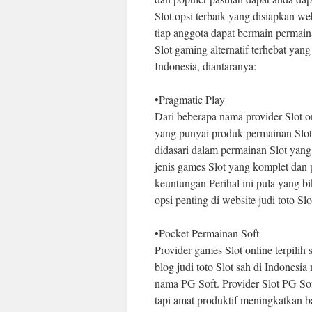
Slot opsi terbaik yang disiapkan w
tiap anggota dapat bermain permaina
Slot gaming alternatif terhebat yan
Indonesia, diantaranya:
•Pragmatic Play
Dari beberapa nama provider Slot on
yang punyai produk permainan Slot
didasari dalam permainan Slot ya
jenis games Slot yang komplet dan
keuntungan Perihal ini pula yang bi
opsi penting di website judi toto Slo
•Pocket Permainan Soft
Provider games Slot online terpilih
blog judi toto Slot sah di Indonesi
nama PG Soft. Provider Slot PG Sof
tapi amat produktif meningkatkan b