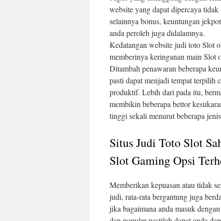
website yang dapat dipercaya tida
selainnya bonus, keuntungan jekpot
anda peroleh juga didalamnya.
Kedatangan website judi toto Slot o
memberinya keringanan main Slot on
Ditambah penawaran beberapa keunt
pasti dapat menjadi tempat terpilih
produktif. Lebih dari pada itu, berm
membikin beberapa bettor kesukara
tinggi sekali menurut beberapa jeni
Situs Judi Toto Slot S
Slot Gaming Opsi Terh
Memberikan kepuasan atau tidak serv
judi, rata-rata bergantung juga ber
jika bagaimana anda masuk dengan we
dan populer pastilah dapat anda d