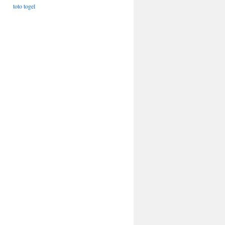
toto togel