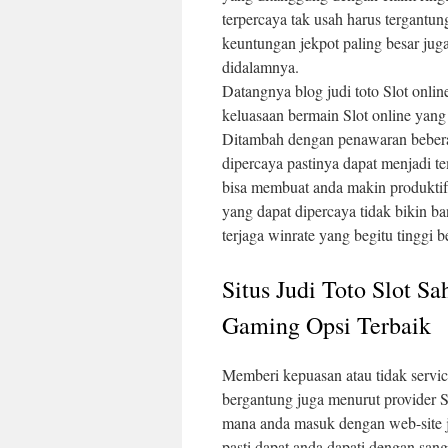
terpercaya tak usah harus tergantu
keuntungan jekpot paling besar jug
didalamnya.
Datangnya blog judi toto Slot onlin
keluasaan bermain Slot online yang 
Ditambah dengan penawaran beberap
dipercaya pastinya dapat menjadi t
bisa membuat anda makin produktif. 
yang dapat dipercaya tidak bikin 
terjaga winrate yang begitu tinggi 
Situs Judi Toto Slot S
Gaming Opsi Terbaik
Memberi kepuasan atau tidak service
bergantung juga menurut provider S
mana anda masuk dengan web-site jud
pasti dapat anda dapati dengan sang