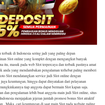
 terbaik di Indonesia sering jadi yang paling depan
inan Slot online yang komplet dengan mengangkut banyak
na itu, masuk pada web Slot terpercaya dan terbaik pastinya amat
uk anda yang mendambakan pengalaman terhebat paling memberi
toto Slot mendatangkan service judi Slot online dengan
juga keuntungan, hingga dapat dinyatakan dari pelayanan
ungkinkannya tiap anggota dapat bermain Slot kapan saja.
dan pengalaman lebih buat anggota main judi Slot online, situs
i Indonesia menjajakan jejeran jumlah promosi bonus Slot atraktif
n . Maka, cari keuntungan di saat main Slot pada website paling