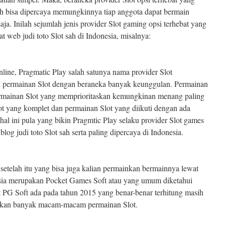
 sah bisa dipercaya memungkinnya tiap anggota dapat bermain
aja. Inilah sejumlah jenis provider Slot gaming opsi terhebat yang
 web judi toto Slot sah di Indonesia, misalnya:
nline, Pragmatic Play salah satunya nama provider Slot
 permainan Slot dengan beraneka banyak keunggulan. Permainan
permainan Slot yang memprioritaskan kemungkinan menang paling
 yang komplet dan permainan Slot yang diikuti dengan ada
l ini pula yang bikin Pragmtic Play selaku provider Slot games
 blog judi toto Slot sah serta paling dipercaya di Indonesia.
 setelah itu yang bisa juga kalian permainkan bermainnya lewat
nesia merupakan Pocket Games Soft atau yang umum diketahui
t PG Soft ada pada tahun 2015 yang benar-benar terhitung masih
katkan banyak macam-macam permainan Slot.