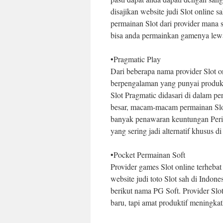
disajikan website judi Slot online
permainan Slot dari provider mana s
bisa anda permainkan gamenya lewat
•Pragmatic Play
Dari beberapa nama provider Slot o
berpengalaman yang punyai produk
Slot Pragmatic didasari di dalam 
besar, macam-macam permainan Slot
banyak penawaran keuntungan Periha
yang sering jadi alternatif khusus di
•Pocket Permainan Soft
Provider games Slot online terhebat
website judi toto Slot sah di Indo
berikut nama PG Soft. Provider Slo
baru, tapi amat produktif mening