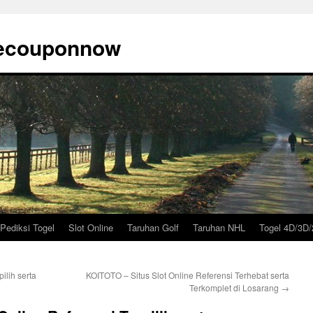
lecouponnow
Pediksi Togel
Slot Online
Taruhan Golf
Taruhan NHL
Togel 4D/3D
ilih serta
KOITOTO – Situs Slot Online Referensi Terhebat serta
Terkomplet di Losarang
→