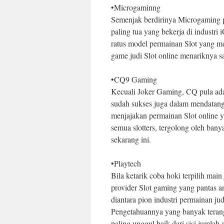
•Microgaminng
Semenjak berdirinya Microgaming pa
paling tua yang bekerja di indust
ratus model permainan Slot yang me
game judi Slot online menariknya sa
•CQ9 Gaming
Kecuali Joker Gaming, CQ pula ada
sudah sukses juga dalam mendatang
menjajakan permainan Slot online y
semua slotters, tergolong oleh bany
sekarang ini.
•Playtech
Bila ketarik coba hoki terpilih main 
provider Slot gaming yang pantas a
diantara pion industri permainan jud
Pengetahuannya yang banyak teran
paling unggul baik dari sisi jumlah 