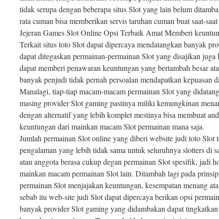
tidak serupa dengan beberapa situs Slot yang lain belum ditamba
rata cuman bisa memberikan servis taruhan cuman buat saat-saat 
Jejeran Games Slot Online Opsi Terbaik Amat Memberi keuntung
Terkait situs toto Slot dapat dipercaya mendatangkan banyak prov
dapat ditegaskan permainan-permainan Slot yang disajikan juga
dapat memberi penawaran keuntungan yang bertambah besar ata
banyak penjudi tidak pernah persoalan mendapatkan kepuasan da
Manalagi, tiap-tiap macam-macam permainan Slot yang didatang
masing provider Slot gaming pastinya miliki kemungkinan menang
dengan alternatif yang lebih komplet mestinya bisa membuat an
keuntungan dari mainkan macam Slot permainan mana saja.
Jumlah permainan Slot online yang diberi website judi toto Slot 
pengalaman yang lebih tidak sama untuk seluruhnya slotters di s
atau anggota berasa cukup degan permainan Slot spesifik, jadi ho
mainkan macam permainan Slot lain. Ditambah lagi pada prinsi
permainan Slot menjajakan keuntungan, kesempatan menang atau
sebab itu web-site judi Slot dapat dipercaya berikan opsi perm
banyak provider Slot gaming yang didambakan dapat tingkatkan