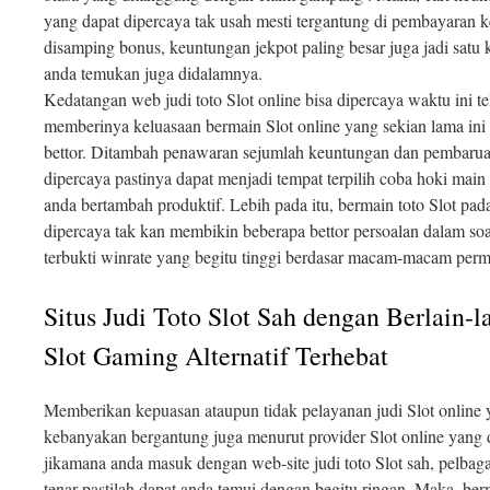
yang dapat dipercaya tak usah mesti tergantung di pembayaran 
disamping bonus, keuntungan jekpot paling besar juga jadi satu
anda temukan juga didalamnya.
Kedatangan web judi toto Slot online bisa dipercaya waktu ini t
memberinya keluasaan bermain Slot online yang sekian lama ini 
bettor. Ditambah penawaran sejumlah keuntungan dan pembaruan 
dipercaya pastinya dapat menjadi tempat terpilih coba hoki main
anda bertambah produktif. Lebih pada itu, bermain toto Slot pad
dipercaya tak kan membikin beberapa bettor persoalan dalam s
terbukti winrate yang begitu tinggi berdasar macam-macam perma
Situs Judi Toto Slot Sah dengan Berlain-l
Slot Gaming Alternatif Terhebat
Memberikan kepuasan ataupun tidak pelayanan judi Slot online yan
kebanyakan bergantung juga menurut provider Slot online yang 
jikamana anda masuk dengan web-site judi toto Slot sah, pelbaga
tenar pastilah dapat anda temui dengan begitu ringan. Maka, ber