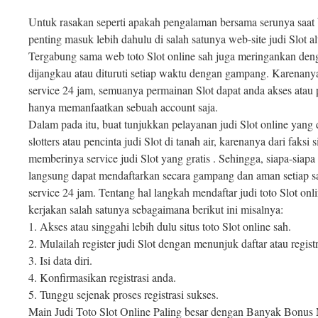
Untuk rasakan seperti apakah pengalaman bersama serunya saat b
penting masuk lebih dahulu di salah satunya web-site judi Slot alt
Tergabung sama web toto Slot online sah juga meringankan denga
dijangkau atau dituruti setiap waktu dengan gampang. Karenanya 
service 24 jam, semuanya permainan Slot dapat anda akses ata
hanya memanfaatkan sebuah account saja.
Dalam pada itu, buat tunjukkan pelayanan judi Slot online yang
slotters atau pencinta judi Slot di tanah air, karenanya dari faksi s
memberinya service judi Slot yang gratis . Sehingga, siapa-siap
langsung dapat mendaftarkan secara gampang dan aman setiap sa
service 24 jam. Tentang hal langkah mendaftar judi toto Slot onl
kerjakan salah satunya sebagaimana berikut ini misalnya:
1. Akses atau singgahi lebih dulu situs toto Slot online sah.
2. Mulailah register judi Slot dengan menunjuk daftar atau registr
3. Isi data diri.
4. Konfirmasikan registrasi anda.
5. Tunggu sejenak proses registrasi sukses.
Main Judi Toto Slot Online Paling besar dengan Banyak Bonus