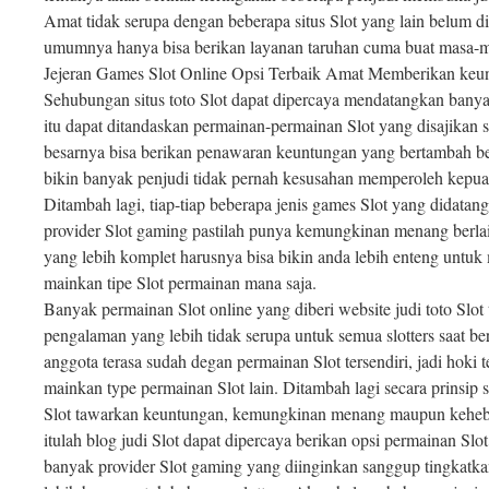
Amat tidak serupa dengan beberapa situs Slot yang lain belum 
umumnya hanya bisa berikan layanan taruhan cuma buat masa-m
Jejeran Games Slot Online Opsi Terbaik Amat Memberikan keunt
Sehubungan situs toto Slot dapat dipercaya mendatangkan banyak
itu dapat ditandaskan permainan-permainan Slot yang disajikan 
besarnya bisa berikan penawaran keuntungan yang bertambah b
bikin banyak penjudi tidak pernah kesusahan memperoleh kepua
Ditambah lagi, tiap-tiap beberapa jenis games Slot yang didatan
provider Slot gaming pastilah punya kemungkinan menang berlai
yang lebih komplet harusnya bisa bikin anda lebih enteng untu
mainkan tipe Slot permainan mana saja.
Banyak permainan Slot online yang diberi website judi toto Slot
pengalaman yang lebih tidak serupa untuk semua slotters saat be
anggota terasa sudah degan permainan Slot tersendiri, jadi hoki 
mainkan type permainan Slot lain. Ditambah lagi secara prins
Slot tawarkan keuntungan, kemungkinan menang maupun kehebo
itulah blog judi Slot dapat dipercaya berikan opsi permainan S
banyak provider Slot gaming yang diinginkan sanggup tingkat