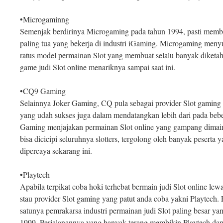
•Microgaminng
Semenjak berdirinya Microgaming pada tahun 1994, pasti membua
paling tua yang bekerja di industri iGaming. Microgaming men
ratus model permainan Slot yang membuat selalu banyak diketahu
game judi Slot online menariknya sampai saat ini.
•CQ9 Gaming
Selainnya Joker Gaming, CQ pula sebagai provider Slot gaming 
yang udah sukses juga dalam mendatangkan lebih dari pada beb
Gaming menjajakan permainan Slot online yang gampang dimaink
bisa dicicipi seluruhnya slotters, tergolong oleh banyak peserta 
dipercaya sekarang ini.
•Playtech
Apabila terpikat coba hoki terhebat bermain judi Slot online lewat
stau provider Slot gaming yang patut anda coba yakni Playtech. P
satunya pemrakarsa industri permainan judi Slot paling besar yan
1999. Perjalanannya yang banyak terang membikin Playtech da