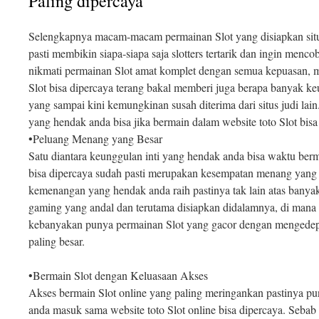
Paling dipercaya
Selengkapnya macam-macam permainan Slot yang disiapkan situs
pasti membikin siapa-siapa saja slotters tertarik dan ingin menco
nikmati permainan Slot amat komplet dengan semua kepuasan, ma
Slot bisa dipercaya terang bakal memberi juga berapa banyak k
yang sampai kini kemungkinan susah diterima dari situs judi la
yang hendak anda bisa jika bermain dalam website toto Slot bisa 
•Peluang Menang yang Besar
Satu diantara keunggulan inti yang hendak anda bisa waktu berma
bisa dipercaya sudah pasti merupakan kesempatan menang yang 
kemenangan yang hendak anda raih pastinya tak lain atas banya
gaming yang andal dan terutama disiapkan didalamnya, di mana b
kebanyakan punya permainan Slot yang gacor dengan menged
paling besar.
•Bermain Slot dengan Keluasaan Akses
Akses bermain Slot online yang paling meringankan pastinya pu
anda masuk sama website toto Slot online bisa dipercaya. Sebab 