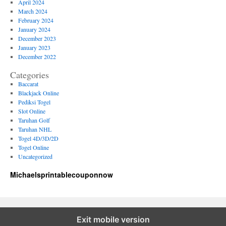
April 2024
March 2024
February 2024
January 2024
December 2023
January 2023
December 2022
Categories
Baccarat
Blackjack Online
Pediksi Togel
Slot Online
Taruhan Golf
Taruhan NHL
Togel 4D/3D/2D
Togel Online
Uncategorized
Michaelsprintablecouponnow
Exit mobile version