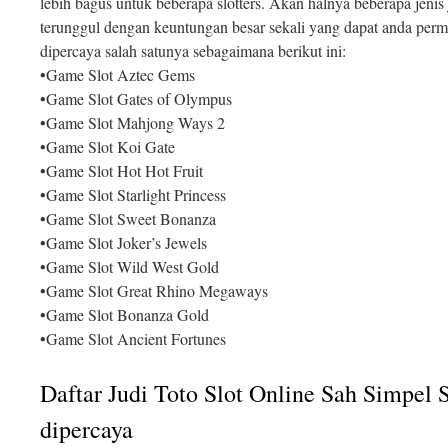
lebih bagus untuk beberapa slotters. Akan halnya beberapa jenis 
terunggul dengan keuntungan besar sekali yang dapat anda perma
dipercaya salah satunya sebagaimana berikut ini:
•Game Slot Aztec Gems
•Game Slot Gates of Olympus
•Game Slot Mahjong Ways 2
•Game Slot Koi Gate
•Game Slot Hot Hot Fruit
•Game Slot Starlight Princess
•Game Slot Sweet Bonanza
•Game Slot Joker’s Jewels
•Game Slot Wild West Gold
•Game Slot Great Rhino Megaways
•Game Slot Bonanza Gold
•Game Slot Ancient Fortunes
Daftar Judi Toto Slot Online Sah Simpel 
dipercaya