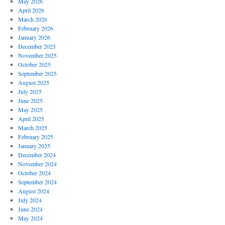
May 2026
April 2026
March 2026
February 2026
January 2026
December 2025
November 2025
October 2025
September 2025
August 2025
July 2025
June 2025
May 2025
April 2025
March 2025
February 2025
January 2025
December 2024
November 2024
October 2024
September 2024
August 2024
July 2024
June 2024
May 2024