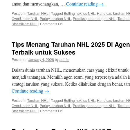
aman dan menyenangkan, …
Continue reading
→
Posted in
Taruhan NHL
|
Tagged
Betting hoki es NHL
,
Handicap taruhan N
Over/Under NHL
,
Parlay taruhan NHL
,
Prediksi pertandingan NHL
,
Taruhan
on
Statistik tim NHL
|
Comments Off
Agen
Taruhan
NHL
Tips Menang Taruhan NHL 2025 Di Agen 
2025
Terpercaya
Terbaik untuk Sukses
di
Posted on
January 4, 2026
by
admin
Indonesia:
Panduan
Dalam dunia taruhan NHL, menemukan cara yang efektif untuk
Memilih
dengan
menjadi tantangan. Memilih agen resmi yang terpercaya adalah 
Bijak
strategi taruhan yang sukses. Ketika dilakukan dengan benar, 
Continue reading
→
Posted in
Taruhan NHL
|
Tagged
Betting hoki es NHL
,
Handicap taruhan N
Over/Under NHL
,
Parlay taruhan NHL
,
Prediksi pertandingan NHL
,
Taruhan
on
Statistik tim NHL
|
Comments Off
Tips
Menang
Taruhan