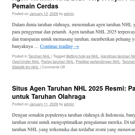
Pemain Cerdas
Posted on
January 12, 2026
by
admin
Dalam dunia taruhan olahraga, menemukan agen taruhan NHL ya
para penggemar dan petaruh. Agen taruhan NHL 2025 terperca
dan transparan untuk memasang taruhan, memberikan peluang y
banyaknya …
Continue reading
→
Posted in
Taruhan NHL
|
Tagged
Betting hoki es NHL
,
Handicap taruhan N
Over/Under NHL
,
Parlay taruhan NHL
,
Prediksi pertandingan NHL
,
Taruhan
on
Statistik tim NHL
|
Comments Off
Agen
Taruhan
NHL
Situs Agen Taruhan NHL 2025 Resmi: P
2025
Terpercaya:
untuk Taruhan Olahraga
Panduan
Posted on
January 11, 2026
by
admin
Lengkap
untuk
Dengan semakin populernya taruhan olahraga di Indonesia, ba
Pemain
Cerdas
taruhan resmi untuk mengoptimalkan pengalaman mereka. Di tah
taruhan NHL yang terkemuka dan terdaftar resmi yang menawark