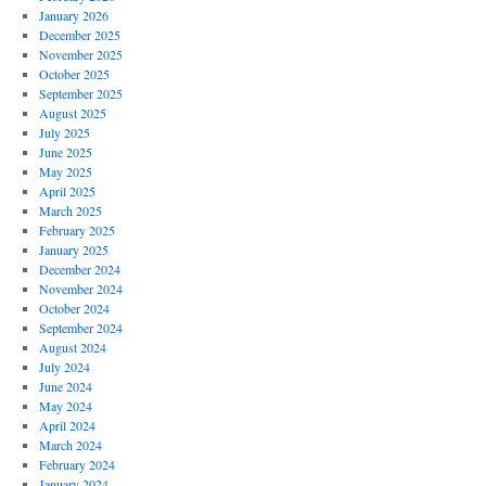
January 2026
December 2025
November 2025
October 2025
September 2025
August 2025
July 2025
June 2025
May 2025
April 2025
March 2025
February 2025
January 2025
December 2024
November 2024
October 2024
September 2024
August 2024
July 2024
June 2024
May 2024
April 2024
March 2024
February 2024
January 2024