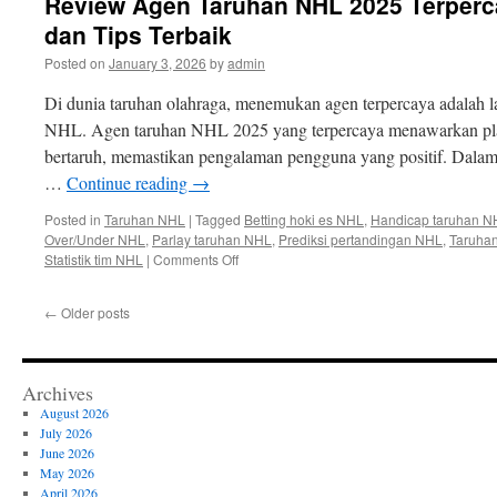
Review Agen Taruhan NHL 2025 Terper
NHL
2025
dan Tips Terbaik
Di
Posted on
January 3, 2026
by
admin
Agen
Resmi:
Di dunia taruhan olahraga, menemukan agen terpercaya adalah 
Strategi
Terbaik
NHL. Agen taruhan NHL 2025 yang terpercaya menawarkan pla
untuk
bertaruh, memastikan pengalaman pengguna yang positif. Dalam
Sukses
…
Continue reading
→
Posted in
Taruhan NHL
|
Tagged
Betting hoki es NHL
,
Handicap taruhan N
Over/Under NHL
,
Parlay taruhan NHL
,
Prediksi pertandingan NHL
,
Taruhan
on
Statistik tim NHL
|
Comments Off
Review
Agen
←
Older posts
Taruhan
NHL
2025
Terpercaya:
Archives
Panduan
August 2026
Lengkap
July 2026
dan
June 2026
Tips
May 2026
Terbaik
April 2026