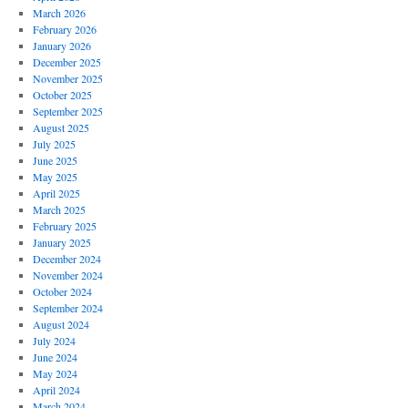
March 2026
February 2026
January 2026
December 2025
November 2025
October 2025
September 2025
August 2025
July 2025
June 2025
May 2025
April 2025
March 2025
February 2025
January 2025
December 2024
November 2024
October 2024
September 2024
August 2024
July 2024
June 2024
May 2024
April 2024
March 2024