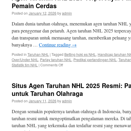
Pemain Cerdas
Posted on
January 12, 2026
by
admin
Dalam dunia taruhan olahraga, menemukan agen taruhan NHL ya
para penggemar dan petaruh. Agen taruhan NHL 2025 terperca
dan transparan untuk memasang taruhan, memberikan peluang y
banyaknya …
Continue reading
→
Posted in
Taruhan NHL
|
Tagged
Betting hoki es NHL
,
Handicap taruhan N
Over/Under NHL
,
Parlay taruhan NHL
,
Prediksi pertandingan NHL
,
Taruhan
on
Statistik tim NHL
|
Comments Off
Agen
Taruhan
NHL
Situs Agen Taruhan NHL 2025 Resmi: P
2025
Terpercaya:
untuk Taruhan Olahraga
Panduan
Posted on
January 11, 2026
by
admin
Lengkap
untuk
Dengan semakin populernya taruhan olahraga di Indonesia, ba
Pemain
Cerdas
taruhan resmi untuk mengoptimalkan pengalaman mereka. Di tah
taruhan NHL yang terkemuka dan terdaftar resmi yang menawark