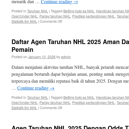
menarik dan …
Continue reading
→
Posted in
Taruhan NHL
|
Tagged
Betting hoki es NHL
,
Handicap taruhan N
Over/Under NHL
,
Parlay taruhan NHL
,
Prediksi pertandingan NHL
,
Taruhan
on
Statistik tim NHL
|
Comments Off
Situs
Agen
Taruhan
Daftar Agen Taruhan NHL 2025 Aman Da
NHL
2025
Pemain
Resmi:
Posted on
January 10, 2026
by
admin
Panduan
Terpercaya
Dalam menjalani aktivitas taruhan NHL, banyak petaruh mencar
untuk
Taruhan
pengalaman bertaruh dapat berjalan aman, penting untuk menget
Olahraga
terpercaya dan memiliki reputasi baik di tahun 2025. Dengan 
…
Continue reading
→
Posted in
Taruhan NHL
|
Tagged
Betting hoki es NHL
,
Handicap taruhan N
Over/Under NHL
,
Parlay taruhan NHL
,
Prediksi pertandingan NHL
,
Taruhan
on
Statistik tim NHL
|
Comments Off
Daftar
Agen
Taruhan
Agen Taruhan NHL 2025 Dengan Odds Tin
NHL