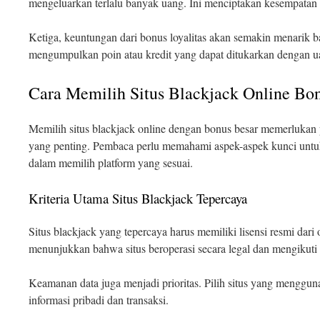
mengeluarkan terlalu banyak uang. Ini menciptakan kesempatan u
Ketiga, keuntungan dari bonus loyalitas akan semakin menarik b
mengumpulkan poin atau kredit yang dapat ditukarkan dengan uan
Cara Memilih Situs Blackjack Online Bo
Memilih situs blackjack online dengan bonus besar memerlukan p
yang penting. Pembaca perlu memahami aspek-aspek kunci untu
dalam memilih platform yang sesuai.
Kriteria Utama Situs Blackjack Tepercaya
Situs blackjack yang tepercaya harus memiliki lisensi resmi dari ot
menunjukkan bahwa situs beroperasi secara legal dan mengikuti s
Keamanan data juga menjadi prioritas. Pilih situs yang menggu
informasi pribadi dan transaksi.