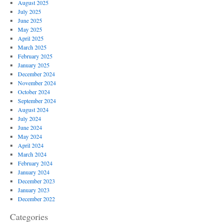
August 2025
July 2025
June 2025
May 2025
April 2025
March 2025
February 2025
January 2025
December 2024
November 2024
October 2024
September 2024
August 2024
July 2024
June 2024
May 2024
April 2024
March 2024
February 2024
January 2024
December 2023
January 2023
December 2022
Categories