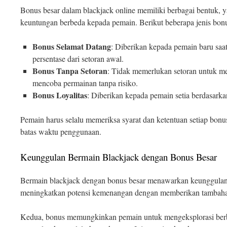
Bonus besar dalam blackjack online memiliki berbagai bentuk,
keuntungan berbeda kepada pemain. Berikut beberapa jenis bo
Bonus Selamat Datang
: Diberikan kepada pemain baru saa
persentase dari setoran awal.
Bonus Tanpa Setoran
: Tidak memerlukan setoran untuk 
mencoba permainan tanpa risiko.
Bonus Loyalitas
: Diberikan kepada pemain setia berdasarka
Pemain harus selalu memeriksa syarat dan ketentuan setiap bonu
batas waktu penggunaan.
Keunggulan Bermain Blackjack dengan Bonus Besar
Bermain blackjack dengan bonus besar menawarkan keunggulan 
meningkatkan potensi kemenangan dengan memberikan tambah
Kedua, bonus memungkinkan pemain untuk mengeksplorasi berba