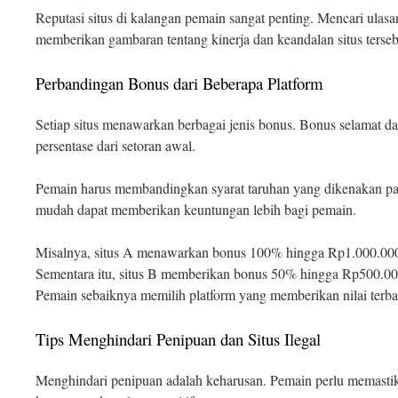
Reputasi situs di kalangan pemain sangat penting. Mencari ulas
memberikan gambaran tentang kinerja dan keandalan situs terseb
Perbandingan Bonus dari Beberapa Platform
Setiap situs menawarkan berbagai jenis bonus. Bonus selamat dat
persentase dari setoran awal.
Pemain harus membandingkan syarat taruhan yang dikenakan pad
mudah dapat memberikan keuntungan lebih bagi pemain.
Misalnya, situs A menawarkan bonus 100% hingga Rp1.000.000 
Sementara itu, situs B memberikan bonus 50% hingga Rp500.000
Pemain sebaiknya memilih platform yang memberikan nilai terba
Tips Menghindari Penipuan dan Situs Ilegal
Menghindari penipuan adalah keharusan. Pemain perlu memastikan