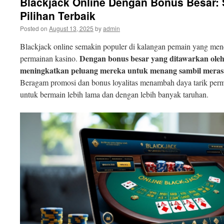
Blackjack Online Dengan Bonus Besar: 
Pilihan Terbaik
Posted on
August 13, 2025
by
admin
Blackjack online semakin populer di kalangan pemain yang men
Dengan bonus besar yang ditawarkan oleh
permainan kasino.
meningkatkan peluang mereka untuk menang sambil merasa
Beragam promosi dan bonus loyalitas menambah daya tarik per
untuk bermain lebih lama dan dengan lebih banyak taruhan.