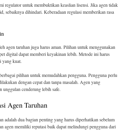
i regulator untuk membuktikan keaslian lisensi. Jika agen tidak
id, sebaiknya dihindari. Keberadaan regulasi memberikan rasa
in
leh agen taruhan juga harus aman. Pilihan untuk menggunakan
mpet digital dapat memberi keyakinan lebih. Metode ini harus
i yang kuat.
n berbagai pilihan untuk memudahkan pengguna. Pengguna perlu
dilakukan dengan cepat dan tanpa masalah. Agen yang
 unggulan cenderung lebih safe.
asi Agen Taruhan
han adalah dua bagian penting yang harus diperhatikan sebelum
n agen memiliki reputasi baik dapat melindungi pengguna dari