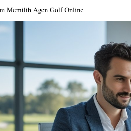
m Memilih Agen Golf Online