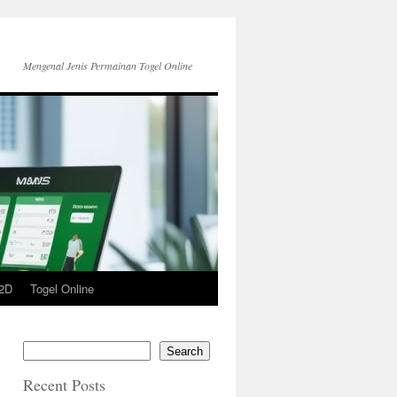
Mengenal Jenis Permainan Togel Online
/2D
Togel Online
Search
Recent Posts