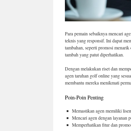
Para pemain sebaiknya mencari ag
teknis yang responsif. Ini dapat m
tambahan, seperti promosi menarik 
tambah yang patut diperhatikan.
Dengan melakukan riset dan mempe
agen taruhan golf online yang ses
membantu mereka menikmati perma
Poin-Poin Penting
Memastikan agen memiliki lisen
Mencari agen dengan layanan p
Memperhatikan fitur dan promo