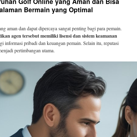
ruhan Golf Online yang Aman dan Bisa
alaman Bermain yang Optimal
ang aman dan dapat dipercaya sangat penting bagi para pemain.
an agen tersebut memiliki lisensi dan sistem keamanan
 informasi pribadi dan keuangan pemain. Selain itu, reputasi
menjadi pertimbangan utama.