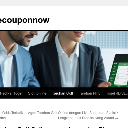
lecouponnow
Pediksi Togel
Slot Online
Taruhan Golf
Taruhan NHL
Togel 4D/3D
n Odds Terbaik
Agen Taruhan Golf Online dengan Live Score dan Statistik
rdas
Lengkap untuk Prediksi yang Akurat
→