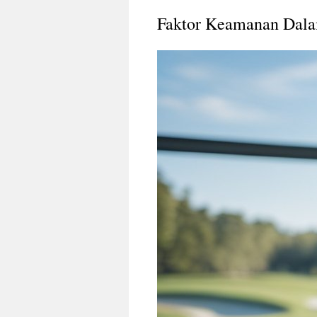
Faktor Keamanan Dala