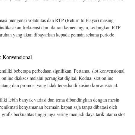
si mengenai volatilitas dan RTP (Return to Player) masing-
gindikasikan frekuensi dan ukuran kemenangan, sedangkan RTP
 taruhan yang akan dibayarkan kepada pemain selama periode
t Konvensional
emiliki beberapa perbedaan signifikan. Pertama, slot konvensional
t online diakses melalui perangkat digital. Kedua, slot online
tang dan promosi yang tidak tersedia di kasino konvensional.
miliki lebih banyak variasi dan tema dibandingkan dengan mesin
t menikmati kenyamanan bermain kapan saja tanpa dibatasi oleh
 grafis berkualitas tinggi juga sering menjadi daya tarik utama slot