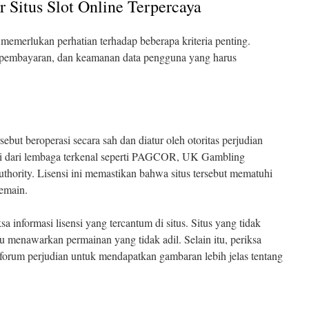
r Situs Slot Online Terpercaya
a memerlukan perhatian terhadap beberapa kriteria penting.
ode pembayaran, dan keamanan data pengguna yang harus
sebut beroperasi secara sah dan diatur oleh otoritas perjudian
ensi dari lembaga terkenal seperti PAGCOR, UK Gambling
hority. Lisensi ini memastikan bahwa situs tersebut mematuhi
pemain.
 informasi lisensi yang tercantum di situs. Situs yang tidak
au menawarkan permainan yang tidak adil. Selain itu, periksa
di forum perjudian untuk mendapatkan gambaran lebih jelas tentang