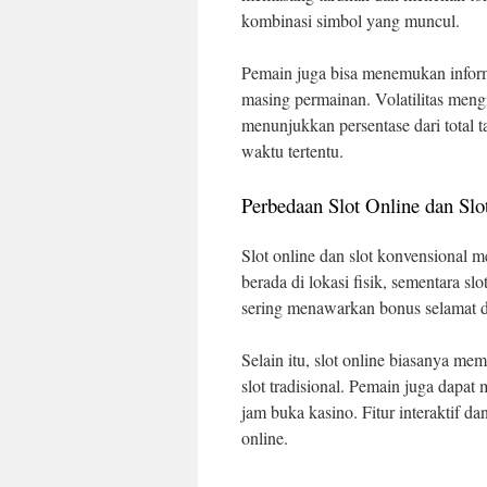
kombinasi simbol yang muncul.
Pemain juga bisa menemukan informa
masing permainan. Volatilitas men
menunjukkan persentase dari total
waktu tertentu.
Perbedaan Slot Online dan Slo
Slot online dan slot konvensional m
berada di lokasi fisik, sementara slo
sering menawarkan bonus selamat da
Selain itu, slot online biasanya me
slot tradisional. Pemain juga dapa
jam buka kasino. Fitur interaktif dan
online.