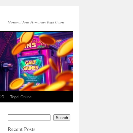
Mengenal Jenis Permainan Togel Online
/2D
Togel Online
Search
Recent Posts