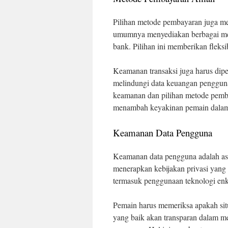
Pilihan metode pembayaran juga menj
umumnya menyediakan berbagai metod
bank. Pilihan ini memberikan fleks
Keamanan transaksi juga harus dip
melindungi data keuangan pengguna
keamanan dan pilihan metode pemba
menambah keyakinan pemain dalam
Keamanan Data Pengguna
Keamanan data pengguna adalah aspe
menerapkan kebijakan privasi yang k
termasuk penggunaan teknologi enk
Pemain harus memeriksa apakah situ
yang baik akan transparan dalam m