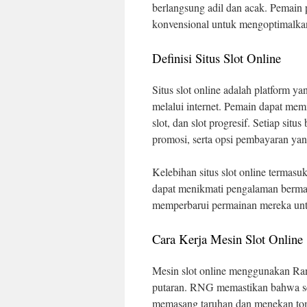
berlangsung adil dan acak. Pemain 
konvensional untuk mengoptimalka
Definisi Situs Slot Online
Situs slot online adalah platform y
melalui internet. Pemain dapat memi
slot, dan slot progresif. Setiap si
promosi, serta opsi pembayaran ya
Kelebihan situs slot online termas
dapat menikmati pengalaman bermain
memperbarui permainan mereka un
Cara Kerja Mesin Slot Online
Mesin slot online menggunakan Ra
putaran. RNG memastikan bahwa seti
memasang taruhan dan menekan tom