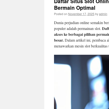
Daftar Situs Slot Onl
Bermain Optimal
Posted on
November 17, 2025
by
admin
Dunia perjudian online semakin ber
Daft
populer adalah permainan slot.
akses ke berbagai pilihan perm
besar.
Dalam artikel ini, pembaca a
menawarkan mesin slot berkualitas 