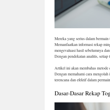
Mereka yang serius dalam bermain 
Memanfaatkan informasi rekap mi
mengevaluasi hasil sebelumnya dan
Dengan pendekatan analitis, setiap 
Artikel ini akan membahas metode ef
Dengan memahami cara mengolah inf
terencana dan efektif dalam permain
Dasar-Dasar Rekap Tog