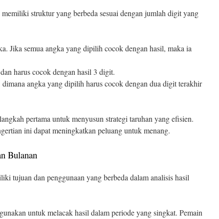
memiliki struktur yang berbeda sesuai dengan jumlah digit yang
a. Jika semua angka yang dipilih cocok dengan hasil, maka ia
dan harus cocok dengan hasil 3 digit.
 dimana angka yang dipilih harus cocok dengan dua digit terakhir
angkah pertama untuk menyusun strategi taruhan yang efisien.
ngertian ini dapat meningkatkan peluang untuk menang.
an Bulanan
ki tujuan dan penggunaan yang berbeda dalam analisis hasil
igunakan untuk melacak hasil dalam periode yang singkat. Pemain