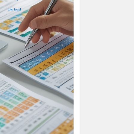
toto togel