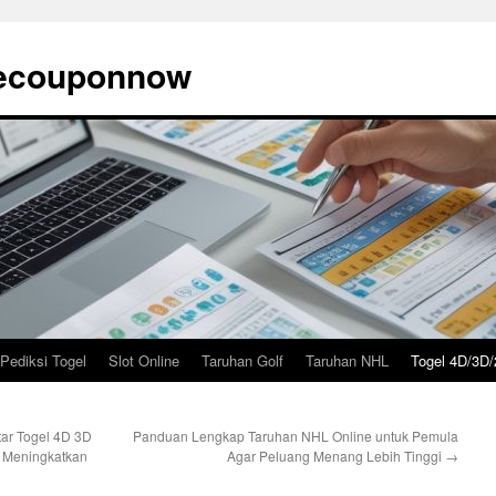
lecouponnow
Pediksi Togel
Slot Online
Taruhan Golf
Taruhan NHL
Togel 4D/3D
ar Togel 4D 3D
Panduan Lengkap Taruhan NHL Online untuk Pemula
 Meningkatkan
Agar Peluang Menang Lebih Tinggi
→