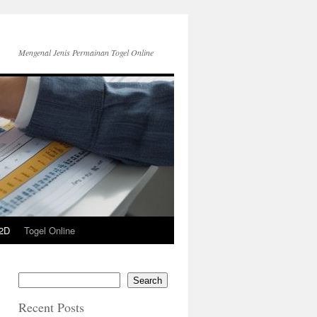
Mengenal Jenis Permainan Togel Online
/2D
Togel Online
Search
Recent Posts