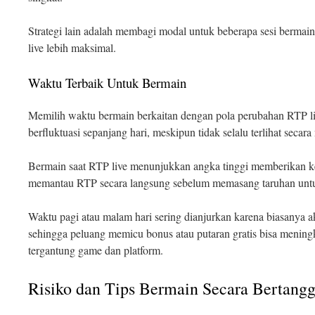
Strategi lain adalah membagi modal untuk beberapa sesi berma
live lebih maksimal.
Waktu Terbaik Untuk Bermain
Memilih waktu bermain berkaitan dengan pola perubahan RTP liv
berfluktuasi sepanjang hari, meskipun tidak selalu terlihat secara
Bermain saat RTP live menunjukkan angka tinggi memberikan k
memantau RTP secara langsung sebelum memasang taruhan untu
Waktu pagi atau malam hari sering dianjurkan karena biasanya ak
sehingga peluang memicu bonus atau putaran gratis bisa meningk
tergantung game dan platform.
Risiko dan Tips Bermain Secara Bertang