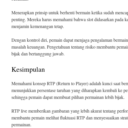
Menerapkan prinsip untuk berhenti bermain ketika sudah mencap
penting. Mereka harus memahami bahwa slot didasarkan pada k
menjamin kemenangan tetap.
Dengan kontrol diri, pemain dapat menjaga pengalaman bermain 
masalah keuangan. Pengetahuan tentang risiko membantu pemai
bijak dan bertanggung jawab.
Kesimpulan
Memahami konsep RTP (Return to Player) adalah kunci saat ber
menunjukkan persentase taruhan yang diharapkan kembali ke pe
sehingga pemain dapat membuat pilihan permainan lebih bijak.
RTP live memberikan gambaran yang lebih akurat tentang perform
membantu pemain melihat fluktuasi RTP dan menyesuaikan strate
permainan.