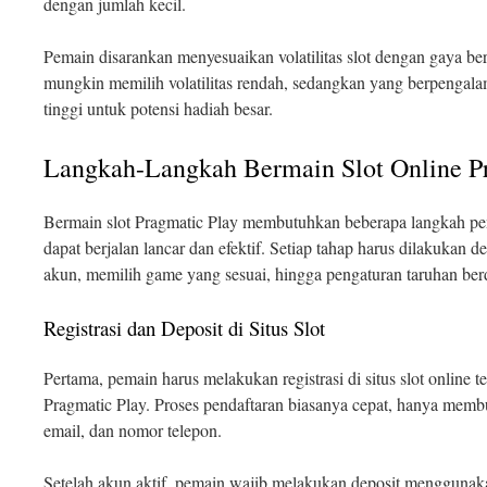
dengan jumlah kecil.
Pemain disarankan menyesuaikan volatilitas slot dengan gaya b
mungkin memilih volatilitas rendah, sedangkan yang berpengalama
tinggi untuk potensi hadiah besar.
Langkah-Langkah Bermain Slot Online P
Bermain slot Pragmatic Play membutuhkan beberapa langkah pe
dapat berjalan lancar dan efektif. Setiap tahap harus dilakukan 
akun, memilih game yang sesuai, hingga pengaturan taruhan berda
Registrasi dan Deposit di Situs Slot
Pertama, pemain harus melakukan registrasi di situs slot online
Pragmatic Play. Proses pendaftaran biasanya cepat, hanya membu
email, dan nomor telepon.
Setelah akun aktif, pemain wajib melakukan deposit mengguna