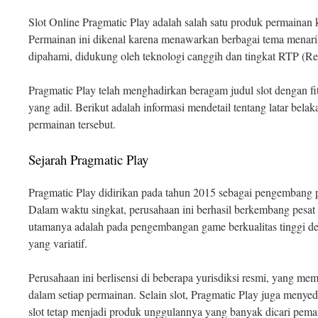
Slot Online Pragmatic Play adalah salah satu produk permainan k
Permainan ini dikenal karena menawarkan berbagai tema menar
dipahami, didukung oleh teknologi canggih dan tingkat RTP (Ret
Pragmatic Play telah menghadirkan beragam judul slot dengan f
yang adil. Berikut adalah informasi mendetail tentang latar belak
permainan tersebut.
Sejarah Pragmatic Play
Pragmatic Play didirikan pada tahun 2015 sebagai pengembang p
Dalam waktu singkat, perusahaan ini berhasil berkembang pesat 
utamanya adalah pada pengembangan game berkualitas tinggi de
yang variatif.
Perusahaan ini berlisensi di beberapa yurisdiksi resmi, yang mem
dalam setiap permainan. Selain slot, Pragmatic Play juga menye
slot tetap menjadi produk unggulannya yang banyak dicari pemai