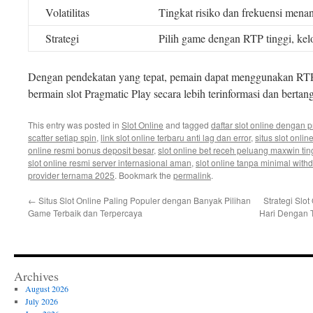
Volatilitas
Tingkat risiko dan frekuensi mena
Strategi
Pilih game dengan RTP tinggi, kel
Dengan pendekatan yang tepat, pemain dapat menggunakan RTP l
bermain slot Pragmatic Play secara lebih terinformasi dan berta
This entry was posted in
Slot Online
and tagged
daftar slot online dengan 
scatter setiap spin
,
link slot online terbaru anti lag dan error
,
situs slot onli
online resmi bonus deposit besar
,
slot online bet receh peluang maxwin tin
slot online resmi server internasional aman
,
slot online tanpa minimal with
provider ternama 2025
. Bookmark the
permalink
.
←
Situs Slot Online Paling Populer dengan Banyak Pilihan
Strategi Slot
Game Terbaik dan Terpercaya
Hari Dengan T
Archives
August 2026
July 2026