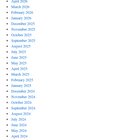
April 2026
March 2026
February 2026
January 2026
December 2025
November 2025
October 2025
September 2025
August 2025
July 2025
June 2025
May 2025
April 2025
March 2025
February 2025
January 2025
December 2024
November 2024
October 2024
September 2024
August 2024
July 2024
June 2024
May 2024
April 2024