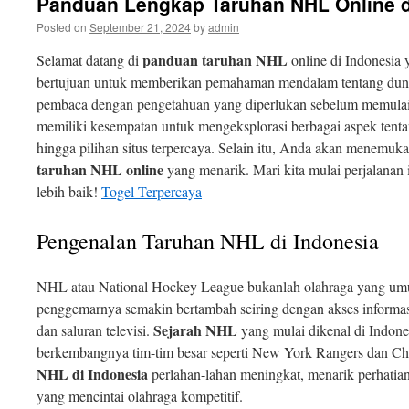
Panduan Lengkap Taruhan NHL Online d
Posted on
September 21, 2024
by
admin
panduan taruhan NHL
Selamat datang di
online di Indonesia 
bertujuan untuk memberikan pemahaman mendalam tentang dun
pembaca dengan pengetahuan yang diperlukan sebelum memulai.
memiliki kesempatan untuk mengeksplorasi berbagai aspek tenta
hingga pilihan situs terpercaya. Selain itu, Anda akan menemu
taruhan NHL online
yang menarik. Mari kita mulai perjalanan
lebih baik!
Togel Terpercaya
Pengenalan Taruhan NHL di Indonesia
NHL atau National Hockey League bukanlah olahraga yang um
penggemarnya semakin bertambah seiring dengan akses informasi 
Sejarah NHL
dan saluran televisi.
yang mulai dikenal di Indone
berkembangnya tim-tim besar seperti New York Rangers dan C
NHL di Indonesia
perlahan-lahan meningkat, menarik perhatia
yang mencintai olahraga kompetitif.