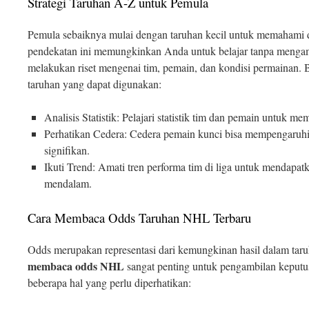
Strategi Taruhan A-Z untuk Pemula
Pemula sebaiknya mulai dengan taruhan kecil untuk memahami
pendekatan ini memungkinkan Anda untuk belajar tanpa mengamb
melakukan riset mengenai tim, pemain, dan kondisi permainan. B
taruhan yang dapat digunakan:
Analisis Statistik: Pelajari statistik tim dan pemain untuk m
Perhatikan Cedera: Cedera pemain kunci bisa mempengaruhi 
signifikan.
Ikuti Trend: Amati tren performa tim di liga untuk mendap
mendalam.
Cara Membaca Odds Taruhan NHL Terbaru
Odds merupakan representasi dari kemungkinan hasil dalam 
membaca odds NHL
sangat penting untuk pengambilan keputus
beberapa hal yang perlu diperhatikan: