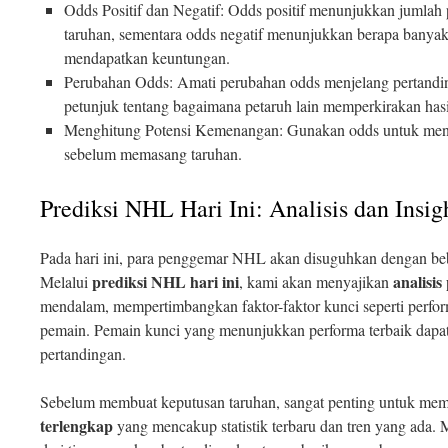
Odds Positif dan Negatif: Odds positif menunjukkan jumlah p
taruhan, sementara odds negatif menunjukkan berapa banyak
mendapatkan keuntungan.
Perubahan Odds: Amati perubahan odds menjelang pertandi
petunjuk tentang bagaimana petaruh lain memperkirakan hasi
Menghitung Potensi Kemenangan: Gunakan odds untuk men
sebelum memasang taruhan.
Prediksi NHL Hari Ini: Analisis dan Insig
Pada hari ini, para penggemar NHL akan disuguhkan dengan beb
prediksi NHL hari ini
analisi
Melalui
, kami akan menyajikan
mendalam, mempertimbangkan faktor-faktor kunci seperti perform
pemain. Pemain kunci yang menunjukkan performa terbaik dapat
pertandingan.
Sebelum membuat keputusan taruhan, sangat penting untuk m
terlengkap
yang mencakup statistik terbaru dan tren yang ada. M