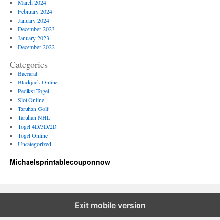
March 2024
February 2024
January 2024
December 2023
January 2023
December 2022
Categories
Baccarat
Blackjack Online
Pediksi Togel
Slot Online
Taruhan Golf
Taruhan NHL
Togel 4D/3D/2D
Togel Online
Uncategorized
Michaelsprintablecouponnow
Exit mobile version