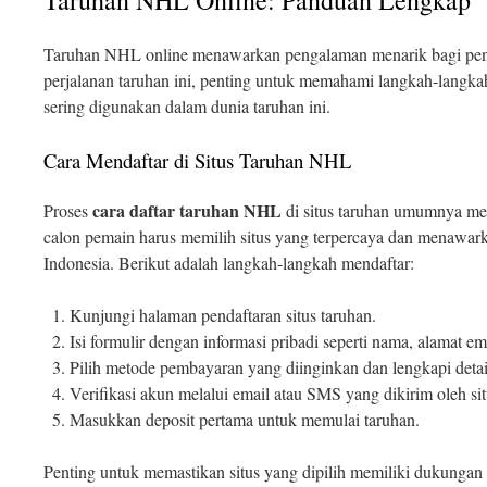
Taruhan NHL Online: Panduan Lengkap
Taruhan NHL online menawarkan pengalaman menarik bagi pen
perjalanan taruhan ini, penting untuk memahami langkah-langkah
sering digunakan dalam dunia taruhan ini.
Cara Mendaftar di Situs Taruhan NHL
cara daftar taruhan NHL
Proses
di situs taruhan umumnya mel
calon pemain harus memilih situs yang terpercaya dan menawa
Indonesia. Berikut adalah langkah-langkah mendaftar:
Kunjungi halaman pendaftaran situs taruhan.
Isi formulir dengan informasi pribadi seperti nama, alamat e
Pilih metode pembayaran yang diinginkan dan lengkapi detai
Verifikasi akun melalui email atau SMS yang dikirim oleh sit
Masukkan deposit pertama untuk memulai taruhan.
Penting untuk memastikan situs yang dipilih memiliki dukungan