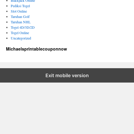
Blackjack Online
Pediksi Togel
Slot Online
Taruhan Golf
Taruhan NHL
Togel 4D/3D/2D
Togel Online
Uncategorized
Michaelsprintablecouponnow
Exit mobile version