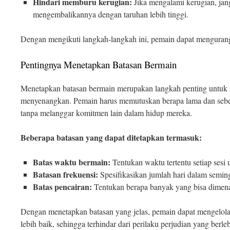
Hindari memburu kerugian:
Jika mengalami kerugian, jan
mengembalikannya dengan taruhan lebih tinggi.
Dengan mengikuti langkah-langkah ini, pemain dapat mengurangi
Pentingnya Menetapkan Batasan Bermain
Menetapkan batasan bermain merupakan langkah penting untuk 
menyenangkan. Pemain harus memutuskan berapa lama dan sebe
tanpa melanggar komitmen lain dalam hidup mereka.
Beberapa batasan yang dapat ditetapkan termasuk:
Batas waktu bermain:
Tentukan waktu tertentu setiap sesi 
Batasan frekuensi:
Spesifikasikan jumlah hari dalam semin
Batas pencairan:
Tentukan berapa banyak yang bisa dimena
Dengan menetapkan batasan yang jelas, pemain dapat mengelol
lebih baik, sehingga terhindar dari perilaku perjudian yang berle