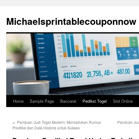
Michaelsprintablecouponnow
Home
Sample Page
Baccarat
Pediksi Togel
Slot Online
Skip
to
←
Panduan Judi Togel Modern: Memadukan Rumus
Panduan Jud
content
Prediksi dan Data Historis untuk Sukses