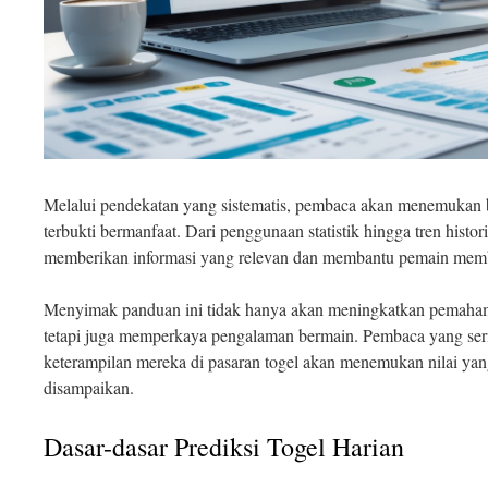
Melalui pendekatan yang sistematis, pembaca akan menemukan b
terbukti bermanfaat. Dari penggunaan statistik hingga tren histori
memberikan informasi yang relevan dan membantu pemain membu
Menyimak panduan ini tidak hanya akan meningkatkan pemaham
tetapi juga memperkaya pengalaman bermain. Pembaca yang ser
keterampilan mereka di pasaran togel akan menemukan nilai yang
disampaikan.
Dasar-dasar Prediksi Togel Harian