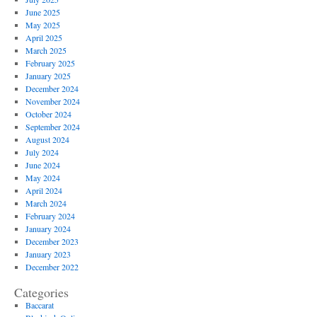
June 2025
May 2025
April 2025
March 2025
February 2025
January 2025
December 2024
November 2024
October 2024
September 2024
August 2024
July 2024
June 2024
May 2024
April 2024
March 2024
February 2024
January 2024
December 2023
January 2023
December 2022
Categories
Baccarat