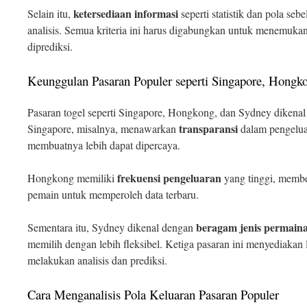
ketersediaan informasi
Selain itu,
seperti statistik dan pola s
analisis. Semua kriteria ini harus digabungkan untuk menemukan
diprediksi.
Keunggulan Pasaran Populer seperti Singapore, Hongk
Pasaran togel seperti Singapore, Hongkong, dan Sydney dikenal
transparansi
Singapore, misalnya, menawarkan
dalam pengelua
membuatnya lebih dapat dipercaya.
frekuensi pengeluaran
Hongkong memiliki
yang tinggi, membe
pemain untuk memperoleh data terbaru.
beragam jenis permain
Sementara itu, Sydney dikenal dengan
memilih dengan lebih fleksibel. Ketiga pasaran ini menyediakan
melakukan analisis dan prediksi.
Cara Menganalisis Pola Keluaran Pasaran Populer