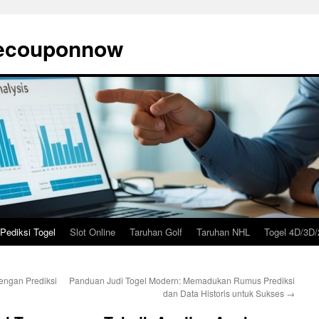
lecouponnow
Pediksi Togel
Slot Online
Taruhan Golf
Taruhan NHL
Togel 4D/3D
engan Prediksi
Panduan Judi Togel Modern: Memadukan Rumus Prediksi
dan Data Historis untuk Sukses
→