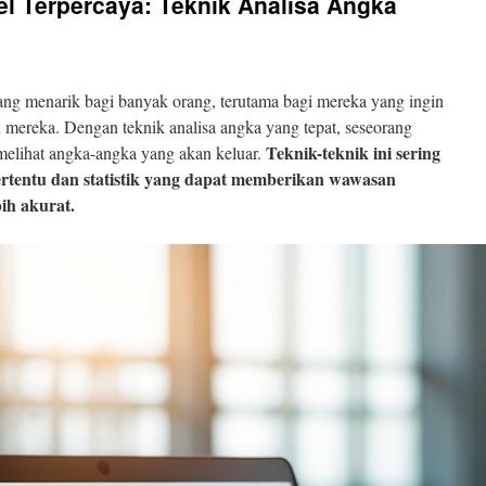
el Terpercaya: Teknik Analisa Angka
 yang menarik bagi banyak orang, terutama bagi mereka yang ingin
ereka. Dengan teknik analisa angka yang tepat, seseorang
Teknik-teknik ini sering
elihat angka-angka yang akan keluar.
tertentu dan statistik yang dapat memberikan wawasan
ih akurat.