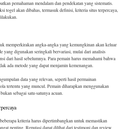
libatkan pemahaman mendalam dan pendekatan yang sistematis.
si togel akan dibahas, termasuk definisi, kriteria situs terpercaya,
dilakukan.
ntuk memperkirakan angka-angka yang kemungkinan akan keluar
 yang digunakan seringkali bervariasi, mulai dari analisis
rensi dari hasil sebelumnya. Para pemain harus memahami bahwa
tidak ada metode yang dapat menjamin kemenangan.
ngumpulan data yang relevan, seperti hasil permainan
pola tertentu yang muncul. Pemain diharapkan menggunakan
 bukan sebagai satu-satunya acuan.
rpercaya
, beberapa kriteria harus dipertimbangkan untuk memastikan
angat penting. Reputasi dapat dilihat dari testimoni dan review