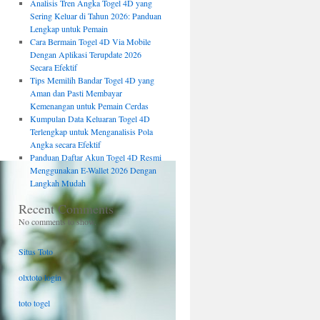
Analisis Tren Angka Togel 4D yang
Sering Keluar di Tahun 2026: Panduan
Lengkap untuk Pemain
Cara Bermain Togel 4D Via Mobile
Dengan Aplikasi Terupdate 2026
Secara Efektif
Tips Memilih Bandar Togel 4D yang
Aman dan Pasti Membayar
Kemenangan untuk Pemain Cerdas
Kumpulan Data Keluaran Togel 4D
Terlengkap untuk Menganalisis Pola
Angka secara Efektif
Panduan Daftar Akun Togel 4D Resmi
Menggunakan E-Wallet 2026 Dengan
Langkah Mudah
Recent Comments
No comments to show.
Situs Toto
olxtoto login
toto togel