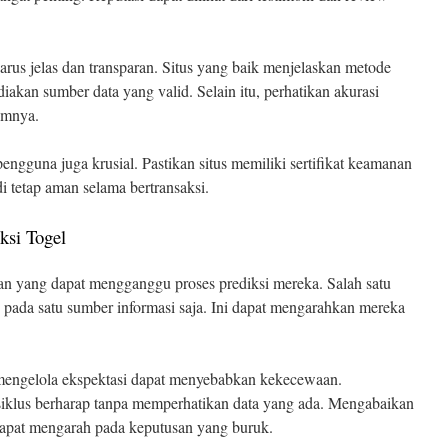
arus jelas dan transparan. Situs yang baik menjelaskan metode
akan sumber data yang valid. Selain itu, perhatikan akurasi
lumnya.
engguna juga krusial. Pastikan situs memiliki sertifikat keamanan
i tetap aman selama bertransaksi.
si Togel
n yang dapat mengganggu proses prediksi mereka. Salah satu
pada satu sumber informasi saja. Ini dapat mengarahkan mereka
mengelola ekspektasi dapat menyebabkan kekecewaan.
siklus berharap tanpa memperhatikan data yang ada. Mengabaikan
a dapat mengarah pada keputusan yang buruk.