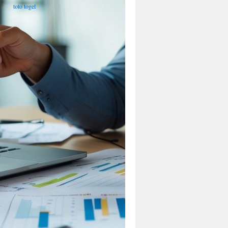
toto togel