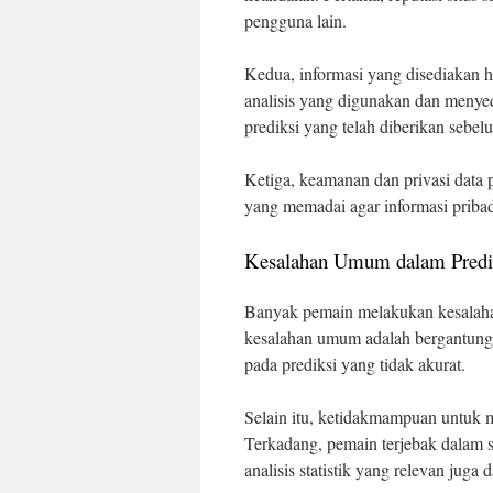
pengguna lain.
Kedua, informasi yang disediakan h
analisis yang digunakan dan menyedi
prediksi yang telah diberikan sebe
Ketiga, keamanan dan privasi data p
yang memadai agar informasi pribad
Kesalahan Umum dalam Predik
Banyak pemain melakukan kesalaha
kesalahan umum adalah bergantung 
pada prediksi yang tidak akurat.
Selain itu, ketidakmampuan untuk 
Terkadang, pemain terjebak dalam 
analisis statistik yang relevan jug