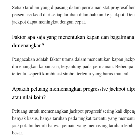
Setiap taruhan yang dipasang dalam permainan slot progresif ber
persentase kecil dari setiap taruhan ditambahkan ke jackpot. De
jackpot dapat meningkat dengan cepat.
Faktor apa saja yang menentukan kapan dan bagaimana p
dimenangkan?
Pengacakan adalah faktor utama dalam menentukan kapan jackp
dimenangkan kapan saja, tergantung pada permainan. Beberapa 
tertentu, seperti kombinasi simbol tertentu yang harus muncul.
Apakah peluang memenangkan progressive jackpot dipe
atau nilai koin?
Peluang untuk memenangkan jackpot progresif sering kali dipen
banyak kasus, hanya taruhan pada tingkat tertentu yang memen
jackpot. Ini berarti bahwa pemain yang memasang taruhan lebih 
besar.