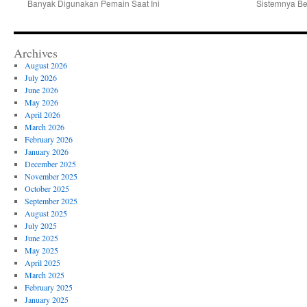
Banyak Digunakan Pemain Saat Ini
Sistemnya B
Archives
August 2026
July 2026
June 2026
May 2026
April 2026
March 2026
February 2026
January 2026
December 2025
November 2025
October 2025
September 2025
August 2025
July 2025
June 2025
May 2025
April 2025
March 2025
February 2025
January 2025