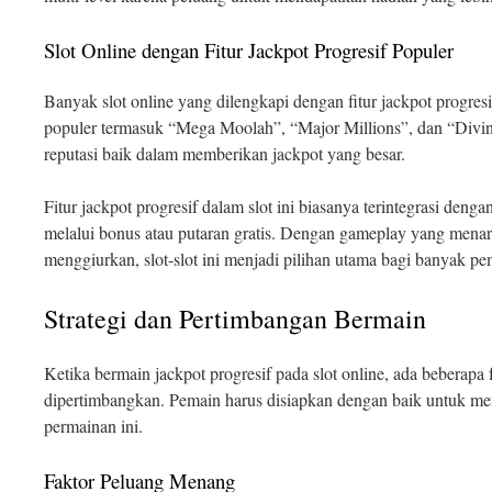
Slot Online dengan Fitur Jackpot Progresif Populer
Banyak slot online yang dilengkapi dengan fitur jackpot progres
populer termasuk “Mega Moolah”, “Major Millions”, dan “Divin
reputasi baik dalam memberikan jackpot yang besar.
Fitur jackpot progresif dalam slot ini biasanya terintegrasi deng
melalui bonus atau putaran gratis. Dengan gameplay yang menar
menggiurkan, slot-slot ini menjadi pilihan utama bagi banyak pe
Strategi dan Pertimbangan Bermain
Ketika bermain jackpot progresif pada slot online, ada beberapa 
dipertimbangkan. Pemain harus disiapkan dengan baik untuk m
permainan ini.
Faktor Peluang Menang