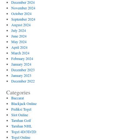
December 2024
November 2024
October 2024
September 2024
August 2024
July 2024
June 2024
May 2024
April 2024
March 2024
February 2024
January 2024
December 2023
January 2023
December 2022
Categories
Baccarat
Blackjack Online
Pediksi Togel
Slot Online
Taruhan Golf
Taruhan NHL
Togel 4D/3D/2D
Togel Online