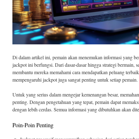
Di dalam artikel ini, pemain akan menemukan informasi yang be
jackpot ini berfungsi. Dari dasar-dasar hingga strategi bermain, 
membantu mereka memahami cara mendapatkan peluang terbaik. 
mempengaruhi jackpot juga sangat penting untuk setiap pemain.
Untuk yang serius dalam mengejar kemenangan besar, memahami c
penting. Dengan pengetahuan yang tepat, pemain dapat memak
dengan lebih cerdas. Semua informasi yang dibutuhkan akan dite
Poin-Poin Penting