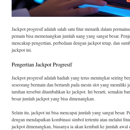
Jackpot progresif adalah salah satu fitur menarik dalam permaina
pemain bisa memenangkan jumlah uang yang sangat besar. Penjel
mencakup pengertian, perbedaan dengan jackpot tetap, dan sum
jackpot ini.
Pengertian Jackpot Progresif
Jackpot progresif adalah hadiah yang terus meningkat seiring ber
seseorang bermain dan bertaruh pada mesin slot yang memiliki jac
taruhan tersebut ditambahkan ke jackpot. Ini berarti, semakin 
besar jumlah jackpot yang bisa dimenangkan.
Selain itu, jackpot ini bisa mencapai jumlah yang sangat besar
dengan mendapatkan kombinasi simbol tertentu atau melalui fit
jackpot dimenangkan, biasanya ia akan kembali ke jumlah awal 