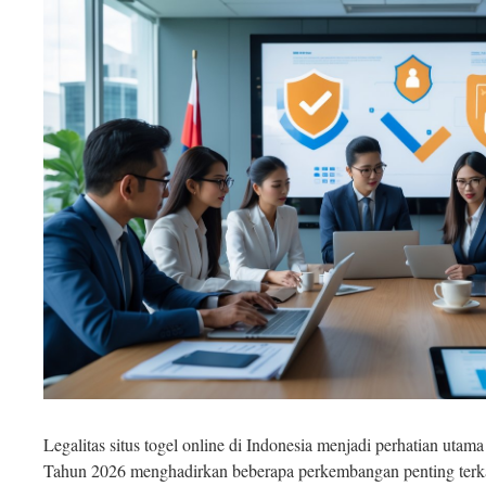
Legalitas situs togel online di Indonesia menjadi perhatian utam
Tahun 2026 menghadirkan beberapa perkembangan penting terkai