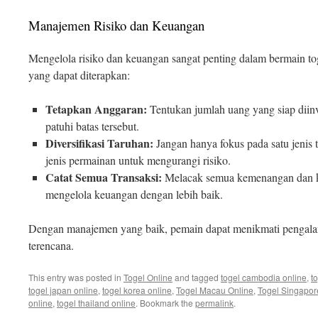
Manajemen Risiko dan Keuangan
Mengelola risiko dan keuangan sangat penting dalam bermain toge
yang dapat diterapkan:
Tetapkan Anggaran:
Tentukan jumlah uang yang siap diin
patuhi batas tersebut.
Diversifikasi Taruhan:
Jangan hanya fokus pada satu jenis 
jenis permainan untuk mengurangi risiko.
Catat Semua Transaksi:
Melacak semua kemenangan dan k
mengelola keuangan dengan lebih baik.
Dengan manajemen yang baik, pemain dapat menikmati pengala
terencana.
This entry was posted in
Togel Online
and tagged
togel cambodia online
,
t
togel japan online
,
togel korea online
,
Togel Macau Online
,
Togel Singapor
online
,
togel thailand online
. Bookmark the
permalink
.