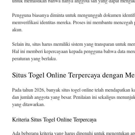
untuk memastikan bahwa hanya anggota sah yang dapat mengak
Pengguna biasanya diminta untuk mengunggah dokumen identifik
memverifikasi identitas mereka. Proses ini membantu mencegah 
akun.
Selain itu, situs harus memiliki sistem yang transparan untuk men
Hal ini memberi kepercayaan kepada pengguna bahwa data merek
peraturan yang berlaku.
Situs Togel Online Terpercaya dengan M
Pada tahun 2026, banyak situs togel online telah mendapatkan k
dan jumlah anggota yang besar. Penilaian ini sekaligus menunj
yang ditawarkan.
Kriteria Situs Togel Online Terpercaya
Ada beberapa kriteria yang harus dipenuhi untuk menentukan apa