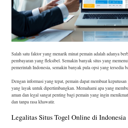
Salah satu faktor yang menarik minat pemain adalah adanya ber
pembayaran yang fleksibel. Semakin banyak situs yang memenuh
pemerintah Indonesia, semakin banyak pula opsi yang tersedia b
Dengan informasi yang tepat, pemain dapat membuat keputusan y
yang layak untuk dipertimbangkan. Memahami apa yang membuat 
aman dan legal sangat penting bagi pemain yang ingin menikmat
dan tanpa rasa khawatir.
Legalitas Situs Togel Online di Indonesia