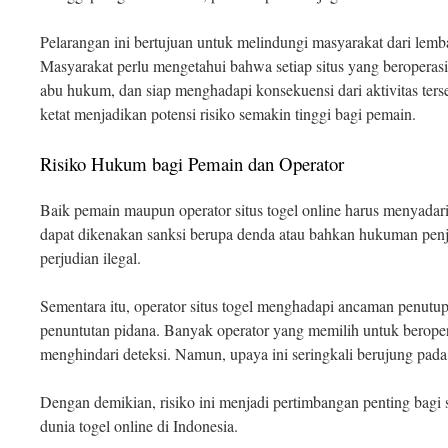
Pelarangan ini bertujuan untuk melindungi masyarakat dari lemba
Masyarakat perlu mengetahui bahwa setiap situs yang beroperasi
abu hukum, dan siap menghadapi konsekuensi dari aktivitas ters
ketat menjadikan potensi risiko semakin tinggi bagi pemain.
Risiko Hukum bagi Pemain dan Operator
Baik pemain maupun operator situs togel online harus menyadar
dapat dikenakan sanksi berupa denda atau bahkan hukuman penjar
perjudian ilegal.
Sementara itu, operator situs togel menghadapi ancaman penutup
penuntutan pidana. Banyak operator yang memilih untuk berope
menghindari deteksi. Namun, upaya ini seringkali berujung pad
Dengan demikian, risiko ini menjadi pertimbangan penting bagi 
dunia togel online di Indonesia.