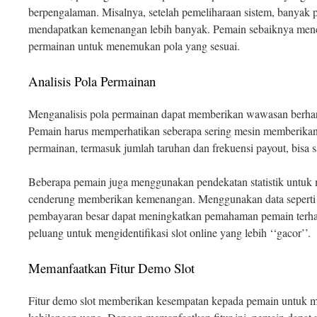
berpengalaman. Misalnya, setelah pemeliharaan sistem, banya
mendapatkan kemenangan lebih banyak. Pemain sebaiknya mencat
permainan untuk menemukan pola yang sesuai.
Analisis Pola Permainan
Menganalisis pola permainan dapat memberikan wawasan berharg
Pemain harus memperhatikan seberapa sering mesin memberikan
permainan, termasuk jumlah taruhan dan frekuensi payout, bisa
Beberapa pemain juga menggunakan pendekatan statistik untuk
cenderung memberikan kemenangan. Menggunakan data seperti j
pembayaran besar dapat meningkatkan pemahaman pemain terha
peluang untuk mengidentifikasi slot online yang lebih ‘‘gacor’’.
Memanfaatkan Fitur Demo Slot
Fitur demo slot memberikan kesempatan kepada pemain untuk m