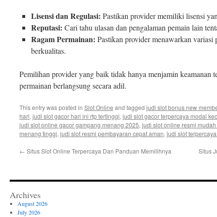
Lisensi dan Regulasi:
Pastikan provider memiliki lisensi ya
Reputasi:
Cari tahu ulasan dan pengalaman pemain lain tenta
Ragam Permainan:
Pastikan provider menawarkan variasi
berkualitas.
Pemilihan provider yang baik tidak hanya menjamin keamanan t
permainan berlangsung secara adil.
This entry was posted in
Slot Online
and tagged
judi slot bonus new membe
hari
,
judi slot gacor hari ini rtp tertinggi
,
judi slot gacor terpercaya modal kec
judi slot online gacor gampang menang 2025
,
judi slot online resmi muda
menang tinggi
,
judi slot resmi pembayaran cepat aman
,
judi slot terpercaya
←
Situs Slot Online Terpercaya Dan Panduan Memilihnya
Situs 
Archives
August 2026
July 2026