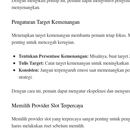
Dengan mengikuti prinsip ini, pemain dapat mengontrol pengelu
menyenangkan.
Pengaturan Target Kemenangan
Menetapkan target kemenangan membantu pemain tetap fokus. M
penting untuk mencegah kerugian.
Tentukan Persentase Kemenangan:
Misalnya, buat target
Tulis Target:
Catat target kemenangan untuk meningkatkan
Konsisten:
Jangan terpengaruh emosi saat memenangkan per
strategi.
Dengan cara ini, pemain dapat mengatur ekspektasi dan mengura
Memilih Provider Slot Terpercaya
Memilih provider slot yang terpercaya sangat penting untuk p
harus melakukan riset sebelum memilih.