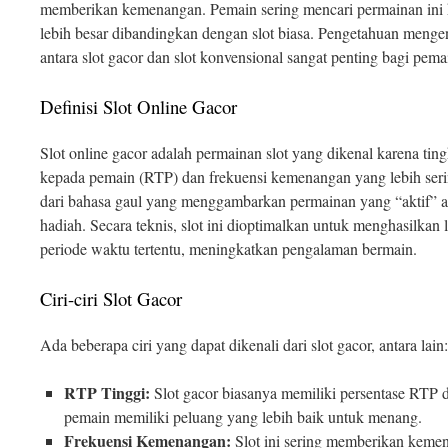
memberikan kemenangan. Pemain sering mencari permainan ini
lebih besar dibandingkan dengan slot biasa. Pengetahuan mengen
antara slot gacor dan slot konvensional sangat penting bagi pema
Definisi Slot Online Gacor
Slot online gacor adalah permainan slot yang dikenal karena tin
kepada pemain (RTP) dan frekuensi kemenangan yang lebih sering
dari bahasa gaul yang menggambarkan permainan yang “aktif” 
hadiah. Secara teknis, slot ini dioptimalkan untuk menghasilka
periode waktu tertentu, meningkatkan pengalaman bermain.
Ciri-ciri Slot Gacor
Ada beberapa ciri yang dapat dikenali dari slot gacor, antara lain:
RTP Tinggi:
Slot gacor biasanya memiliki persentase RTP 
pemain memiliki peluang yang lebih baik untuk menang.
Frekuensi Kemenangan:
Slot ini sering memberikan kemen