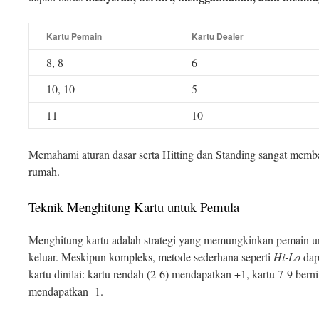
Kartu Pemain
Kartu Dealer
8, 8
6
10, 10
5
11
10
Memahami aturan dasar serta Hitting dan Standing sangat mem
rumah.
Teknik Menghitung Kartu untuk Pemula
Menghitung kartu adalah strategi yang memungkinkan pemain un
keluar. Meskipun kompleks, metode sederhana seperti
Hi-Lo
dap
kartu dinilai: kartu rendah (2-6) mendapatkan +1, kartu 7-9 berni
mendapatkan -1.