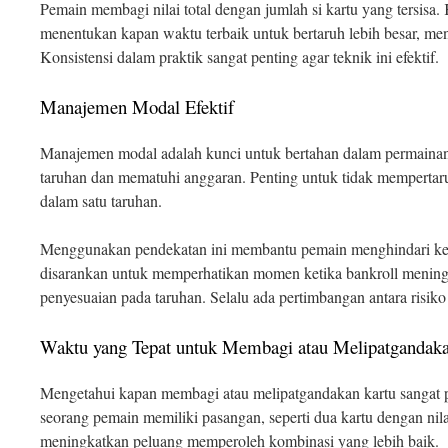
Pemain membagi nilai total dengan jumlah si kartu yang tersis
menentukan kapan waktu terbaik untuk bertaruh lebih besar, m
Konsistensi dalam praktik sangat penting agar teknik ini efektif.
Manajemen Modal Efektif
Manajemen modal adalah kunci untuk bertahan dalam permainan
taruhan dan mematuhi anggaran. Penting untuk tidak mempertaruh
dalam satu taruhan.
Menggunakan pendekatan ini membantu pemain menghindari ker
disarankan untuk memperhatikan momen ketika bankroll menin
penyesuaian pada taruhan. Selalu ada pertimbangan antara risik
Waktu yang Tepat untuk Membagi atau Melipatgandak
Mengetahui kapan membagi atau melipatgandakan kartu sangat p
seorang pemain memiliki pasangan, seperti dua kartu dengan nila
meningkatkan peluang memperoleh kombinasi yang lebih baik.