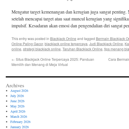
Mengatur target kemenangan dan kerugian juga sangat penting.
setelah mencapai target atau saat muncul kerugian yang signif
impulsif. Kesadaran akan emosi dan pengendalian diri sangat pe
This entry was posted in
Blackjack Online
and tagged
Bermain Blackjack O
Online Paling Gacor
,
blackjack online terpercaya
,
Judi Blackjack Online
,
Ka
online
,
strategi blackjack online
,
Taruhan Blackjack Online
,
tips menang bla
←
Situs Blackjack Online Terpercaya 2025: Panduan
Cara Bermain
Memilih dan Menang di Meja Virtual
Archives
August 2026
July 2026
June 2026
May 2026
April 2026
March 2026
February 2026
January 2026