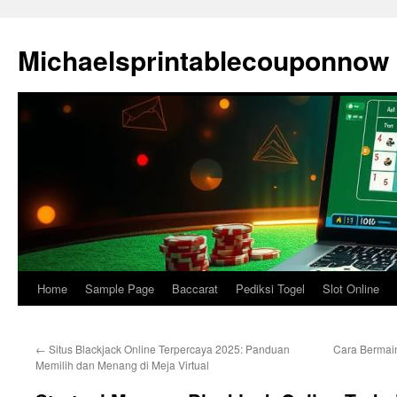
Michaelsprintablecouponnow
Home
Sample Page
Baccarat
Pediksi Togel
Slot Online
Skip
to
←
Situs Blackjack Online Terpercaya 2025: Panduan
Cara Bermain
content
Memilih dan Menang di Meja Virtual