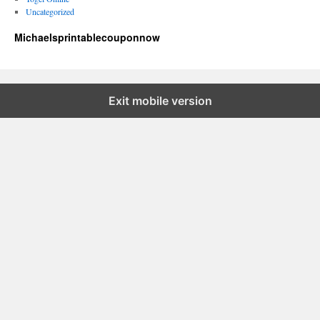
Uncategorized
Michaelsprintablecouponnow
Exit mobile version