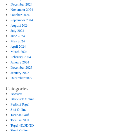
December 2024
November 2024
October 2024
September 2024
August 2024
July 2024
June 2024
May 2024
April 2024
March 2024
February 2024
January 2024
December 2023
January 2023
December 2022
Categories
Baccarat
Blackjack Online
Pediksi Togel
Slot Online
Taruhan Golf
Taruhan NHL
Togel 4D/3D/2D
Togel Online