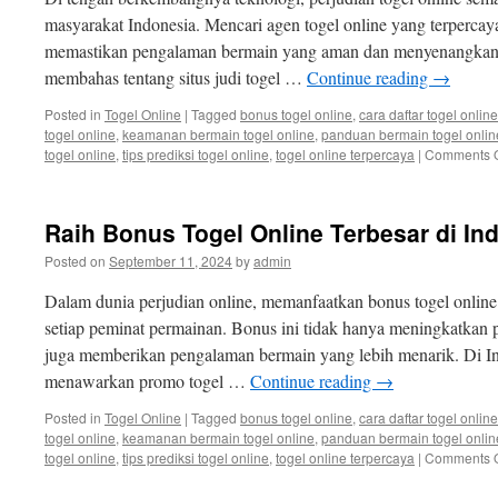
masyarakat Indonesia. Mencari agen togel online yang terpercay
memastikan pengalaman bermain yang aman dan menyenangkan. 
membahas tentang situs judi togel …
Continue reading
→
Posted in
Togel Online
|
Tagged
bonus togel online
,
cara daftar togel online
togel online
,
keamanan bermain togel online
,
panduan bermain togel onlin
togel online
,
tips prediksi togel online
,
togel online terpercaya
|
Comments O
Raih Bonus Togel Online Terbesar di In
Posted on
September 11, 2024
by
admin
Dalam dunia perjudian online, memanfaatkan bonus togel onlin
setiap peminat permainan. Bonus ini tidak hanya meningkatkan 
juga memberikan pengalaman bermain yang lebih menarik. Di In
menawarkan promo togel …
Continue reading
→
Posted in
Togel Online
|
Tagged
bonus togel online
,
cara daftar togel online
togel online
,
keamanan bermain togel online
,
panduan bermain togel onlin
togel online
,
tips prediksi togel online
,
togel online terpercaya
|
Comments O