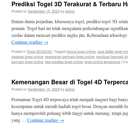
Prediksi Togel 3D Terakurat & Terbaru Ha
Posted on
September 15, 2024
by
admin
Dalam dunia perjudian, khususnya togel, prediksi togel 3D sela
pemain. Togel hari ini telah mengalami perkembangan signifika
cerdas dalam mencari prediksi angka jitu. Keberadaan teknolog
Continue reading
→
Posted in
Togel 4D/3D/2D
|
Tagged
bonus togel online
,
cara daftar togel on
pasaran togel online
,
keamanan bermain togel online
,
panduan bermain to
bermain togel online
,
tips prediksi togel online
,
togel online terpercaya
|
Co
Kemenangan Besar di Togel 4D Terperc
Posted on
September 14, 2024
by
admin
Permainan Togel 4D terpercaya telah menjadi magnet bagi banya
kesempatan untuk meraih hadiah togel besar. Dengan memilih ban
hanya memperoleh peluang lebih tinggi untuk menang, tetapi jug
yang …
Continue reading
→