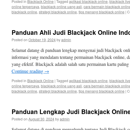
Posted in
Blackjack Online
|
Tagged
aplikasi blackjack online
,
blackjack liv
online terpercaya
,
blackjack online uang asli
,
cara bermain blackjack onlin
blackjack online
,
strategi blackjack online
,
tips menang blackjack online
|
C
Panduan Ahli Judi Blackjack Online Ind
Posted on
October 19, 2024
by
admin
Selamat datang di panduan lengkap mengenai judi blackjack on
informasi yang mendalam tentang permainan blackjack online, dar
yang efektif. Blackjack adalah salah satu permainan kartu palin
Continue reading
→
Posted in
Blackjack Online
|
Tagged
aplikasi blackjack online
,
blackjack liv
online terpercaya
,
blackjack online uang asli
,
cara bermain blackjack onlin
blackjack online
,
strategi blackjack online
,
tips menang blackjack online
|
C
Panduan Lengkap Judi Blackjack Online
Posted on
August 30, 2024
by
admin
Selamat datang di panduan menyeluruh tentang Judi Blackjack o