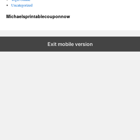
Uncategorized
Michaelsprintablecouponnow
Exit mobile version