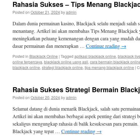
Rahasia Sukses – Tips Menang Blackjac
Posted on
October 21, 2024
by
admin
Dalam dunia permainan kasino, Blackjack selalu menjadi salah 
menantang. Artikel ini akan membahas Tips Menang Blackjack
meningkatkan peluang kemenangan dengan cara yang mudah dan
dasar permainan dan menerapkan …
Continue reading
→
Posted in
Blackjack Online
|
Tagged
aplikasi blackjack online
,
blackjack liv
online terpercaya
,
blackjack online uang asli
,
cara bermain blackjack onlin
blackjack online
,
strategi blackjack online
,
tips menang blackjack online
|
C
Rahasia Sukses Strategi Bermain Black
Posted on
October 20, 2024
by
admin
Selamat datang di dunia menarik Blackjack, salah satu permaina
Artikel ini akan membahas berbagai aspek penting dari strategi b
sekaligus mengungkap rahasia di balik kesuksesan para pemain
Blackjack yang tepat …
Continue reading
→