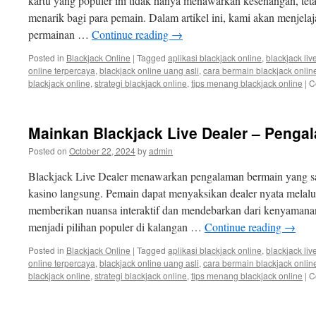
kartu yang populer ini tidak hanya menawarkan kesenangan, te
menarik bagi para pemain. Dalam artikel ini, kami akan menjelaj
permainan …
Continue reading
→
Posted in
Blackjack Online
|
Tagged
aplikasi blackjack online
,
blackjack liv
online terpercaya
,
blackjack online uang asli
,
cara bermain blackjack onlin
blackjack online
,
strategi blackjack online
,
tips menang blackjack online
|
C
Mainkan Blackjack Live Dealer – Penga
Posted on
October 22, 2024
by
admin
Blackjack Live Dealer menawarkan pengalaman bermain yang san
kasino langsung. Pemain dapat menyaksikan dealer nyata melalu
memberikan nuansa interaktif dan mendebarkan dari kenyamanan
menjadi pilihan populer di kalangan …
Continue reading
→
Posted in
Blackjack Online
|
Tagged
aplikasi blackjack online
,
blackjack liv
online terpercaya
,
blackjack online uang asli
,
cara bermain blackjack onlin
blackjack online
,
strategi blackjack online
,
tips menang blackjack online
|
C