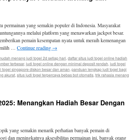
atu permainan yang semakin populer di Indonesia. Masyarakat
runtungannya melalui platform yang menawarkan jackpot besar.
memberikan pemain kesempatan nyata untuk meraih kemenangan
memilih …
Continue reading
→
mudah menang judi togel 2d setiap hari
,
daftar situs judi togel online hadiah
ember terbesar
,
judi togel online dengan minimal deposit rendah
,
judi togel
di togel singapore diskon besar dan aman
,
panduan lengkap judi togel bagi
ng akurat
,
situs judi togel terpercaya bebas bot otomatis
,
trik rahasia menang
n
ogel
nline
ackpot
 2025: Menangkan Hadiah Besar Dengan
erpercaya:
anduan
enang
an
trategi
topik yang semakin menarik perhatian banyak pemain di
erbaik
gi dan meningkatnya aksesibilitas permainan ini, banyak orang