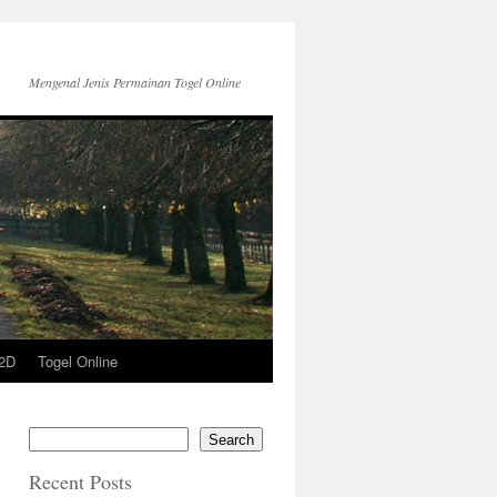
Mengenal Jenis Permainan Togel Online
/2D
Togel Online
Search
Recent Posts