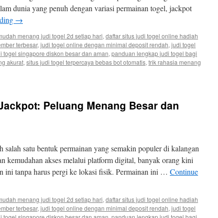
alam dunia yang penuh dengan variasi permainan togel, jackpot
ading
→
mudah menang judi togel 2d setiap hari
,
daftar situs judi togel online hadiah
ember terbesar
,
judi togel online dengan minimal deposit rendah
,
judi togel
di togel singapore diskon besar dan aman
,
panduan lengkap judi togel bagi
ng akurat
,
situs judi togel terpercaya bebas bot otomatis
,
trik rahasia menang
n
ogel
nline
ackpot
 Jackpot: Peluang Menang Besar dan
acor:
trategi
enang
aksimal
h salah satu bentuk permainan yang semakin populer di kalangan
ermainan
avorit
n kemudahan akses melalui platform digital, banyak orang kini
n ini tanpa harus pergi ke lokasi fisik. Permainan ini …
Continue
mudah menang judi togel 2d setiap hari
,
daftar situs judi togel online hadiah
ember terbesar
,
judi togel online dengan minimal deposit rendah
,
judi togel
di togel singapore diskon besar dan aman
,
panduan lengkap judi togel bagi