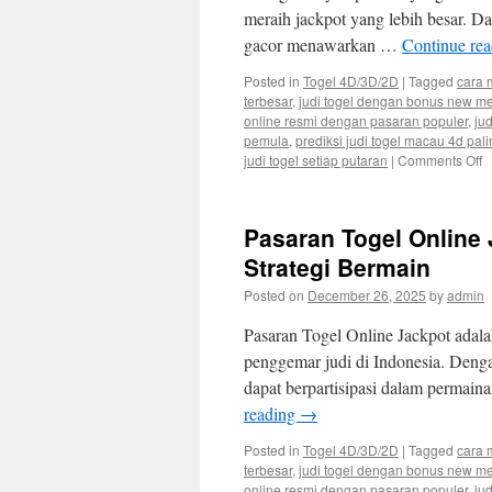
meraih jackpot yang lebih besar. D
gacor menawarkan …
Continue re
Posted in
Togel 4D/3D/2D
|
Tagged
cara 
terbesar
,
judi togel dengan bonus new m
online resmi dengan pasaran populer
,
ju
pemula
,
prediksi judi togel macau 4d pali
o
judi togel setiap putaran
|
Comments Off
T
O
J
Pasaran Togel Online
G
S
Strategi Bermain
M
Posted on
December 26, 2025
by
admin
M
di
Pasaran Togel Online Jackpot adala
P
F
penggemar judi di Indonesia. Denga
dapat berpartisipasi dalam permaina
reading
→
Posted in
Togel 4D/3D/2D
|
Tagged
cara 
terbesar
,
judi togel dengan bonus new m
online resmi dengan pasaran populer
,
ju