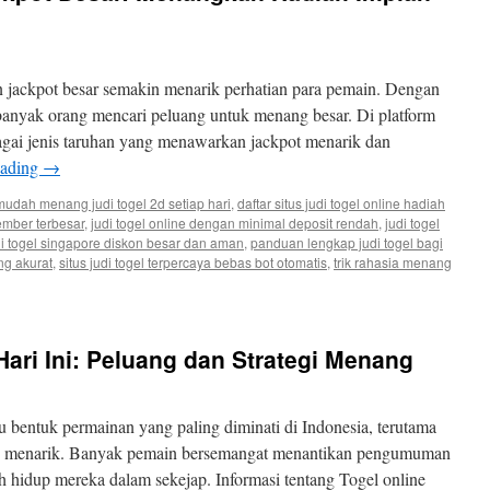
trategi
emenangkan
erjudian
engan
n jackpot besar semakin menarik perhatian para pemain. Dengan
ijak
banyak orang mencari peluang untuk menang besar. Di platform
gai jenis taruhan yang menawarkan jackpot menarik dan
eading
→
mudah menang judi togel 2d setiap hari
,
daftar situs judi togel online hadiah
ember terbesar
,
judi togel online dengan minimal deposit rendah
,
judi togel
di togel singapore diskon besar dan aman
,
panduan lengkap judi togel bagi
ng akurat
,
situs judi togel terpercaya bebas bot otomatis
,
trik rahasia menang
n
gen
ogel
nline
Hari Ini: Peluang dan Strategi Menang
ackpot
esar:
enangkan
adiah
tu bentuk permainan yang paling diminati di Indonesia, terutama
mpian
ng menarik. Banyak pemain bersemangat menantikan pengumuman
nda
ah hidup mereka dalam sekejap. Informasi tentang Togel online