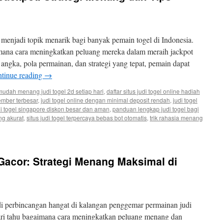
o.1:
unci
enang
esar
h menjadi topik menarik bagi banyak pemain togel di Indonesia.
an
trategi
mana cara meningkatkan peluang mereka dalam meraih jackpot
erpercaya
angka, pola permainan, dan strategi yang tepat, pemain dapat
tinue reading
→
mudah menang judi togel 2d setiap hari
,
daftar situs judi togel online hadiah
ember terbesar
,
judi togel online dengan minimal deposit rendah
,
judi togel
di togel singapore diskon besar dan aman
,
panduan lengkap judi togel bagi
ng akurat
,
situs judi togel terpercaya bebas bot otomatis
,
trik rahasia menang
n
rediksi
ogel
nline
Gacor: Strategi Menang Maksimal di
ackpot:
trategi
enang
an
ips
i perbincangan hangat di kalangan penggemar permainan judi
erpercaya
ri tahu bagaimana cara meningkatkan peluang menang dan