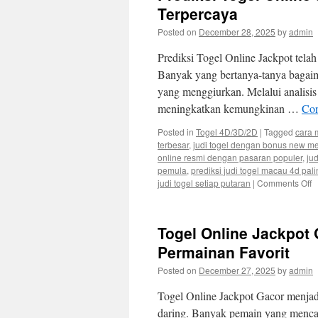
N
Terpercaya
K
Posted on
December 28, 2025
by
admin
M
B
Prediksi Togel Online Jackpot tela
d
S
Banyak yang bertanya-tanya bagai
T
yang menggiurkan. Melalui analisis 
meningkatkan kemungkinan …
Con
Posted in
Togel 4D/3D/2D
|
Tagged
cara 
terbesar
,
judi togel dengan bonus new m
online resmi dengan pasaran populer
,
ju
pemula
,
prediksi judi togel macau 4d pali
o
judi togel setiap putaran
|
Comments Off
P
T
O
Togel Online Jackpot 
J
S
Permainan Favorit
M
Posted on
December 27, 2025
by
admin
d
T
Togel Online Jackpot Gacor menjad
T
daring. Banyak pemain yang menca