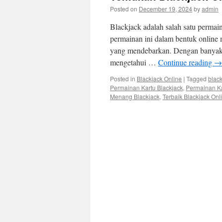
Posted on
December 19, 2024
by
admin
Blackjack adalah salah satu permain
permainan ini dalam bentuk online
yang mendebarkan. Dengan banyakny
mengetahui …
Continue reading
→
Posted in
Blackjack Online
|
Tagged
black
Permainan Kartu Blackjack
,
Permainan Ka
Menang Blackjack
,
Terbaik Blackjack Onl