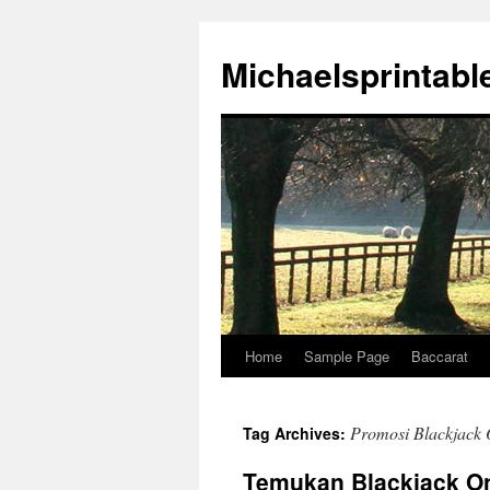
Michaelsprintab
Home
Sample Page
Baccarat
Skip
to
Promosi Blackjack 
Tag Archives:
content
Temukan Blackjack Onl