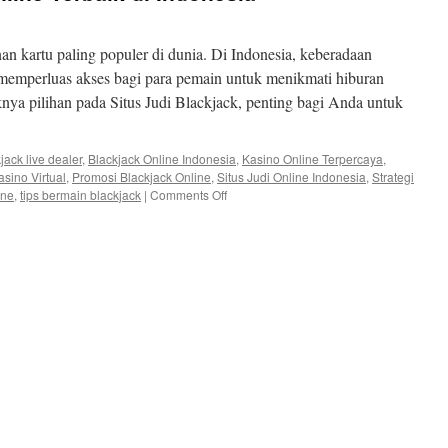
an kartu paling populer di dunia. Di Indonesia, keberadaan
 memperluas akses bagi para pemain untuk menikmati hiburan
a pilihan pada Situs Judi Blackjack, penting bagi Anda untuk
jack live dealer
,
Blackjack Online Indonesia
,
Kasino Online Terpercaya
,
sino Virtual
,
Promosi Blackjack Online
,
Situs Judi Online Indonesia
,
Strategi
on
ine
,
tips bermain blackjack
|
Comments Off
Temukan
Blackjack
Online
Terbaik
di
Indonesia