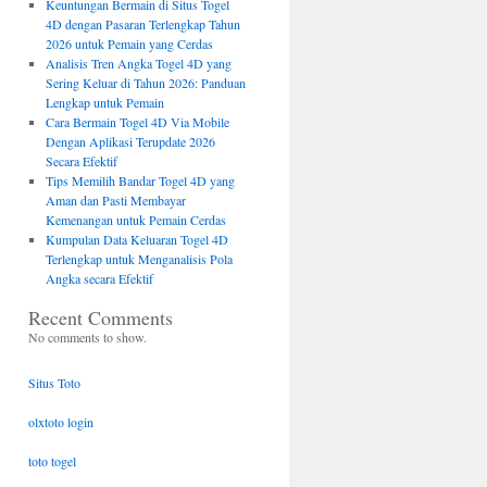
Keuntungan Bermain di Situs Togel
4D dengan Pasaran Terlengkap Tahun
2026 untuk Pemain yang Cerdas
Analisis Tren Angka Togel 4D yang
Sering Keluar di Tahun 2026: Panduan
Lengkap untuk Pemain
Cara Bermain Togel 4D Via Mobile
Dengan Aplikasi Terupdate 2026
Secara Efektif
Tips Memilih Bandar Togel 4D yang
Aman dan Pasti Membayar
Kemenangan untuk Pemain Cerdas
Kumpulan Data Keluaran Togel 4D
Terlengkap untuk Menganalisis Pola
Angka secara Efektif
Recent Comments
No comments to show.
Situs Toto
olxtoto login
toto togel