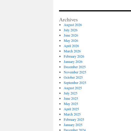
Archives
August 2026
July 2026
June 2026
May 2026
April 2026
March 2026
February 2026
January 2026
December 2025
November 2025
October 2025
September 2025
August 2025
July 2025
June 2025
May 2025
April 2025
March 2025
February 2025
January 2025
December 2024