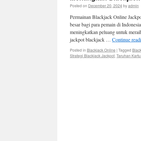
Posted on
December 20, 2024
by
admin
Permainan Blackjack Online Jack
besar bagi para pemain di Indonesi
meningkatkan peluang untuk meraih 
jackpot blackjack …
Continue read
Posted in
Blackjack Online
|
Tagged
Blac
Strategi Blackjack Jackpot
,
Taruhan Kartu