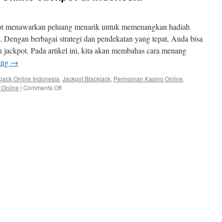
pot menawarkan peluang menarik untuk memenangkan hadiah
a. Dengan berbagai strategi dan pendekatan yang tepat, Anda bisa
jackpot. Pada artikel ini, kita akan membahas cara menang
ing
→
kjack Online Indonesia
,
Jackpot Blackjack
,
Permainan Kasino Online
,
on
 Online
|
Comments Off
Menangkan
Blackjack
Online
Jackpot
di
Indonesia