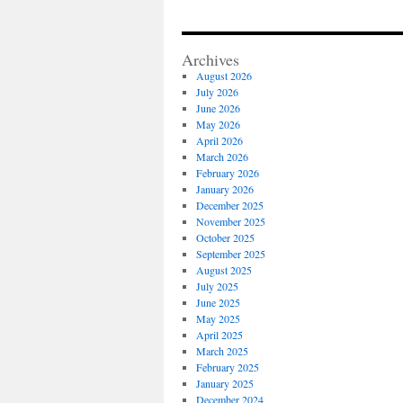
Archives
August 2026
July 2026
June 2026
May 2026
April 2026
March 2026
February 2026
January 2026
December 2025
November 2025
October 2025
September 2025
August 2025
July 2025
June 2025
May 2025
April 2025
March 2025
February 2025
January 2025
December 2024