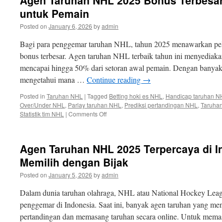
Agen Taruhan NHL 2025 Bonus Terbesa
Taruhan
NHL
untuk Pemain
2025
Posted on
January 6, 2026
by
admin
Online
dengan
Bagi para penggemar taruhan NHL, tahun 2025 menawarkan pe
Mudah
dan
bonus terbesar. Agen taruhan NHL terbaik tahun ini menyediaka
Aman
mencapai hingga 50% dari setoran awal pemain. Dengan banyakn
mengetahui mana …
Continue reading
→
Posted in
Taruhan NHL
|
Tagged
Betting hoki es NHL
,
Handicap taruhan N
Over/Under NHL
,
Parlay taruhan NHL
,
Prediksi pertandingan NHL
,
Taruhan
on
Statistik tim NHL
|
Comments Off
Agen
Taruhan
NHL
Agen Taruhan NHL 2025 Terpercaya di 
2025
Bonus
Memilih dengan Bijak
Terbesar:
Posted on
January 5, 2026
by
admin
Panduan
Lengkap
Dalam dunia taruhan olahraga, NHL atau National Hockey Leag
untuk
Pemain
penggemar di Indonesia. Saat ini, banyak agen taruhan yang m
pertandingan dan memasang taruhan secara online. Untuk mema