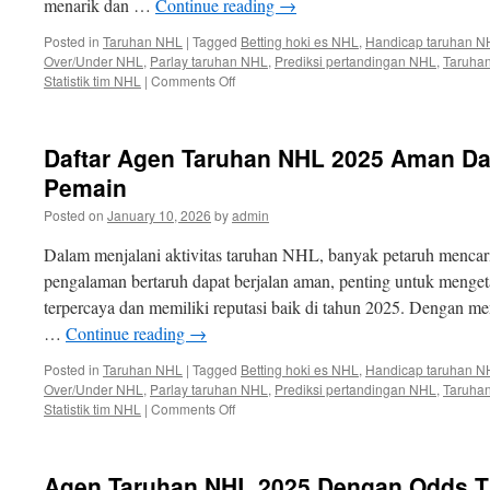
menarik dan …
Continue reading
→
Posted in
Taruhan NHL
|
Tagged
Betting hoki es NHL
,
Handicap taruhan N
Over/Under NHL
,
Parlay taruhan NHL
,
Prediksi pertandingan NHL
,
Taruhan
on
Statistik tim NHL
|
Comments Off
Situs
Agen
Taruhan
Daftar Agen Taruhan NHL 2025 Aman Da
NHL
2025
Pemain
Resmi:
Posted on
January 10, 2026
by
admin
Panduan
Terpercaya
Dalam menjalani aktivitas taruhan NHL, banyak petaruh mencar
untuk
Taruhan
pengalaman bertaruh dapat berjalan aman, penting untuk menget
Olahraga
terpercaya dan memiliki reputasi baik di tahun 2025. Dengan 
…
Continue reading
→
Posted in
Taruhan NHL
|
Tagged
Betting hoki es NHL
,
Handicap taruhan N
Over/Under NHL
,
Parlay taruhan NHL
,
Prediksi pertandingan NHL
,
Taruhan
on
Statistik tim NHL
|
Comments Off
Daftar
Agen
Taruhan
Agen Taruhan NHL 2025 Dengan Odds Tin
NHL