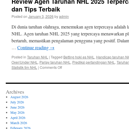
Review Agen Taruhan NHL 2025 Terper
NHL
2025
dan Tips Terbaik
Di
Posted on
January 3, 2026
by
admin
Agen
Resmi:
Di dunia taruhan olahraga, menemukan agen terpercaya adalah 
Strategi
Terbaik
NHL. Agen taruhan NHL 2025 yang terpercaya menawarkan pla
untuk
bertaruh, memastikan pengalaman pengguna yang positif. Dalam
Sukses
…
Continue reading
→
Posted in
Taruhan NHL
|
Tagged
Betting hoki es NHL
,
Handicap taruhan N
Over/Under NHL
,
Parlay taruhan NHL
,
Prediksi pertandingan NHL
,
Taruhan
on
Statistik tim NHL
|
Comments Off
Review
Agen
Taruhan
NHL
Archives
2025
August 2026
Terpercaya:
July 2026
Panduan
June 2026
Lengkap
May 2026
dan
April 2026
Tips
March 2026
Terbaik
February 2026