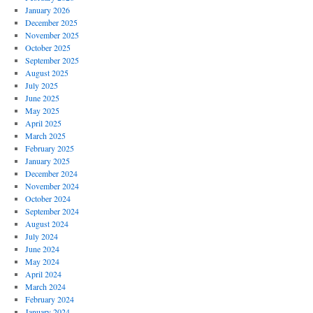
January 2026
December 2025
November 2025
October 2025
September 2025
August 2025
July 2025
June 2025
May 2025
April 2025
March 2025
February 2025
January 2025
December 2024
November 2024
October 2024
September 2024
August 2024
July 2024
June 2024
May 2024
April 2024
March 2024
February 2024
January 2024