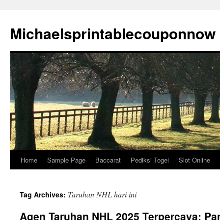
Michaelsprintablecouponnow
Home
Sample Page
Baccarat
Pediksi Togel
Slot Online
Skip
to
Taruhan NHL hari ini
Tag Archives:
content
Agen Taruhan NHL 2025 Terpercaya: P