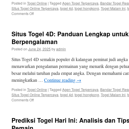
Posted in
Togel Online
|
Tagged
Agen Togel Terpercaya
,
Bandar Togel Res
Situs Togel Online Terpercaya
,
togel 4d
,
togel hongkong
,
Togel Malam Ini
,
t
on
Comments Off
Bandar
Togel
Online:
Situs Togel 4D: Panduan Lengkap untu
Panduan
Lengkap
Berpengalaman
untuk
Posted on
June 24, 2025
by
admin
Pemain
Cerdas
Situs Togel 4D semakin populer di kalangan peminat judi angka d
menawarkan pengalaman permainan yang menarik dengan pelu
besar melalui taruhan pada empat angka. Dengan memahami cara
meningkatkan …
Continue reading
→
Posted in
Togel Online
|
Tagged
Agen Togel Terpercaya
,
Bandar Togel Res
Situs Togel Online Terpercaya
,
togel 4d
,
togel hongkong
,
Togel Malam Ini
,
t
on
Comments Off
Situs
Togel
4D:
Prediksi Togel Hari Ini: Analisis dan Ti
Panduan
Lengkap
Pemain