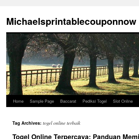
Michaelsprintablecouponnow
Home
Sample Page
Baccarat
Pediksi Togel
Slot Online
Skip
to
togel online terbaik
Tag Archives:
content
Togel Online Terpercaya: Panduan Memil