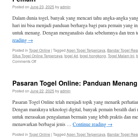
untuk
Posted on
June 23, 2025
by
admin
Pemain
Pemula
Dalam dunia togel, banyak yang mencari tahu angka-angka yang te
dan
Berpengalaman
hari ini bisa menjadi panduan berharga bagi para pemain yang 
untuk menang. Dengan menganalisis data sebelumnya dan tren 
reading
→
Posted in
Togel Online
|
Tagged
Agen Togel Terpercaya
,
Bandar Togel Res
Situs Togel Online Terpercaya
,
togel 4d
,
togel hongkong
,
Togel Malam Ini
,
t
on
Comments Off
Prediksi
Togel
Hari
Pasaran Togel Online: Panduan Menang 
Ini:
Analisis
Posted on
June 22, 2025
by
admin
dan
Tips
Pasaran Togel Online telah menjadi topik yang menarik perhatia
Terpercaya
Dengan maraknya teknologi digital, banyak pemain beralih dari m
untuk
untuk merasakan pengalaman bermain yang lebih praktis dan me
Pemain
menawarkan berbagai jenis …
Continue reading
→
Posted in
Togel Online
|
Tagged
Agen Togel Terpercaya
,
Bandar Togel Res