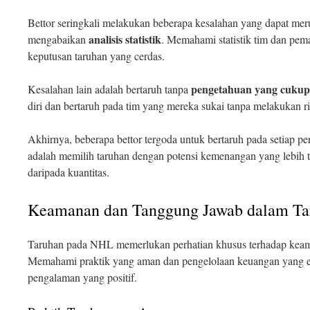
Bettor seringkali melakukan beberapa kesalahan yang dapat mer
analisis statistik
mengabaikan
. Memahami statistik tim dan pem
keputusan taruhan yang cerdas.
pengetahuan yang cukup
Kesalahan lain adalah bertaruh tanpa
diri dan bertaruh pada tim yang mereka sukai tanpa melakukan r
Akhirnya, beberapa bettor tergoda untuk bertaruh pada setiap per
adalah memilih taruhan dengan potensi kemenangan yang lebih ti
daripada kuantitas.
Keamanan dan Tanggung Jawab dalam T
Taruhan pada NHL memerlukan perhatian khusus terhadap kea
Memahami praktik yang aman dan pengelolaan keuangan yang ef
pengalaman yang positif.