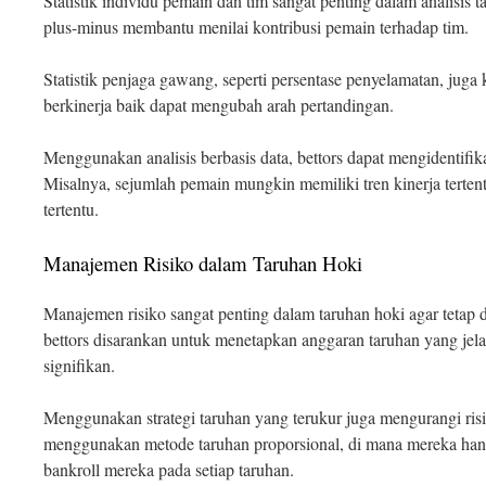
Statistik individu pemain dan tim sangat penting dalam analisis ta
plus-minus membantu menilai kontribusi pemain terhadap tim.
Statistik penjaga gawang, seperti persentase penyelamatan, juga
berkinerja baik dapat mengubah arah pertandingan.
Menggunakan analisis berbasis data, bettors dapat mengidentifik
Misalnya, sejumlah pemain mungkin memiliki tren kinerja terte
tertentu.
Manajemen Risiko dalam Taruhan Hoki
Mana­jemen risiko sangat penting dalam taruhan hoki agar tetap
bettors disarankan untuk menetapkan anggaran taruhan yang jel
signifikan.
Menggunakan strategi taruhan yang terukur juga mengurangi risi
menggunakan metode taruhan proporsional, di mana mereka hanya
bankroll mereka pada setiap taruhan.