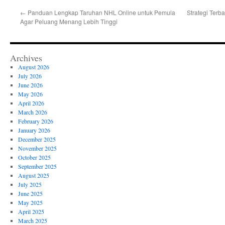
←
Panduan Lengkap Taruhan NHL Online untuk Pemula
Strategi Terb
Agar Peluang Menang Lebih Tinggi
Archives
August 2026
July 2026
June 2026
May 2026
April 2026
March 2026
February 2026
January 2026
December 2025
November 2025
October 2025
September 2025
August 2025
July 2025
June 2025
May 2025
April 2025
March 2025