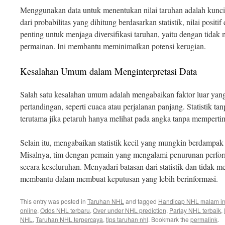
Menggunakan data untuk menentukan nilai taruhan adalah kunci. 
dari probabilitas yang dihitung berdasarkan statistik, nilai positif 
penting untuk menjaga diversifikasi taruhan, yaitu dengan tida
permainan. Ini membantu meminimalkan potensi kerugian.
Kesalahan Umum dalam Menginterpretasi Data
Salah satu kesalahan umum adalah mengabaikan faktor luar yan
pertandingan, seperti cuaca atau perjalanan panjang. Statistik t
terutama jika petaruh hanya melihat pada angka tanpa memperti
Selain itu, mengabaikan statistik kecil yang mungkin berdampak b
Misalnya, tim dengan pemain yang mengalami penurunan performa
secara keseluruhan. Menyadari batasan dari statistik dan tidak m
membantu dalam membuat keputusan yang lebih berinformasi.
This entry was posted in
Taruhan NHL
and tagged
Handicap NHL malam in
online
,
Odds NHL terbaru
,
Over under NHL prediction
,
Parlay NHL terbaik
,
NHL
,
Taruhan NHL terpercaya
,
tips taruhan nhl
. Bookmark the
permalink
.