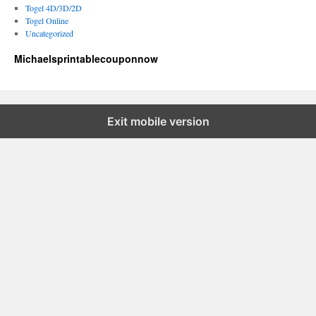
Togel 4D/3D/2D
Togel Online
Uncategorized
Michaelsprintablecouponnow
Exit mobile version