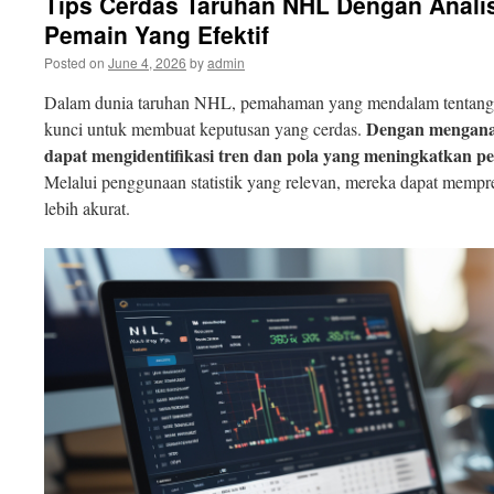
Tips Cerdas Taruhan NHL Dengan Analisi
Pemain Yang Efektif
Posted on
June 4, 2026
by
admin
Dalam dunia taruhan NHL, pemahaman yang mendalam tentang st
Dengan menganali
kunci untuk membuat keputusan yang cerdas.
dapat mengidentifikasi tren dan pola yang meningkatkan 
Melalui penggunaan statistik yang relevan, mereka dapat mempre
lebih akurat.