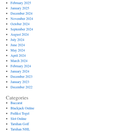
February 2025
January 2025
December 2024
November 2024
October 2024
September 2024
August 2024
July 2024
June 2024
May 2024
April 2024
March 2024
February 2024
January 2024
December 2023
January 2023
December 2022
Categories
Baccarat
Blackjack Online
Pediksi Togel
Slot Online
Taruhan Golf
Taruhan NHL