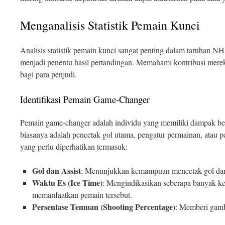
Menganalisis Statistik Pemain Kunci
Analisis statistik pemain kunci sangat penting dalam taruhan NH
menjadi penentu hasil pertandingan. Memahami kontribusi mer
bagi para penjudi.
Identifikasi Pemain Game-Changer
Pemain game-changer adalah individu yang memiliki dampak be
biasanya adalah pencetak gol utama, pengatur permainan, atau pe
yang perlu diperhatikan termasuk:
Gol dan Assist
: Menunjukkan kemampuan mencetak gol da
Waktu Es (Ice Time)
: Mengindikasikan seberapa banyak 
memanfaatkan pemain tersebut.
Persentase Temuan (Shooting Percentage)
: Memberi gamba