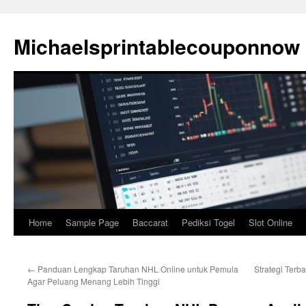
Michaelsprintablecouponnow
Home
Sample Page
Baccarat
Pediksi Togel
Slot Online
Skip
to
←
Panduan Lengkap Taruhan NHL Online untuk Pemula
Strategi Terb
content
Agar Peluang Menang Lebih Tinggi