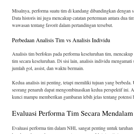
Misalnya, performa suatu tim di kandang dibandingkan dengan sa
Data historis ini juga mencakup catatan pertemuan antara dua ti
wawasan tentang favorit dalam pertandingan tersebut.
Perbedaan Analisis Tim vs Analisis Individu
Analisis tim berfokus pada performa keseluruhan tim, mencakup 
tim secara keseluruhan. Di sisi lain, analisis individu mengamati s
jumlah gol, assist, dan waktu bermain.
Kedua analisis ini penting, tetapi memiliki tujuan yang berbeda.
seorang penaruh dapat mengombinasikan kedua perspektif ini. 
kunci mampu memberikan gambaran lebih jelas tentang potensi h
Evaluasi Performa Tim Secara Mendalam
Evaluasi performa tim dalam NHL sangat penting untuk taruhan 