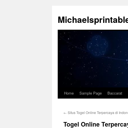
Michaelsprintab
Home
Sample Page
Baccarat
Skip
to
←
Situs Togel Online Terpercaya di Indon
content
Togel Online Terperc