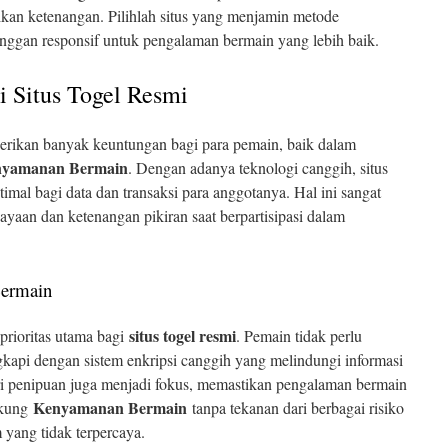
kan ketenangan. Pilihlah situs yang menjamin metode
ggan responsif untuk pengalaman bermain yang lebih baik.
 Situs Togel Resmi
ikan banyak keuntungan bagi para pemain, baik dalam
yamanan Bermain
. Dengan adanya teknologi canggih, situs
mal bagi data dan transaksi para anggotanya. Hal ini sangat
yaan dan ketenangan pikiran saat berpartisipasi dalam
ermain
situs togel resmi
rioritas utama bagi
. Pemain tidak perlu
engkapi dengan sistem enkripsi canggih yang melindungi informasi
dari penipuan juga menjadi fokus, memastikan pengalaman bermain
Kenyamanan Bermain
ukung
tanpa tekanan dari berbagai risiko
yang tidak terpercaya.