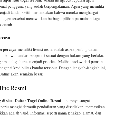
timonial pengguna yang sudah berpengalaman. Agen yang memiliki
menjadi tanda positif, menandakan bahwa mereka menghargai
kan agen tersebut menawarkan berbagai pilihan permainan togel
ertaruh.
ercaya
terpercaya
memiliki lisensi resmi adalah aspek penting dalam
an bahwa bandar beroperasi sesuai dengan hukum yang berlaku.
 aman juga harus menjadi prioritas. Melihat review dari pemain
genai kredibilitas bandar tersebut. Dengan langkah-langkah ini,
Online akan semakin besar.
nline Resmi
Daftar Togel Online Resmi
 di situs
umumnya sangat
perlu mengisi formulir pendaftaran yang disediakan, memastikan
kan adalah valid. Informasi seperti nama lengkap, alamat, dan