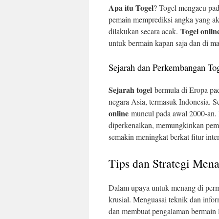
Apa itu Togel
? Togel mengacu pad
pemain memprediksi angka yang aka
Togel onlin
dilakukan secara acak.
untuk bermain kapan saja dan di m
Sejarah dan Perkembangan Tog
Sejarah togel
bermula di Eropa pad
negara Asia, termasuk Indonesia. S
online
muncul pada awal 2000-an. P
diperkenalkan, memungkinkan pemai
semakin meningkat berkat fitur in
Tips dan Strategi Mena
Dalam upaya untuk menang di perm
krusial. Menguasai teknik dan inf
dan membuat pengalaman bermain 