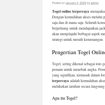
Posted on
January 2, 2025
by
admin
Togel online terpercaya
merupakan 
Dengan kemudahan akses melalui pe
saja dan di mana saja. Seluruh kon
berpeluang untuk mendapatkan jackpo
akan menjelajahi berbagai aspek 
strategi untuk meraih kemenangan.
Pengertian Togel Onlin
Togel, sering dikenal sebagai tot
pemain untuk menebak angka. Permai
yang signifikan, termasuk dalam f
terpercaya
adalah kemudahan akses
melakukan taruhan secara langsung m
Apa itu Togel?