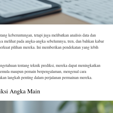
tang keberuntungan, tetapi juga melibatkan analisis data dan
anya melihat pada angka-angka sebelumnya, tren, dan bahkan kabar
mperkuat pilihan mereka. Ini memberikan pendekatan yang lebih
ngetahuan tentang teknik prediksi, mereka dapat meningkatkan
 pemula maupun pemain berpengalaman, mengenal cara
kan langkah penting dalam perjalanan permainan mereka.
iksi Angka Main