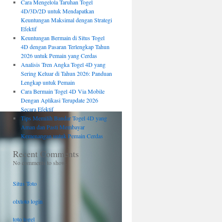
Cara Mengelola Taruhan Togel
4D/3D/2D untuk Mendapatkan
Keuntungan Maksimal dengan Strategi
Efektif
Keuntungan Bermain di Situs Togel
4D dengan Pasaran Terlengkap Tahun
2026 untuk Pemain yang Cerdas
Analisis Tren Angka Togel 4D yang
Sering Keluar di Tahun 2026: Panduan
Lengkap untuk Pemain
Cara Bermain Togel 4D Via Mobile
Dengan Aplikasi Terupdate 2026
Secara Efektif
Tips Memilih Bandar Togel 4D yang
Aman dan Pasti Membayar
Kemenangan untuk Pemain Cerdas
Recent Comments
No comments to show.
Situs Toto
olxtoto login
toto togel