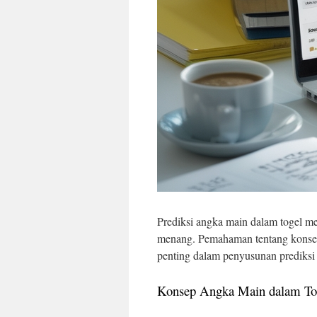
Prediksi angka main dalam togel me
menang. Pemahaman tentang konsep 
penting dalam penyusunan prediksi 
Konsep Angka Main dalam To