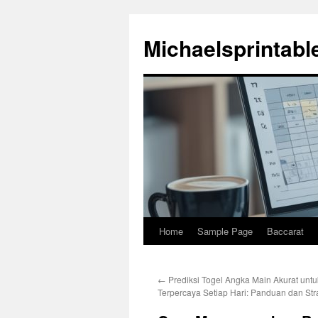
Michaelsprintab
Home
Sample Page
Baccarat
Skip
to
←
Prediksi Togel Angka Main Akurat unt
content
Terpercaya Setiap Hari: Panduan dan Stra