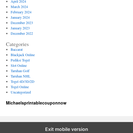
April 2024
March 2024
February 2024
January 2024
December 2023
January 2023
December 2022
Categories
Baccarat
Blackjack Online
Pediksi Togel
Slot Online
Taruhan Golf
Taruhan NHL
Togel 4D/3D/2D
Togel Online
Uncategorized
Michaelsprintablecouponnow
Exit mobile version