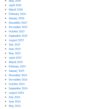
May 2026
April 2026
March 2026
February 2026
January 2026
December 2025
November 2025
October 2025
September 2025
August 2025
July 2025
June 2025
May 2025
April 2025
March 2025
February 2025
January 2025
December 2024
November 2024
October 2024
September 2024
August 2024
July 2024
June 2024
May 2024