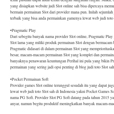
yang disiapkan website judi Slot online sah bisa dipercaya mem
bermain permainan Slot dari provider mana pun. Inilah sejumlah 
terbaik yang bisa anda permainkan gamenya lewat web judi toto S
•Pragmatic Play
Dari sebegitu banyak nama provider Slot online, Pragmatic Play 
Slot lama yang miliki produk permainan Slot dengan bermacam
Pragmatic didasari di dalam permainan Slot yang memprioritas
besar, macam-macam permainan Slot yang komplet dan permainan
banyaknya penawaran keuntungan Perihal ini pula yang bikin Pra
permainan yang sering jadi opsi penting di blog judi toto Slot sa
•Pocket Permainan Soft
Provider games Slot online terunggul sesudah itu yang dapat ju
lewat web judi toto Slot sah di Indonesia yakni Pocket Games S
nama PG Soft. Provider Slot PG Soft datang pada tahun 2015 ya
anyar, namun begitu produktif meningkatkan banyak macam-ma