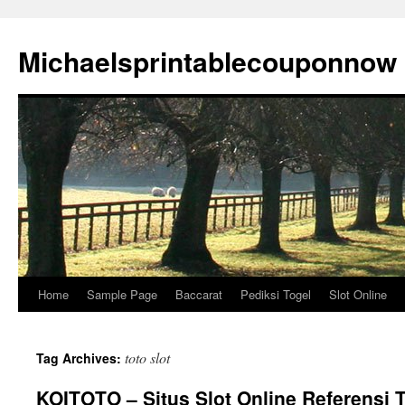
Michaelsprintablecouponnow
Home
Sample Page
Baccarat
Pediksi Togel
Slot Online
Skip
to
toto slot
Tag Archives:
content
KOITOTO – Situs Slot Online Referensi 