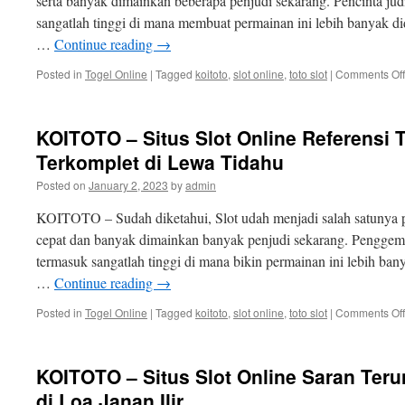
serta banyak dimainkan beberapa penjudi sekarang. Pencinta judi
sangatlah tinggi di mana membuat permainan ini lebih banyak did
…
Continue reading
→
Posted in
Togel Online
|
Tagged
koitoto
,
slot online
,
toto slot
|
Comments Off
KOITOTO – Situs Slot Online Referensi 
Terkomplet di Lewa Tidahu
Posted on
January 2, 2023
by
admin
KOITOTO – Sudah diketahui, Slot udah menjadi salah satunya 
cepat dan banyak dimainkan banyak penjudi sekarang. Penggemar 
termasuk sangatlah tinggi di mana bikin permainan ini lebih ban
…
Continue reading
→
Posted in
Togel Online
|
Tagged
koitoto
,
slot online
,
toto slot
|
Comments Off
KOITOTO – Situs Slot Online Saran Ter
di Loa Janan Ilir