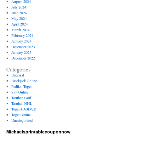
August 2024
July 2024
June 2024
May 2024
April 2024
March 2024
February 2024
January 2024
December 2023
January 2023
December 2022
Categories
Baccarat
Blackjack Online
Pediksi Togel
Slot Online
Taruhan Golf
Taruhan NHL
Togel 4D/3D/2D
Togel Online
Uncategorized
Michaelsprintablecouponnow