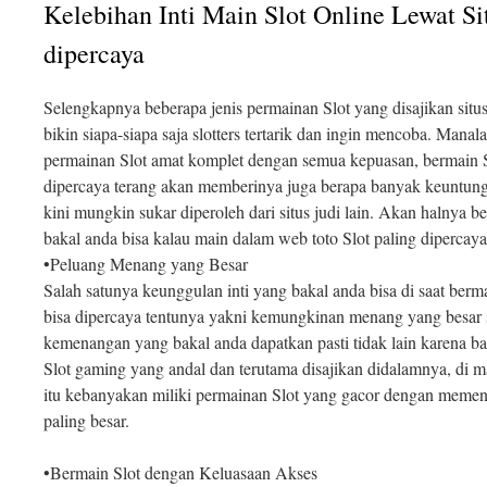
Kelebihan Inti Main Slot Online Lewat Sit
dipercaya
Selengkapnya beberapa jenis permainan Slot yang disajikan situs 
bikin siapa-siapa saja slotters tertarik dan ingin mencoba. Manal
permainan Slot amat komplet dengan semua kepuasan, bermain Sl
dipercaya terang akan memberinya juga berapa banyak keuntung
kini mungkin sukar diperoleh dari situs judi lain. Akan halnya b
bakal anda bisa kalau main dalam web toto Slot paling dipercaya
•Peluang Menang yang Besar
Salah satunya keunggulan inti yang bakal anda bisa di saat berma
bisa dipercaya tentunya yakni kemungkinan menang yang besar
kemenangan yang bakal anda dapatkan pasti tidak lain karena 
Slot gaming yang andal dan terutama disajikan didalamnya, di m
itu kebanyakan miliki permainan Slot yang gacor dengan mem
paling besar.
•Bermain Slot dengan Keluasaan Akses