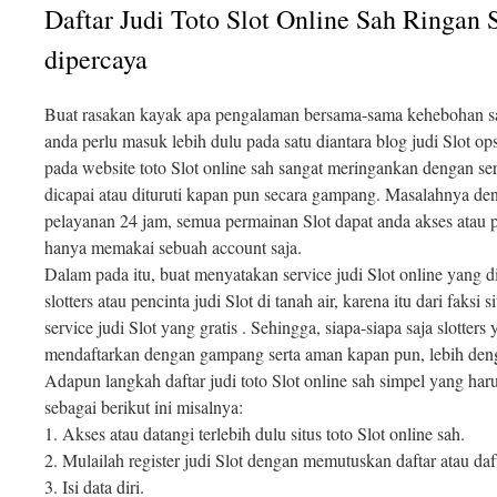
Daftar Judi Toto Slot Online Sah Ringan 
dipercaya
Buat rasakan kayak apa pengalaman bersama-sama kehebohan saat
anda perlu masuk lebih dulu pada satu diantara blog judi Slot ops
pada website toto Slot online sah sangat meringankan dengan serv
dicapai atau dituruti kapan pun secara gampang. Masalahnya deng
pelayanan 24 jam, semua permainan Slot dapat anda akses atau
hanya memakai sebuah account saja.
Dalam pada itu, buat menyatakan service judi Slot online yang d
slotters atau pencinta judi Slot di tanah air, karena itu dari faksi s
service judi Slot yang gratis . Sehingga, siapa-siapa saja slotte
mendaftarkan dengan gampang serta aman kapan pun, lebih deng
Adapun langkah daftar judi toto Slot online sah simpel yang har
sebagai berikut ini misalnya:
1. Akses atau datangi terlebih dulu situs toto Slot online sah.
2. Mulailah register judi Slot dengan memutuskan daftar atau daft
3. Isi data diri.