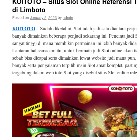
KOITOTO – Situs Slot Online Referensi 
di Limboto
Posted on
January 2, 2023
by
admin
KOITOTO
– Sudah diketahui, Slot udah jadi satu diantara per
banyak dimainkan beberapa penjudi sekarang ini. Pencinta judi S
sangat tinggi di mana membikin permainan ini lebih banyak didat
Lantaran hal semacam itu, untuk bermain judi Slot online akan 
sebab bisa dicapai serta dimainkan lewat website judi mana pu
banyak serta pengalaman terpilih main Slot amat komplet, pasti
tergabung dalam web toto Slot yang disebut situs Slot online refer