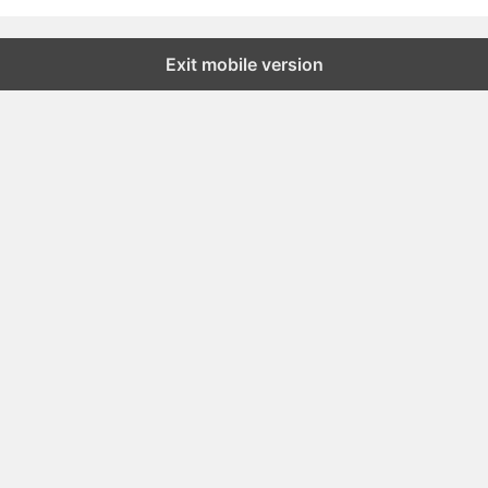
Exit mobile version