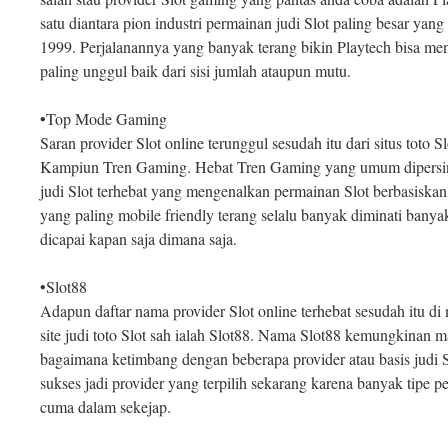
satu diantara pion industri permainan judi Slot paling besar yang
1999. Perjalanannya yang banyak terang bikin Playtech bisa m
paling unggul baik dari sisi jumlah ataupun mutu.
•Top Mode Gaming
Saran provider Slot online terunggul sesudah itu dari situs toto S
Kampiun Tren Gaming. Hebat Tren Gaming yang umum dipersin
judi Slot terhebat yang mengenalkan permainan Slot berbasiska
yang paling mobile friendly terang selalu banyak diminati banya
dicapai kapan saja dimana saja.
•Slot88
Adapun daftar nama provider Slot online terhebat sesudah itu di
site judi toto Slot sah ialah Slot88. Nama Slot88 kemungkinan m
bagaimana ketimbang dengan beberapa provider atau basis judi S
sukses jadi provider yang terpilih sekarang karena banyak tipe 
cuma dalam sekejap.