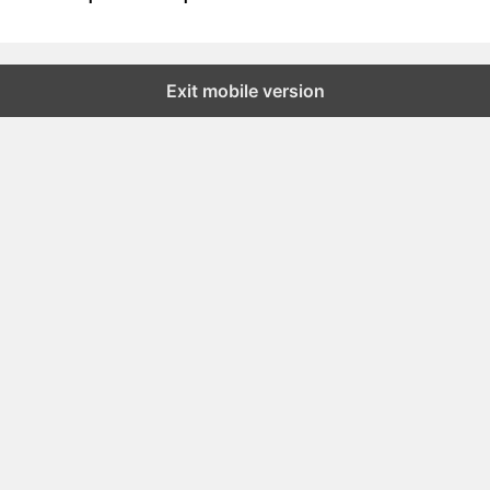
Exit mobile version