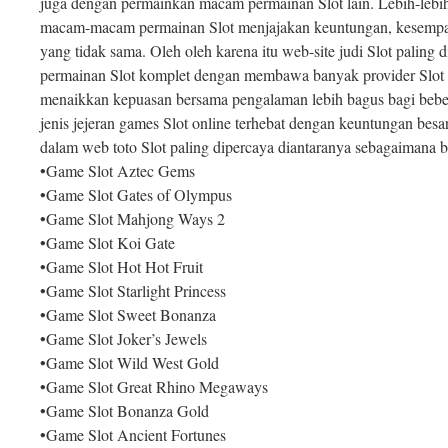
juga dengan permainkan macam permainan Slot lain. Lebih-lebih
macam-macam permainan Slot menjajakan keuntungan, kesemp
yang tidak sama. Oleh oleh karena itu web-site judi Slot paling
permainan Slot komplet dengan membawa banyak provider Slot 
menaikkan kepuasan bersama pengalaman lebih bagus bagi beber
jenis jejeran games Slot online terhebat dengan keuntungan bes
dalam web toto Slot paling dipercaya diantaranya sebagaimana be
•Game Slot Aztec Gems
•Game Slot Gates of Olympus
•Game Slot Mahjong Ways 2
•Game Slot Koi Gate
•Game Slot Hot Hot Fruit
•Game Slot Starlight Princess
•Game Slot Sweet Bonanza
•Game Slot Joker’s Jewels
•Game Slot Wild West Gold
•Game Slot Great Rhino Megaways
•Game Slot Bonanza Gold
•Game Slot Ancient Fortunes