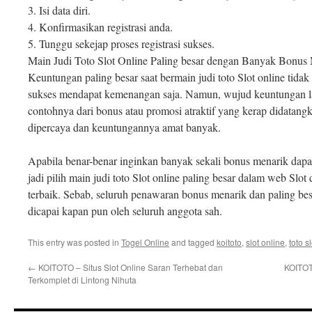
3. Isi data diri.
4. Konfirmasikan registrasi anda.
5. Tunggu sekejap proses registrasi sukses.
Main Judi Toto Slot Online Paling besar dengan Banyak Bonus
Keuntungan paling besar saat bermain judi toto Slot online tidak
sukses mendapat kemenangan saja. Namun, wujud keuntungan la
contohnya dari bonus atau promosi atraktif yang kerap didatangka
dipercaya dan keuntungannya amat banyak.
Apabila benar-benar inginkan banyak sekali bonus menarik dapat d
jadi pilih main judi toto Slot online paling besar dalam web Slot 
terbaik. Sebab, seluruh penawaran bonus menarik dan paling besa
dicapai kapan pun oleh seluruh anggota sah.
This entry was posted in
Togel Online
and tagged
koitoto
,
slot online
,
toto sl
←
KOITOTO – Situs Slot Online Saran Terhebat dan
KOITOT
Terkomplet di Lintong Nihuta