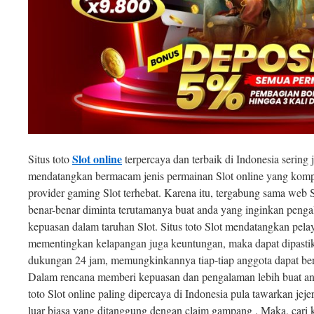
Slot online
Situs toto
terpercaya dan terbaik di Indonesia sering 
mendatangkan bermacam jenis permainan Slot online yang ko
provider gaming Slot terhebat. Karena itu, tergabung sama web S
benar-benar diminta terutamanya buat anda yang inginkan penga
kepuasan dalam taruhan Slot. Situs toto Slot mendatangkan pela
mementingkan kelapangan juga keuntungan, maka dapat dipastik
dukungan 24 jam, memungkinkannya tiap-tiap anggota dapat ber
Dalam rencana memberi kepuasan dan pengalaman lebih buat angg
toto Slot online paling dipercaya di Indonesia pula tawarkan je
luar biasa yang ditanggung dengan claim gampang . Maka, cari 