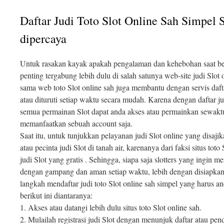
Daftar Judi Toto Slot Online Sah Simpel 
dipercaya
Untuk rasakan kayak apakah pengalaman dan kehebohan saat berm
penting tergabung lebih dulu di salah satunya web-site judi Slot 
sama web toto Slot online sah juga membantu dengan servis dafta
atau dituruti setiap waktu secara mudah. Karena dengan daftar ju
semua permainan Slot dapat anda akses atau permainkan sewak
memanfaatkan sebuah account saja.
Saat itu, untuk tunjukkan pelayanan judi Slot online yang disaji
atau pecinta judi Slot di tanah air, karenanya dari faksi situs tot
judi Slot yang gratis . Sehingga, siapa saja slotters yang ingin
dengan gampang dan aman setiap waktu, lebih dengan disiapkan
langkah mendaftar judi toto Slot online sah simpel yang harus an
berikut ini diantaranya:
1. Akses atau datangi lebih dulu situs toto Slot online sah.
2. Mulailah registrasi judi Slot dengan menunjuk daftar atau pend