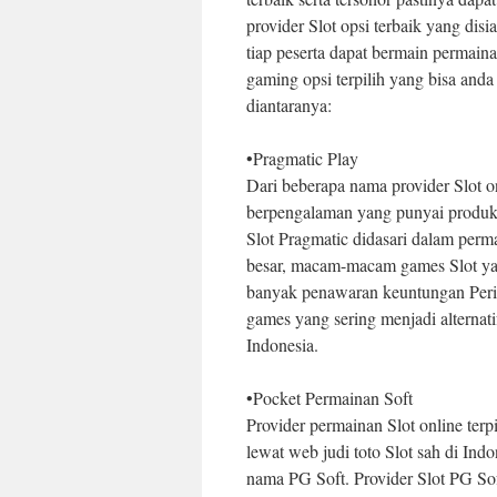
provider Slot opsi terbaik yang di
tiap peserta dapat bermain permaina
gaming opsi terpilih yang bisa anda
diantaranya:
•Pragmatic Play
Dari beberapa nama provider Slot on
berpengalaman yang punyai produk
Slot Pragmatic didasari dalam pe
besar, macam-macam games Slot ya
banyak penawaran keuntungan Periha
games yang sering menjadi alternatif
Indonesia.
•Pocket Permainan Soft
Provider permainan Slot online terp
lewat web judi toto Slot sah di Ind
nama PG Soft. Provider Slot PG Sof