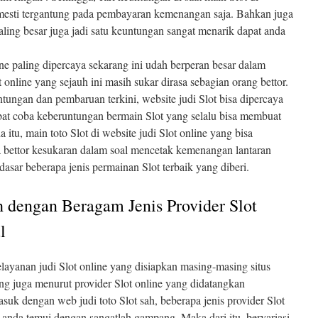
h mesti tergantung pada pembayaran kemenangan saja. Bahkan juga
aling besar juga jadi satu keuntungan sangat menarik dapat anda
ine paling dipercaya sekarang ini udah berperan besar dalam
nline yang sejauh ini masih sukar dirasa sebagian orang bettor.
ungan dan pembaruan terkini, website judi Slot bisa dipercaya
ebat coba keberuntungan bermain Slot yang selalu bisa membuat
a itu, main toto Slot di website judi Slot online yang bisa
a bettor kesukaran dalam soal mencetak kemenangan lantaran
rdasar beberapa jenis permainan Slot terbaik yang diberi.
ah dengan Beragam Jenis Provider Slot
l
ayanan judi Slot online yang disiapkan masing-masing situs
g juga menurut provider Slot online yang didatangkan
suk dengan web judi toto Slot sah, beberapa jenis provider Slot
at anda temui dengan sangatlah gampang. Maka dari itu, bervariasi