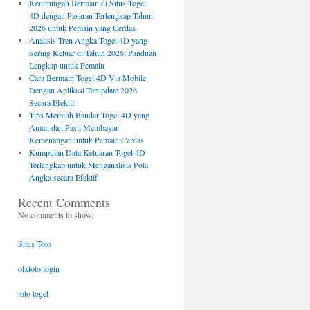
Keuntungan Bermain di Situs Togel
4D dengan Pasaran Terlengkap Tahun
2026 untuk Pemain yang Cerdas
Analisis Tren Angka Togel 4D yang
Sering Keluar di Tahun 2026: Panduan
Lengkap untuk Pemain
Cara Bermain Togel 4D Via Mobile
Dengan Aplikasi Terupdate 2026
Secara Efektif
Tips Memilih Bandar Togel 4D yang
Aman dan Pasti Membayar
Kemenangan untuk Pemain Cerdas
Kumpulan Data Keluaran Togel 4D
Terlengkap untuk Menganalisis Pola
Angka secara Efektif
Recent Comments
No comments to show.
Situs Toto
olxtoto login
toto togel