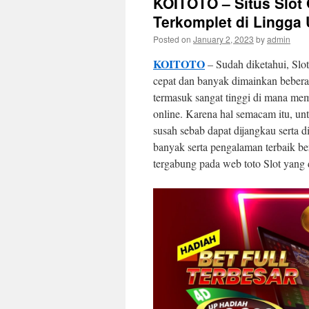
KOITOTO – Situs Slot 
Terkomplet di Lingga 
Posted on
January 2, 2023
by
admin
KOITOTO
– Sudah diketahui, Slo
cepat dan banyak dimainkan beberapa
termasuk sangat tinggi di mana mem
online. Karena hal semacam itu, un
susah sebab dapat dijangkau serta 
banyak serta pengalaman terbaik be
tergabung pada web toto Slot yang di