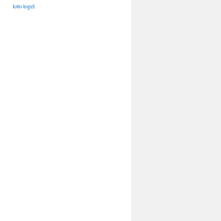
toto togel