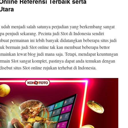
Online Referensi Terbaik serta
Utara
t udah menjadi salah satunya perjudian yang berkembang sangat
 penjudi sekarang. Pecinta judi Slot di Indonesia sendiri
buat permainan ini lebih banyak didatangkan beberapa situs judi
tuk bermain judi Slot online tak kan membuat beberapa bettor
dimainkan lewat blog judi mana saja. Tetapi, mendapat keuntungan
rmain Slot sangat komplet, pastinya dapat anda temukan dengan
sebut situs Slot online rujukan terhebat di Indonesia.