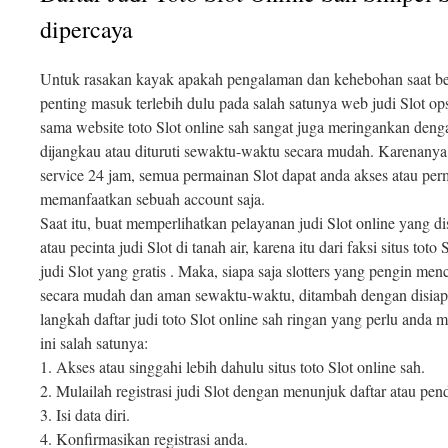
dipercaya
Untuk rasakan kayak apakah pengalaman dan kehebohan saat berm
penting masuk terlebih dulu pada salah satunya web judi Slot op
sama website toto Slot online sah sangat juga meringankan denga
dijangkau atau dituruti sewaktu-waktu secara mudah. Karenanya 
service 24 jam, semua permainan Slot dapat anda akses atau per
memanfaatkan sebuah account saja.
Saat itu, buat memperlihatkan pelayanan judi Slot online yang di
atau pecinta judi Slot di tanah air, karena itu dari faksi situs tot
judi Slot yang gratis . Maka, siapa saja slotters yang pengin m
secara mudah dan aman sewaktu-waktu, ditambah dengan disia
langkah daftar judi toto Slot online sah ringan yang perlu anda m
ini salah satunya:
1. Akses atau singgahi lebih dahulu situs toto Slot online sah.
2. Mulailah registrasi judi Slot dengan menunjuk daftar atau pend
3. Isi data diri.
4. Konfirmasikan registrasi anda.