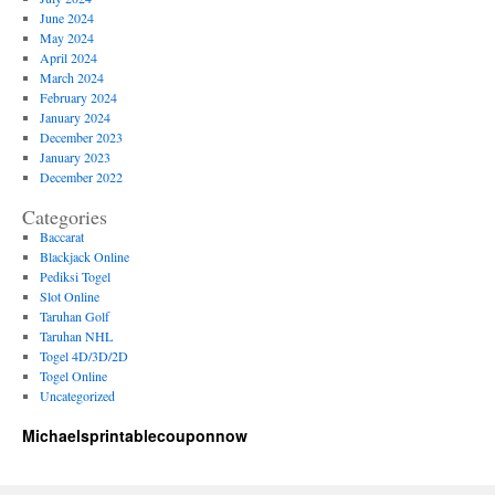
June 2024
May 2024
April 2024
March 2024
February 2024
January 2024
December 2023
January 2023
December 2022
Categories
Baccarat
Blackjack Online
Pediksi Togel
Slot Online
Taruhan Golf
Taruhan NHL
Togel 4D/3D/2D
Togel Online
Uncategorized
Michaelsprintablecouponnow