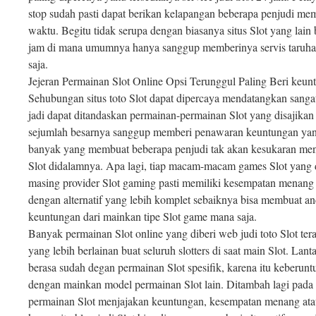
stop sudah pasti dapat berikan kelapangan beberapa penjudi mem
waktu. Begitu tidak serupa dengan biasanya situs Slot yang lai
jam di mana umumnya hanya sanggup memberinya servis taruhan
saja.
Jejeran Permainan Slot Online Opsi Terunggul Paling Beri keunt
Sehubungan situs toto Slot dapat dipercaya mendatangkan sangat 
jadi dapat ditandaskan permainan-permainan Slot yang disajikan
sejumlah besarnya sanggup memberi penawaran keuntungan yan
banyak yang membuat beberapa penjudi tak akan kesukaran men
Slot didalamnya. Apa lagi, tiap macam-macam games Slot yang d
masing provider Slot gaming pasti memiliki kesempatan menang t
dengan alternatif yang lebih komplet sebaiknya bisa membuat a
keuntungan dari mainkan tipe Slot game mana saja.
Banyak permainan Slot online yang diberi web judi toto Slot t
yang lebih berlainan buat seluruh slotters di saat main Slot. Lan
berasa sudah degan permainan Slot spesifik, karena itu keberuntu
dengan mainkan model permainan Slot lain. Ditambah lagi pada 
permainan Slot menjajakan keuntungan, kesempatan menang atau