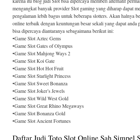
karena itu blog judi Slot bisa dipercaya memberi alternatif perm
mengangkat banyak provider Slot gaming yang diharap dapat m
pengalaman lebih bagus untuk beberapa slotters. Akan halnya be
online terbaik dengan keuntungan besar sekali yang dapat anda 
bisa dipercaya diantaranya sebagaimana berikut ini:
•Game Slot Aztec Gems
•Game Slot Gates of Olympus
•Game Slot Mahjong Ways 2
•Game Slot Koi Gate
•Game Slot Hot Hot Fruit
•Game Slot Starlight Princess
•Game Slot Sweet Bonanza
•Game Slot Joker’s Jewels
•Game Slot Wild West Gold
•Game Slot Great Rhino Megaways
•Game Slot Bonanza Gold
•Game Slot Ancient Fortunes
Daftar Judi Toto Slot Online Sah Simpel 