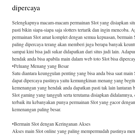
dipercaya
Selengkapnya macam-macam permainan Slot yang disiapkan situs
pasti bikin siapa-siapa saja slotters tertarik dan ingin mencoba. 
permainan Slot amat komplet dengan semua kepuasan, bermain Sl
paling dipercaya terang akan memberi juga berapa banyak keun
sampai kini bisa jadi sukar didapatkan dari situs judi lain. Ada
hendak anda bisa apabila main dalam web toto Slot bisa dipercay
•Peluang Menang yang Besar
Satu diantara keunggulan penting yang bisa anda bisa saat main S
dapat dipercaya pastinya yaitu kemungkinan menang yang begit
kemenangan yang hendak anda dapatkan pasti tak lain lantaran
Slot gaming yang tangguh serta terutama disiapkan didalamnya, 
terbaik itu kebanyakan punya permainan Slot yang gacor denga
kemenangan paling besar.
•Bermain Slot dengan Keringanan Akses
Akses main Slot online yang paling mempermudah pastinya menj