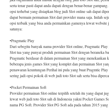
serta tenar pasti dapat anda dapati dengan benar-benar gampang
opsi terhebat yang disiapkan blog judi Slot online sah dapat di
dapat bermain permainan Slot dari provider mana saja. Inilah s
opsi terbaik yang bisa anda permainkan gamenya lewat website jud
satunya:
•Pragmatic Play
Dari sebegitu banyak nama provider Slot online, Pragmatic Play 
Slot tua yang punyai produk permainan Slot dengan beraneka ba
Pragmatic berdasar di dalam permainan Slot yang menekankan 
beberapa jenis games Slot yang komplet dan permainan Slot yan
penawaran keuntungan Perihal ini pula yang buat Pragmtic Play
sering jadi opsi pokok di web judi toto Slot sah serta bisa diperc
•Pocket Permainan Soft
Provider permainan Slot online terpilih setelah itu yang dapat j
lewat web judi toto Slot sah di Indonesia yakni Pocket Games S
nama PG Soft. Provider Slot PG Soft ada pada tahun 2015 yang t