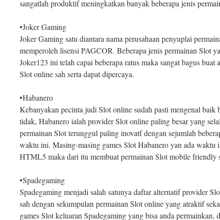
sangatlah produktif meningkatkan banyak beberapa jenis permai
•Joker Gaming
Joker Gaming satu diantara nama perusahaan penyuplai permaina
memperoleh lisensi PAGCOR. Beberapa jenis permainan Slot ya
Joker123 ini telah capai beberapa ratus maka sangat bagus buat 
Slot online sah serta dapat dipercaya.
•Habanero
Kebanyakan pecinta judi Slot online sudah pasti mengenal bai
tidak, Habanero ialah provider Slot online paling besar yang se
permainan Slot terunggul paling inovatf dengan sejumlah beber
waktu ini. Masing-masing games Slot Habanero yan ada waktu in
HTML5 maka dari itu membuat permainan Slot mobile friendly s
•Spadegaming
Spadegaming menjadi salah satunya daftar alternatif provider Slot 
sah dengan sekumpulan permainan Slot online yang atraktif seka
games Slot keluaran Spadegaming yang bisa anda permainkan, 