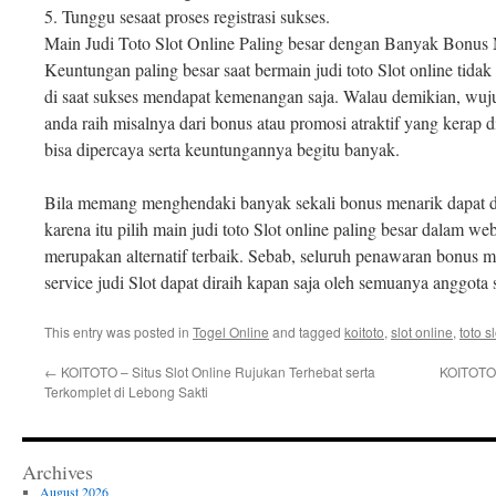
5. Tunggu sesaat proses registrasi sukses.
Main Judi Toto Slot Online Paling besar dengan Banyak Bonus
Keuntungan paling besar saat bermain judi toto Slot online tid
di saat sukses mendapat kemenangan saja. Walau demikian, wuju
anda raih misalnya dari bonus atau promosi atraktif yang kerap d
bisa dipercaya serta keuntungannya begitu banyak.
Bila memang menghendaki banyak sekali bonus menarik dapat dic
karena itu pilih main judi toto Slot online paling besar dalam web
merupakan alternatif terbaik. Sebab, seluruh penawaran bonus me
service judi Slot dapat diraih kapan saja oleh semuanya anggota 
This entry was posted in
Togel Online
and tagged
koitoto
,
slot online
,
toto sl
←
KOITOTO – Situs Slot Online Rujukan Terhebat serta
KOITOTO –
Terkomplet di Lebong Sakti
Archives
August 2026