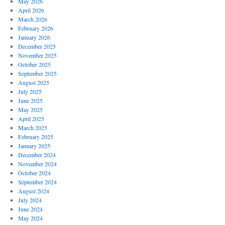
May 2026
April 2026
March 2026
February 2026
January 2026
December 2025
November 2025
October 2025
September 2025
August 2025
July 2025
June 2025
May 2025
April 2025
March 2025
February 2025
January 2025
December 2024
November 2024
October 2024
September 2024
August 2024
July 2024
June 2024
May 2024