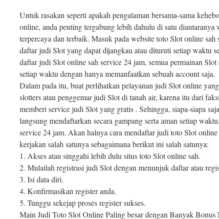
Untuk rasakan seperti apakah pengalaman bersama-sama keheboha
online, anda penting tergabung lebih dahulu di satu diantaranya we
terpercaya dan terbaik. Masuk pada website toto Slot online sa
daftar judi Slot yang dapat dijangkau atau dituruti setiap wakt
daftar judi Slot online sah service 24 jam, semua permainan Slo
setiap waktu dengan hanya memanfaatkan sebuah account saja.
Dalam pada itu, buat perlihatkan pelayanan judi Slot online yan
slotters atau penggemar judi Slot di tanah air, karena itu dari faksi
memberi service judi Slot yang gratis . Sehingga, siapa-siapa saj
langsung mendaftarkan secara gampang serta aman setiap waktu,
service 24 jam. Akan halnya cara mendaftar judi toto Slot onli
kerjakan salah satunya sebagaimana berikut ini salah satunya:
1. Akses atau singgahi lebih dulu situs toto Slot online sah.
2. Mulailah registrasi judi Slot dengan menunjuk daftar atau regis
3. Isi data diri.
4. Konfirmasikan register anda.
5. Tunggu sekejap proses register sukses.
Main Judi Toto Slot Online Paling besar dengan Banyak Bonus