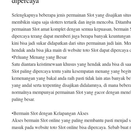
dipercaya
Selengkapnya beberapa jenis permainan Slot yang disajikan situs 
membikin siapa saja slotters tertarik dan ingin mencoba. Ditamb
permainan Slot amat komplet dengan semua kepuasan, bermain Slo
dipercaya terang dapat memberi juga berapa banyak keuntungan
kini bisa jadi sukar didapatkan dari situs permainan judi lain. M
hendak anda bisa jika main di website toto Slot dapat dipercaya 
•Peluang Menang yang Besar
Satu diantara keistimewaan khusus yang hendak anda bisa di saa
Slot paling dipercaya tentu yaitu kesempatan menang yang begi
kemenangan yang bakal anda raih pasti tidak lain atas banyak b
yang andal serta terpenting disajikan didalamnya, di mana bebera
normalnya mempunyai permainan Slot yang gacor dengan men
paling besar.
•Bermain Slot dengan Kelapangan Akses
Akses bermain Slot online yang paling membantu pasti menjad s
masuk pada website toto Slot online bisa dipercaya. Sebab buat 