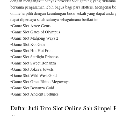
dengan mengangkut banyak provider Slot gaming yang didamb
bersama pengalaman lebih bagus bagi para slotters. Mengenai beb
online terpilih dengan keuntungan besar sekali yang dapat anda
dapat dipercaya salah satunya sebagaimana berikut ini:
•Game Slot Aztec Gems
•Game Slot Gates of Olympus
•Game Slot Mahjong Ways 2
•Game Slot Koi Gate
•Game Slot Hot Hot Fruit
•Game Slot Starlight Princess
•Game Slot Sweet Bonanza
•Game Slot Joker’s Jewels
•Game Slot Wild West Gold
•Game Slot Great Rhino Megaways
•Game Slot Bonanza Gold
•Game Slot Ancient Fortunes
Daftar Judi Toto Slot Online Sah Simpel 