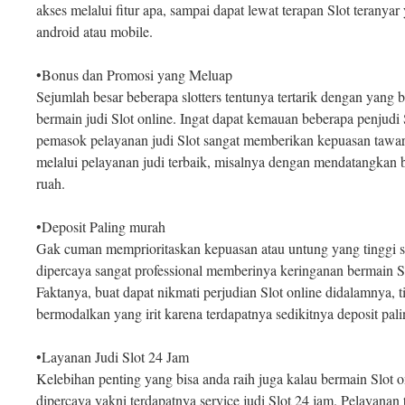
akses melalui fitur apa, sampai dapat lewat terapan Slot terany
android atau mobile.
•Bonus dan Promosi yang Meluap
Sejumlah besar beberapa slotters tentunya tertarik dengan yang
bermain judi Slot online. Ingat dapat kemauan beberapa penjudi Sl
pemasok pelayanan judi Slot sangat memberikan kepuasan taw
melalui pelayanan judi terbaik, misalnya dengan mendatangkan 
ruah.
•Deposit Paling murah
Gak cuman memprioritaskan kepuasan atau untung yang tinggi saja
dipercaya sangat professional memberinya keringanan bermain Slo
Faktanya, buat dapat nikmati perjudian Slot online didalamnya, t
bermodalkan yang irit karena terdapatnya sedikitnya deposit pal
•Layanan Judi Slot 24 Jam
Kelebihan penting yang bisa anda raih juga kalau bermain Slot onl
dipercaya yakni terdapatnya service judi Slot 24 jam. Pelayanan