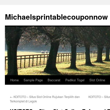
Michaelsprintablecouponnow
Home
Sample Page
Baccarat
Pediksi Togel
Slot Online
Skip
to
←
KOITOTO – Situs Slot Online Rujukan Terpilih dan
KOITOTO – Situs
content
Terkomplet di Legok