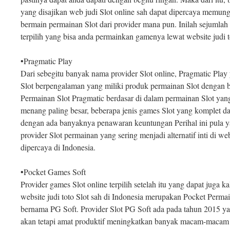
yang disajikan web judi Slot online sah dapat dipercaya memungk
bermain permainan Slot dari provider mana pun. Inilah sejumla
terpilih yang bisa anda permainkan gamenya lewat website judi to
•Pragmatic Play
Dari sebegitu banyak nama provider Slot online, Pragmatic Play 
Slot berpengalaman yang miliki produk permainan Slot dengan 
Permainan Slot Pragmatic berdasar di dalam permainan Slot y
menang paling besar, beberapa jenis games Slot yang komplet d
dengan ada banyaknya penawaran keuntungan Perihal ini pula y
provider Slot permainan yang sering menjadi alternatif inti di web
dipercaya di Indonesia.
•Pocket Games Soft
Provider games Slot online terpilih setelah itu yang dapat juga 
website judi toto Slot sah di Indonesia merupakan Pocket Permai
bernama PG Soft. Provider Slot PG Soft ada pada tahun 2015 ya
akan tetapi amat produktif meningkatkan banyak macam-macam 